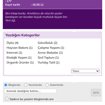
: 177
Kayıt tarihi
: 16.05.11
Ben kitap kurdu. Amötörce de olsa bir şeyler
karalayan ver bundan büyük mutluluk duyan biri.
Yeni öğ..
Yazdığım Kategoriler
Öykü (4)
Gönüllülük (2)
Hayvan Bakımı (1)
Çalışma Yaşamı (1)
İnternet (1)
Anne-Babalar (1)
Ekolojik Yaşam (1)
Sivil Toplum (1)
Organik Ürünler (1)
Yurtdışı Tatil (1)
Bloglarda
Yazarlarda
Galerilerde
Sadece bu yazarın bloglarında ara