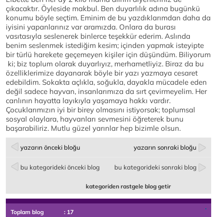
çıkacaktır. Öyleside makbul. Ben duyarlılık adına bugünkü
konumu böyle seçtim. Eminim de bu yazdıklarımdan daha da
iyisini yapanlarınız var aramızda. Onlara da burası
vasıtasıyla seslenerek binlerce teşekkür ederim. Aslında
benim seslenmek istediğim kesim; içinden yapmak isteyipte
bir türlü harekete geçemeyen kişiler için düşündüm. Biliyorum
ki; biz toplum olarak duyarlıyız, merhametliyiz. Biraz da bu
özelliklerimize dayanarak böyle bir yazı yazmaya cesaret
edebildim. Sokakta açlıkla, soğukla, dayakla mücadele eden
değil sadece hayvan, insanlarımıza da sırt çevirmeyelim. Her
canlının hayatta layıkıyla yaşamaya hakkı vardır.
Çocuklarımızın iyi bir birey olmasını istiyorsak; toplumsal
sosyal olaylara, hayvanları sevmesini öğreterek bunu
başarabiliriz. Mutlu güzel yarınlar hep bizimle olsun.
yazarın önceki bloğu
yazarın sonraki bloğu
bu kategorideki önceki blog
bu kategorideki sonraki blog
kategoriden rastgele blog getir
Toplam blog
: 17