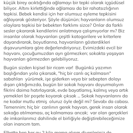
küçük birey acıktığında ağlamayı bir tepki olarak içgüdüsel
biliyor. Altını kirlettiğinde ağlaması da bir rahatsızlığının
tepkisi. Bebek kendisi için her olumsuz eyleme tepkisini
ağlayarak gösteriyor. Şöyle düşünün; hayvanların olumsuz
olaylara tepkisi bir bebekten farklımı sizce? Onlar da farklı
sesler çıkararak kendilerini anlatmaya çalışmıyorlar mı? Biz
insanlar olarak hayvanları çeşitli katogorilere ve kriterlere
dayandırarak, boyutlarına, hayvanların gösterdikleri
dışavurumlara göre değerlendiriyoruz. Evimizdeki evcil bir
hayvanı, çocuğumuzdan ayrı görmezken; sokakta yaşayan
hayvanları görmezden gelebiliyoruz.
Bugün sizden kişisel bir ricam var! Bugünkü yazımın
başlığından yola çıkarsak, "hiç bir canlı aç kalmasın"
sabahları yürümek, işe giderken veya bir sebepten dolayı
dışarı çıktığımızda, bugün bir sokak hayvanı doyurmalıyım
fikrini daima hatırlayarak, evde bayatlamış, kalmış veya artık
yemekleri bir poşete koyarak çıksak ... Sokak hayvanlarını da
ne kadar mutlu etmiş oluruz öyle değil mi? Sevabı da cabası.
Temennim; hiç bir canlının gerek hayvan, gerek insan olarak
sokağa atılmaması, aç kalmaması ancak; var olan gerçekleri
de imkanlarımız dahilinde el birliğiyle değiştirebileceğimize
olan inancım tam.
Elbette ben her ay 2 kilo mama alırım diyenleriniz de