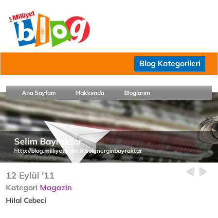
Blog Kategorileri
Ana Sayfam
Hakkımda
Bloglarım
Selim Bayraktar
http://blog.milliyet.com.tr/selimerginbayraktar
12 Eylül '11
Kategori
Magazin
Hilal Cebeci