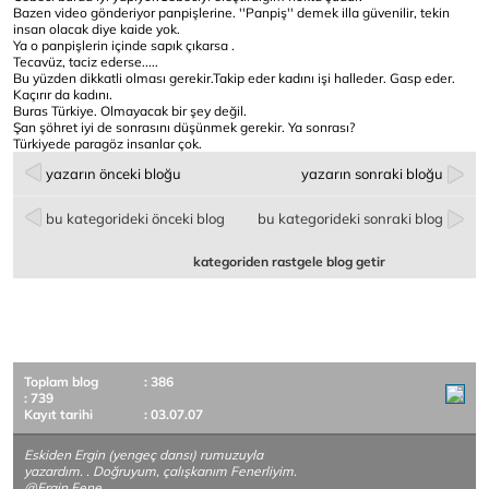
Bazen video gönderiyor panpişlerine. ''Panpiş'' demek illa güvenilir, tekin
insan olacak diye kaide yok.
Ya o panpişlerin içinde sapık çıkarsa .
Tecavüz, taciz ederse.....
Bu yüzden dikkatli olması gerekir.Takip eder kadını işi halleder. Gasp eder.
Kaçırır da kadını.
Buras Türkiye. Olmayacak bir şey değil.
Şan şöhret iyi de sonrasını düşünmek gerekir. Ya sonrası?
Türkiyede paragöz insanlar çok.
yazarın önceki bloğu
yazarın sonraki bloğu
bu kategorideki önceki blog
bu kategorideki sonraki blog
kategoriden rastgele blog getir
Toplam blog
: 386
: 739
Kayıt tarihi
: 03.07.07
Eskiden Ergin (yengeç dansı) rumuzuyla
yazardım. . Doğruyum, çalışkanım Fenerliyim.
@Ergin Fene..