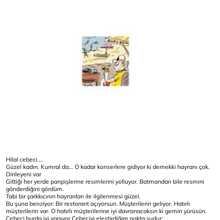
Hilal cebeci....
Güzel kadın. Kumral da... O kadar konserlere gidiyor ki demekki hayranı çok.
Dinleyeni var
Gittiği her yerde panpişlerine resimlerini yolluyor. Batmandan bile resmini
gönderdiğini gördüm.
Tabi bir şarkkıcının hayranları ile ilgilenmesi güzel.
Bu şuna benziyor: Bir restorant açıyorsun. Müşterilerin geliyor. Hatırlı
müşterilerin var. O hatırlı müşterilerine iyi davranacaksın ki gemin yürüsün.
Cebeci burda iyi yapıyor.Cebeciyi eleştirdiğim nokta şudur: