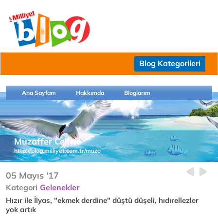
Blog Kategorileri
Ana Sayfam
Hakkımda
Bloglarım
Muzaffer Cellek
http://blog.milliyet.com.tr/muzo
05 Mayıs '17
Kategori
Gelenekler
Hızır ile İlyas, "ekmek derdine" düştü düşeli, hıdırellezler
yok artık