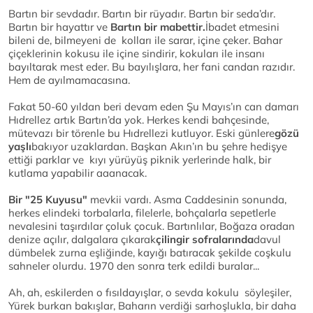
Bartın bir sevdadır. Bartın bir rüyadır. Bartın bir seda’dır.
Bartın bir hayattır ve
Bartın bir mabettir.
İbadet etmesini
bileni de, bilmeyeni de kolları ile sarar, içine çeker. Bahar
çiçeklerinin kokusu ile içine sindirir, kokuları ile insanı
bayıltarak mest eder. Bu bayılışlara, her fani candan razıdır.
Hem de ayılmamacasına.
Fakat 50-60 yıldan beri devam eden Şu Mayıs’ın can damarı
Hıdrellez artık Bartın’da yok. Herkes kendi bahçesinde,
mütevazı bir törenle bu Hıdrellezi kutluyor. Eski günlere
gözü
yaşlı
bakıyor uzaklardan. Başkan Akın’ın bu şehre hedişye
ettiği parklar ve kıyı yürüyüş piknik yerlerinde halk, bir
kutlama yapabilir aaanacak.
Bir "25 Kuyusu"
mevkii vardı. Asma Caddesinin sonunda,
herkes elindeki torbalarla, filelerle, bohçalarla sepetlerle
nevalesini taşırdılar çoluk çocuk. Bartınlılar, Boğaza oradan
denize açılır, dalgalara çıkarak
çilingir sofralarında
davul
dümbelek zurna eşliğinde, kayığı batıracak şekilde coşkulu
sahneler olurdu. 1970 den sonra terk edildi buralar...
Ah, ah, eskilerden o fısıldayışlar, o sevda kokulu söyleşiler,
Yürek burkan bakışlar, Baharın verdiği sarhoşlukla, bir daha