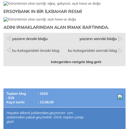
ER
SOYBANK IN BİR İLKBAHAR RESMİ
ADINI IRMAKLARINDAN ALAN IRMAK BARTINNDA.
yazarın önceki bloğu
yazarın sonraki bloğu
bu kategorideki önceki blog
bu kategorideki sonraki blog
kategoriden rastgele blog getir
Toplam blog
: 1616
: 918
Kayıt tarihi
: 13.08.06
Hayatın dikenli yollarından geçmenin sırrı,
aralarından çabuk geçmektir. Ümit, naylon çorap
giyd..