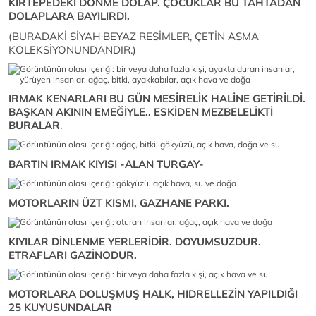
KIRTEPEDEKİ DÖNME DOLAP. ÇOCUKLAR BU TAHTADAN
DOLAPLARA BAYILIRDI.
(BURADAKİ SİYAH BEYAZ RESİMLER, ÇETİN ASMA
KOLEKSİYONUNDANDIR.)
IRMAK KENARLARI BU GÜN MESİRELİK HALİNE GETİRİLDİ.
BAŞKAN AKININ EMEĞİYLE.. ESKİDEN MEZBELELİKTİ
BURALAR
.
BARTIN IRMAK KIYISI -ALAN TURGAY-
MOTORLARIN ÜZT KISMI, GAZHANE PARKI.
KIYILAR DİNLENME YERLERİDİR. DOYUMSUZDUR.
ETRAFLARI GAZİNODUR.
MOTORLARA DOLUŞMUŞ HALK, HIDRELLEZİN YAPILDIĞI
25 KUYUSUNDALAR