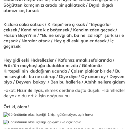
Söğütten kamçımızı arada bir şaklatsak / Dıgıdı dıgıdı
atımızı koştursak
Kızlara caka satsak / Kırtepe’lere çıksak / “Biyago’lar
çeksek / Kendimize kız beğensek / Kendimizden geçsek /
Hasan Bayrı’nın / “Bu ne sevgi ah, bu ne ızdırap” şarkısı ile
coşsak / Naralar atsak / Hey gidi eski günler desek / İç
geçirsek
Hey gidi eski Hıdrellezler / Kafamız ırmak sefalarında /
Erük’ün mayhoşluğu dudaklarımızda / Gönlümüz
Kırtepeli’nin dudağının ucunda / Çalsın plaklar bir de / Bu
ne sevgi ah, bu ne ızdırap / Diye diye / Oy anam oy / Deyven
biyo / Deyven bakay / Ben bu hallerle / Abıhh nellere gidem
Fakat;
Hızır ile İlyas
, ekmek derdine düştü düşeli, Hıdırellezler
de yok oldu artık. İşin doğrusu bu.…
Ört ki, ölem !