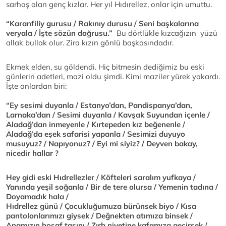
sarhoş olan genç kızlar. Her yıl Hıdırellez, onlar için umuttu.
“Karanfiliy gurusu / Rakınıy durusu / Seni başkalarına
veryala / İşte sözün doğrusu.”
Bu dörtlükle kızcağızın yüzü
allak bullak olur. Zira kızın gönlü başkasındadır.
Ekmek elden, su göldendi. Hiç bitmesin dediğimiz bu eski
günlerin adetleri, mazi oldu şimdi. Kimi maziler yürek yakardı.
İşte onlardan biri:
“Ey sesimi duyanla / Estanyo’dan, Pandispanya’dan,
Larnaka’dan / Sesimi duyanla / Kavşak Suyundan içenle /
Aladağ’dan inmeyenle / Kırtepeden kız beğenenle /
Aladağ’da eşek safarisi yapanla / Sesimizi duyuyo
musuyuz? / Napıyonuz? / Eyi mi siyiz? / Deyven bakay,
nicedir hallar ?
Hey gidi eski Hıdrellezler / Köfteleri saralım yufkaya /
Yanında yeşil soğanla / Bir de tere olursa / Yemenin tadına /
Doyamadık hala /
Hıdrellez günü / Çocukluğumuza bürünsek biyo / Kısa
pantolonlarımızı giysek / Değnekten atımıza binsek /
Anamızın hoşaf tasını / Zırh niyetine kafamıza geçirsek /