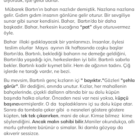
diyorduk, işte geldi bahar.
Mübarek Bartın’ın baharı nazlıdır demiştik. Nazlana nazlana
gelir. Gıdım gıdım insanın gönlüne gelir oturur. Bir sevgiliye
sunar gibi sunar kendisini. Bahar, Bartın’da bir daha
başkadır. Bahar, herkesin kucağına
“pat”
diye oturuvermez
öyle.
Bahar illaki gıdıklayacak bir yanlarımızı. İnsanlar, öylesi
teslim olurlar Mayıs ayının ilk haftasında coşku başlar
Bartın’da. Bartınlı, beklediği baharın ne demeğe geldiğini,
Bartın’da yaşadığı için, herkeslerden iyi bilir. Bartınlı sabırla
bekler. Bartınlı kadir kıymet bilir. Hem de ağzının tadını. Çiğ
işlerde ne tarağı vardır, ne bezi.
Bu mevsim, Bartınlı genç kızların içi
" bayıktır."
Gözleri
"şehla
görür"
. Bir dediğini, anında unutur. Kızlar, her mahallenin
bahçelerinde, çiçekli dalların altında bir su dolu küpün
başında halka olurlar. Önceden nesi var nesi yoksa, k
üpçü
başına
vermişlerdir. O da topladıklarını içi su dolu küpe atar.
Sonra da tombala çeker gibi o nesneleri göstere göstere
küpten, t
ek tek çıkarırken
, mani de okur. Kimse bilmez kime
söylendiğini.
Ancak malın sahibi bilir.
Maniler okundukça, allı
morlu çehrelere bürünür o simalar. İki damla gözyaşı da
akıverir sessizce.