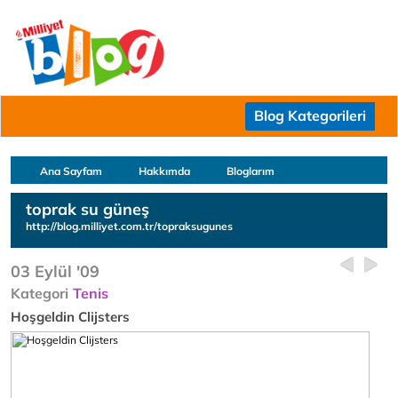
Blog Kategorileri
Ana Sayfam
Hakkımda
Bloglarım
toprak su güneş
http://blog.milliyet.com.tr/topraksugunes
03 Eylül '09
Kategori
Tenis
Hoşgeldin Clijsters