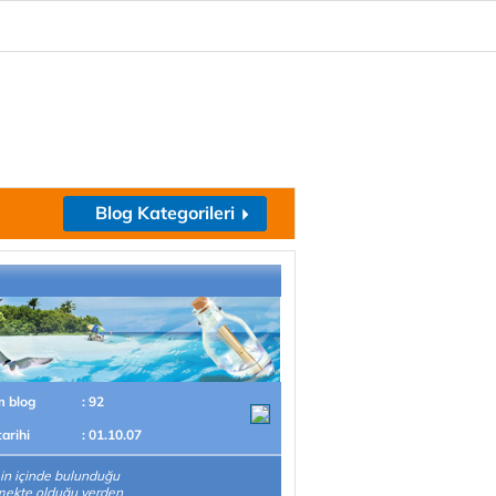
Blog Kategorileri
m blog
: 92
tarihi
: 01.10.07
n içinde bulunduğu
mekte olduğu yerden