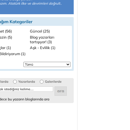
ızım. Atatürk ilke ve devrimleri doğrult..
ığım Kategoriler
et (56)
Güncel (25)
zin (5)
Blog yazarları
tartışıyor! (3)
lar (1)
Aşk - Evlilik (1)
ildiriyorum (1)
glarda
Yazarlarda
Galerilerde
ece bu yazarın bloglarında ara