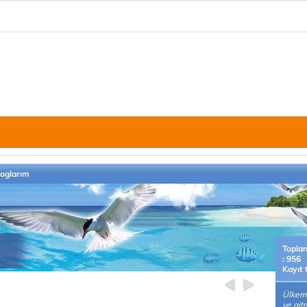
loglarım
Topla
: 956
Kayıt 
Ülkemi
ve git