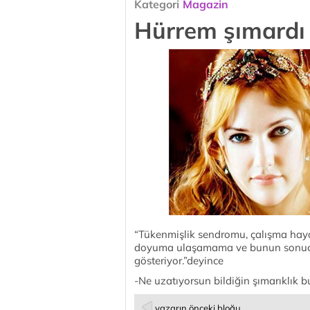
Kategori
Magazin
Hürrem şımardı
“Tükenmişlik sendromu, çalışma hayat
doyuma ulaşamama ve bunun sonucu 
gösteriyor.”deyince
-Ne uzatıyorsun bildiğin şımarıklık b
yazarın önceki bloğu