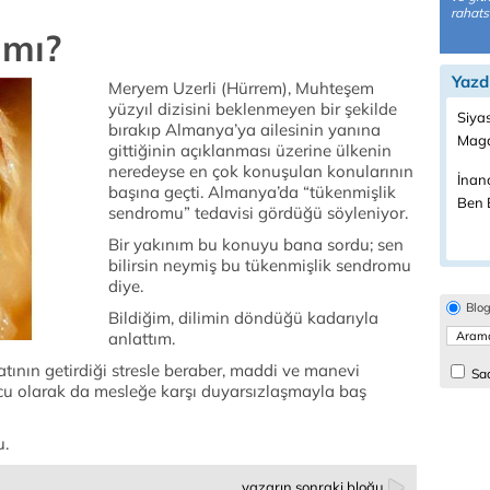
rahats
 mı?
Yazd
Meryem Uzerli (Hürrem), Muhteşem
yüzyıl dizisini beklenmeyen bir şekilde
Siyas
bırakıp Almanya’ya ailesinin yanına
Maga
gittiğinin açıklanması üzerine ülkenin
neredeyse en çok konuşulan konularının
İnanç
başına geçti. Almanya’da “tükenmişlik
Ben B
sendromu” tedavisi gördüğü söyleniyor.
Bir yakınım bu konuyu bana sordu; sen
bilirsin neymiş bu tükenmişlik sendromu
diye.
Blo
Bildiğim, dilimin döndüğü kadarıyla
anlattım.
ının getirdiği stresle beraber, maddi ve manevi
Sad
olarak da mesleğe karşı duyarsızlaşmayla baş
u.
yazarın sonraki bloğu