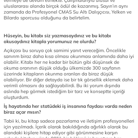
vermeye de devam etmekte. Çalışmalarıyla ulusal ve
uluslararası alanda birçok ödül de kazanmış. Sayın’ın aynı
zamanda da Profesyonel CMAS Su Altı Dalışçıcısı, Yelken ve
Bilardo sporcusu olduğunu da belirtelim.
Hüseyin, bu kitabı siz yazmasaydınız ve bu kitabı
okusaydınız kitapla yorumunuz ne olurdu?
Açıkçası bu soruya çok samimi yanıt vereceğim. Öncelikle
sanırım biraz daha kısa olması okunması anlamında daha iyi
olabilir. Kitabı her ne kadar bir bütün gibi düşünsek de
okuma oranının düşük olduğu ülkemizde 300 sayfanın
üzerinde kitapların okunma oranları da biraz düşük
olabiliyor. Bir diğer detayda ise bir tık görsellik eklemek daha
verimli olmasını da sağlayabilirdi. Bu iki yorum dışında
aslında hep görmek istediğim bir tarz ve konseptte içeriği
oluşturdum.
İş hayatında her statüdeki iş insanına faydası varda neden
biraz açar mısın?
Tabii ki, bu kitap sadece pazarlama ve iletişim profesyonelleri
için yazılmadı. İçerik olarak bakıldığında ağırlıklı olarak bu
alandaki kişilere hitap ediyor gibi görünmesine karşın