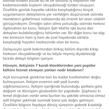
aslında kitabın yüzde 80’lik bir bölümü iş hayatının her
kademesindeki kişilerin okuyabileceği türden oluşuyor.
Özellikle günlük hayatta sıklıkla karşılaştığımız birçok
uygulamanın detaylarına yer verildiğini düşünürsek aslında
merakların giderilmesi noktasında da önemli bir aracı olabilir
görüşündeyim. Örneğin satın alma yolculuğu aslında herkesi
ilgilendiren bir konu. İletişim Şah Mat’ta işte buna dair
detayları bulabileceğiniz bölümler var. Bir diğer konu ise algı.
Her birimizin hem iş hem de özel hayatında sıklıkla
karşılaştığı hayatın merkezinde olan bir konu.
Dolayısıyla içerik bakımından birkaç bölüm dışında kitap
herkesin okuyabileceği ve bu böyle miymiş diyebileceği
tarzda detaylı bilgileri içeriyor.
Hüseyin, iletişimin 7 kuralı klasiklerinden yani popüler
kültüre hizmet etmeyen yanları nedir kitabının?
Açık konuşmak gerekirse ben bu kadar kısıtlamaları doğru
bulmuyorum. İletişim evrenini salt yedi kurala
sığdıramazsınız. İletişim içeriğinde bulunduğu şartlara göre
değişim ve dönüşüm gösterebilir bir yapıdadır. Şüphesiz ki
temel doğruları vardır ama bunları bu şekilde olmazsa olmaz
salt bilgiler şeklinde sunmak bana çok doğru gelmiyor.
Özellikle bilginin faydaya dönüş süresinin giderek kısaldığı