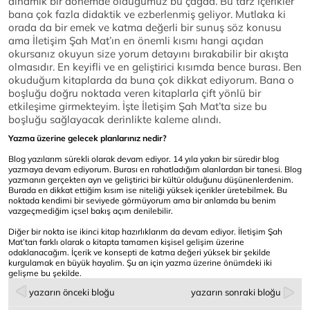
dinamik bir dönemde olduğumuz bu çağda. Bu tarz içerikler
bana çok fazla didaktik ve ezberlenmiş geliyor. Mutlaka ki
orada da bir emek ve katma değerli bir sunuş söz konusu
ama İletişim Şah Mat’ın en önemli kısmı hangi açıdan
okursanız okuyun size yorum detayını bırakabilir bir akışta
olmasıdır. En keyifli ve en geliştirici kısımda bence burası. Ben
okuduğum kitaplarda da buna çok dikkat ediyorum. Bana o
boşluğu doğru noktada veren kitaplarla çift yönlü bir
etkileşime girmekteyim. İşte İletişim Şah Mat’ta size bu
boşluğu sağlayacak derinlikte kaleme alındı.
Yazma üzerine gelecek planlarınız nedir?
Blog yazılarım sürekli olarak devam ediyor. 14 yıla yakın bir süredir blog
yazmaya devam ediyorum. Burası en rahatladığım alanlardan bir tanesi. Blog
yazmanın gerçekten ayrı ve geliştirici bir kültür olduğunu düşünenlerdenim.
Burada en dikkat ettiğim kısım ise niteliği yüksek içerikler üretebilmek. Bu
noktada kendimi bir seviyede görmüyorum ama bir anlamda bu benim
vazgeçmediğim içsel bakış açım denilebilir.
Diğer bir nokta ise ikinci kitap hazırlıklarım da devam ediyor. İletişim Şah
Mat’tan farklı olarak o kitapta tamamen kişisel gelişim üzerine
odaklanacağım. İçerik ve konsepti de katma değeri yüksek bir şekilde
kurgulamak en büyük hayalim. Şu an için yazma üzerine önümdeki iki
gelişme bu şekilde.
yazarın önceki bloğu
yazarın sonraki bloğu