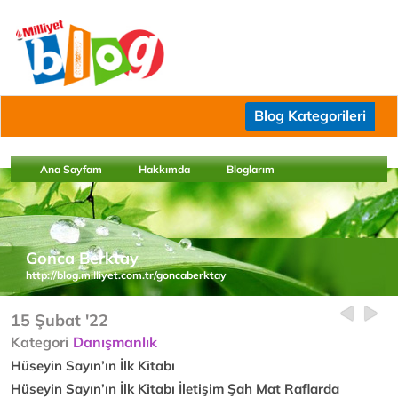
Blog Kategorileri
Ana Sayfam
Hakkımda
Bloglarım
Gonca Berktay
http://blog.milliyet.com.tr/goncaberktay
15 Şubat '22
Kategori
Danışmanlık
Hüseyin Sayın’ın İlk Kitabı
Hüseyin Sayın’ın İlk Kitabı İletişim Şah Mat Raflarda