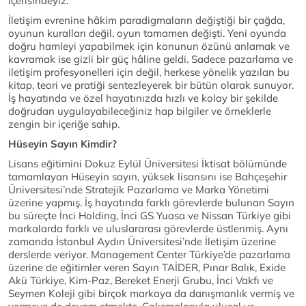
içerisindeyiz.
İletişim evrenine hâkim paradigmaların değiştiği bir çağda,
oyunun kuralları değil, oyun tamamen değişti. Yeni oyunda
doğru hamleyi yapabilmek için konunun özünü anlamak ve
kavramak ise gizli bir güç hâline geldi. Sadece pazarlama ve
iletişim profesyonelleri için değil, herkese yönelik yazılan bu
kitap, teori ve pratiği sentezleyerek bir bütün olarak sunuyor.
İş hayatında ve özel hayatınızda hızlı ve kolay bir şekilde
doğrudan uygulayabileceğiniz hap bilgiler ve örneklerle
zengin bir içeriğe sahip.
Hüseyin Sayın Kimdir?
Lisans eğitimini Dokuz Eylül Üniversitesi İktisat bölümünde
tamamlayan Hüseyin sayın, yüksek lisansını ise Bahçeşehir
Üniversitesi’nde Stratejik Pazarlama ve Marka Yönetimi
üzerine yapmış. İş hayatında farklı görevlerde bulunan Sayın
bu süreçte İnci Holding, İnci GS Yuasa ve Nissan Türkiye gibi
markalarda farklı ve uluslararası görevlerde üstlenmiş. Aynı
zamanda İstanbul Aydın Üniversitesi’nde İletişim üzerine
derslerde veriyor. Management Center Türkiye’de pazarlama
üzerine de eğitimler veren Sayın TAİDER, Pınar Balık, Exide
Akü Türkiye, Kim-Paz, Bereket Enerji Grubu, İnci Vakfı ve
Seymen Koleji gibi birçok markaya da danışmanlık vermiş ve