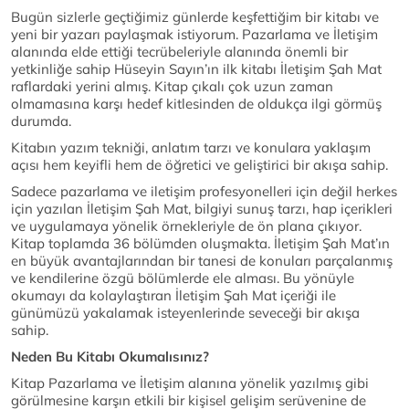
Bugün sizlerle geçtiğimiz günlerde keşfettiğim bir kitabı ve
yeni bir yazarı paylaşmak istiyorum. Pazarlama ve İletişim
alanında elde ettiği tecrübeleriyle alanında önemli bir
yetkinliğe sahip Hüseyin Sayın’ın ilk kitabı İletişim Şah Mat
raflardaki yerini almış. Kitap çıkalı çok uzun zaman
olmamasına karşı hedef kitlesinden de oldukça ilgi görmüş
durumda.
Kitabın yazım tekniği, anlatım tarzı ve konulara yaklaşım
açısı hem keyifli hem de öğretici ve geliştirici bir akışa sahip.
Sadece pazarlama ve iletişim profesyonelleri için değil herkes
için yazılan İletişim Şah Mat, bilgiyi sunuş tarzı, hap içerikleri
ve uygulamaya yönelik örnekleriyle de ön plana çıkıyor.
Kitap toplamda 36 bölümden oluşmakta. İletişim Şah Mat’ın
en büyük avantajlarından bir tanesi de konuları parçalanmış
ve kendilerine özgü bölümlerde ele alması. Bu yönüyle
okumayı da kolaylaştıran İletişim Şah Mat içeriği ile
günümüzü yakalamak isteyenlerinde seveceği bir akışa
sahip.
Neden Bu Kitabı Okumalısınız?
Kitap Pazarlama ve İletişim alanına yönelik yazılmış gibi
görülmesine karşın etkili bir kişisel gelişim serüvenine de