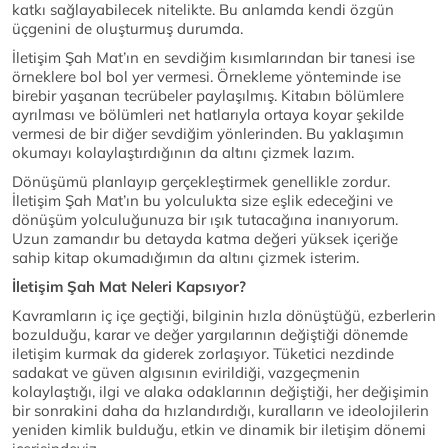
katkı sağlayabilecek nitelikte. Bu anlamda kendi özgün
üçgenini de oluşturmuş durumda.
İletişim Şah Mat’ın en sevdiğim kısımlarından bir tanesi ise
örneklere bol bol yer vermesi. Örnekleme yönteminde ise
birebir yaşanan tecrübeler paylaşılmış. Kitabın bölümlere
ayrılması ve bölümleri net hatlarıyla ortaya koyar şekilde
vermesi de bir diğer sevdiğim yönlerinden. Bu yaklaşımın
okumayı kolaylaştırdığının da altını çizmek lazım.
Dönüşümü planlayıp gerçekleştirmek genellikle zordur.
İletişim Şah Mat’ın bu yolculukta size eşlik edeceğini ve
dönüşüm yolculuğunuza bir ışık tutacağına inanıyorum.
Uzun zamandır bu detayda katma değeri yüksek içeriğe
sahip kitap okumadığımın da altını çizmek isterim.
İletişim Şah Mat Neleri Kapsıyor?
Kavramların iç içe geçtiği, bilginin hızla dönüştüğü, ezberlerin
bozulduğu, karar ve değer yargılarının değiştiği dönemde
iletişim kurmak da giderek zorlaşıyor. Tüketici nezdinde
sadakat ve güven algısının evirildiği, vazgeçmenin
kolaylaştığı, ilgi ve alaka odaklarının değiştiği, her değişimin
bir sonrakini daha da hızlandırdığı, kuralların ve ideolojilerin
yeniden kimlik bulduğu, etkin ve dinamik bir iletişim dönemi