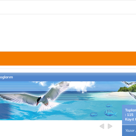
loglarım
Topla
: 115
Kayıt 
Yazar .