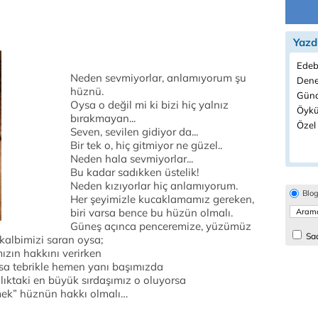
Yazd
Edeb
Neden sevmiyorlar, anlamıyorum şu
Dene
hüznü.
Günd
Oysa o değil mi ki bizi hiç yalnız
Öykü
bırakmayan...
Özel 
Seven, sevilen gidiyor da...
Bir tek o, hiç gitmiyor ne güzel..
Neden hala sevmiyorlar...
Bu kadar sadıkken üstelik!
Neden kızıyorlar hiç anlamıyorum.
Blo
Her şeyimizle kucaklamamız gereken,
biri varsa bence bu hüzün olmalı.
Güneş açınca penceremize, yüzümüz
Sad
 kalbimizi saran oysa;
zın hakkını verirken
orsa tebrikle hemen yanı başımızda
lıktaki en büyük sırdaşımız o oluyorsa
mek” hüznün hakkı olmalı…