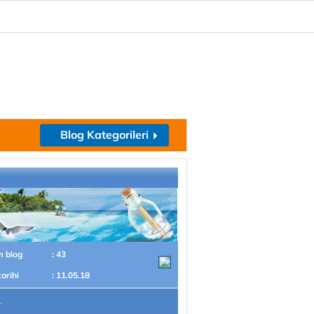
Blog Kategorileri
m blog
: 43
tarihi
: 11.05.18
.