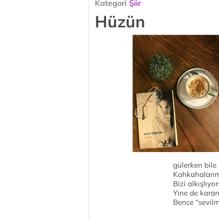
Kategori
Şiir
Hüzün
gülerken bile
Kahkahalarımı
Bizi alkışlıy
Yine de karan
Bence “sevil