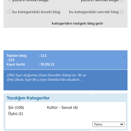
bu kategorideki önceki blog
bu kategorideki sonraki blog
kategoriden rastgele blog getir
Toplam blog
: 111
: 123
Kayıt tarihi
: 30.09.12
1952 İspir doğumlu Ozan Nurettin Aktaş'ım. İlk ve
Orta Okulu İspir'de Liseyi İstanbul'da okudum. ..
Yazdığım Kategoriler
Şiir (106)
Kültür - Sanat (4)
Öykü (1)