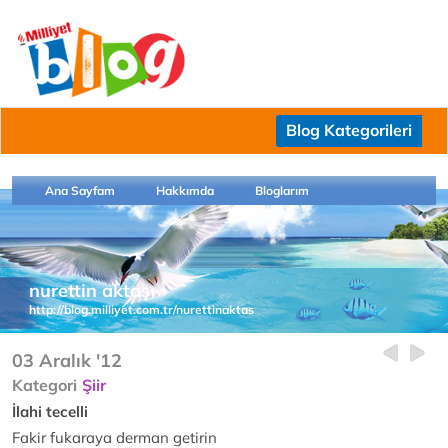
Blog Kategorileri
Ana Sayfam
Hakkımda
Bloglarım
nurettin aktaş
http://blog.milliyet.com.tr/nurettinaktas
03 Aralık '12
Kategori
Şiir
İlahi tecelli
Fakir fukaraya derman getirin