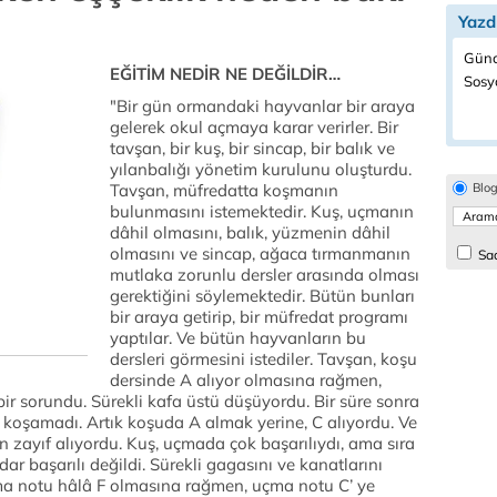
Yazd
Günc
EĞİTİM NEDİR NE DEĞİLDİR…
Sosyo
"Bir gün ormandaki hayvanlar bir araya
gelerek okul açmaya karar verirler. Bir
tavşan, bir kuş, bir sincap, bir balık ve
yılanbalığı yönetim kurulunu oluşturdu.
Tavşan, müfredatta koşmanın
Blo
bulunmasını istemektedir. Kuş, uçmanın
dâhil olmasını, balık, yüzmenin dâhil
olmasını ve sincap, ağaca tırmanmanın
Sad
mutlaka zorunlu dersler arasında olması
gerektiğini söylemektedir. Bütün bunları
bir araya getirip, bir müfredat programı
yaptılar. Ve bütün hayvanların bu
dersleri görmesini istediler. Tavşan, koşu
dersinde A alıyor olmasına rağmen,
ir sorundu. Sürekli kafa üstü düşüyordu. Bir süre sonra
i koşamadı. Artık koşuda A almak yerine, C alıyordu. Ve
 zayıf alıyordu. Kuş, uçmada çok başarılıydı, ama sıra
r başarılı değildi. Sürekli gagasını ve kanatlarını
zma notu hâlâ F olmasına rağmen, uçma notu C’ ye