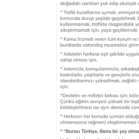
doğadaki canlıları yok edip ekoloji
* Trafik kurallarına uymak, emniyet 
kırmızıda durup yeşilde geçebilmek, 
kullanmamak, trafikte magandalık 
sıkıştırmamak için, yaya geçitlerinde 
* Kamu hizmeti veren tüm kurum ve k
buralarda vatandaş muamelesi görme
* Adaletin herkese eşit şekilde uygu
sahip olması için,
* Ailemizle, komşularımızla, arkadaşl
kadınlarla, yaşlılarla ve gençlerle ol
standartlarımızı yükseltmek, sağlıklı 
için,
*Devletin ve milletin bekası için; kö
Çünkü eğitim seviyesi yüksek bir topl
köleleştirilmesi ise aynı derecede zor
* Herkesin her konuda uzman olduğun
olmamasına rağmen) eleştirmemesi i
* “Burası Türkiye, Bana bir şey olm