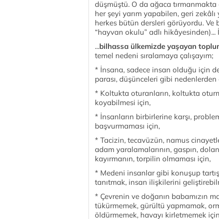
düşmüştü. O da ağaca tırmanmakta ço
her şeyi yarım yapabilen, geri zekâlı
herkes bütün dersleri görüyordu. Ve b
“hayvan okulu” adlı hikâyesinden)... İl
...
bilhassa ülkemizde yaşayan topluml
temel nedeni sıralamaya çalışayım;
* İnsana, sadece insan olduğu için değer
parası, düşünceleri gibi nedenlerde
* Koltukta oturanların, koltukta ot
koyabilmesi için,
* İnsanların birbirlerine karşı, prob
başvurmaması için,
* Tacizin, tecavüzün, namus cinayetler
adam yaralamalarının, gaspın, doland
kayırmanın, torpilin olmaması için,
* Medeni insanlar gibi konuşup tartı
tanıtmak, insan ilişkilerini geliştirebi
* Çevrenin ve doğanın babamızın ma
tükürmemek, gürültü yapmamak, orma
öldürmemek, havayı kirletmemek için,