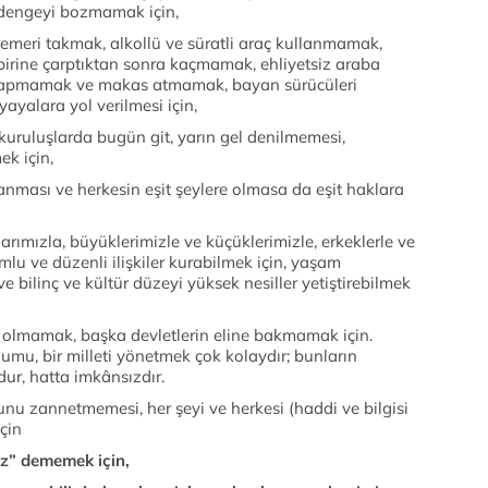
k dengeyi bozmamak için,
kemeri takmak, alkollü ve süratli araç kullanmamak,
birine çarptıktan sonra kaçmamak, ehliyetsiz araba
yapmamak ve makas atmamak, bayan sürücüleri
yayalara yol verilmesi için,
uruluşlarda bugün git, yarın gel denilmemesi,
k için,
lanması ve herkesin eşit şeylere olmasa da eşit haklara
arımızla, büyüklerimizle ve küçüklerimizle, erkeklerle ve
umlu ve düzenli ilişkiler kurabilmek için, yaşam
ve bilinç ve kültür düzeyi yüksek nesiller yetiştirebilmek
le olmamak, başka devletlerin eline bakmamak için.
umu, bir milleti yönetmek çok kolaydır; bunların
dur, hatta imkânsızdır.
u zannetmemesi, her şeyi ve herkesi (haddi ve bilgisi
çin
az” dememek için,