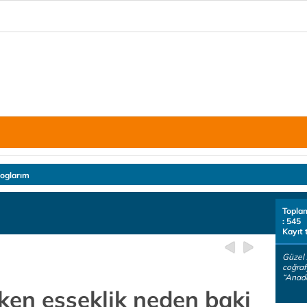
loglarım
Topla
: 545
Kayıt 
Güzel 
coğraf
“Anadol
ırken eşşeklik neden baki