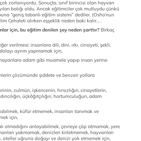
k zorlanıyordu. Sonuçta, sınıf birincisi olan hayvan
 yılan balığı oldu. Ancak eğitimciler çok mutluydu çünkü
una “geniş tabanlı eğitim sistemi” dediler. (Osho’nun
im Cehaleti alırken eşşeklik neden baki kalır... .
ar için, bu eğitim denilen şey neden şarttır?
Birkaç
 verilmesi; insanlara dili, dini, ırkı, cinsiyeti, şekli,
n dolayı ayrım yapmamak için,
urmayanlara adam gibi muamele yapıp insan yerine
lemlerin çözümünde şiddete ve benzeri yollara
inin, zulmün, işkencenin, hırsızlığın, cinayetlerin,
ırıcılığın, üçkâğıtçılığın, hortumculuğun, adam
şabilmek, küfür etmemek, insanları tanımak ve
lmek için,
lı olmadığını anlayabilmek, çevreye çöp atmamak, yere
nları yakmamak, denizleri kirletmemek, hayvanları
 oteller uğruna doğayı ve denizi yok etmemek için,