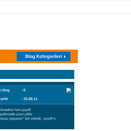
Blog Kategorileri
m blog
: 6
tarihi
: 25.08.11
Anadolu’nun çeşitli
yalarında uzun yıllar
uyu yaşayan” biri olarak , çeşitli v..