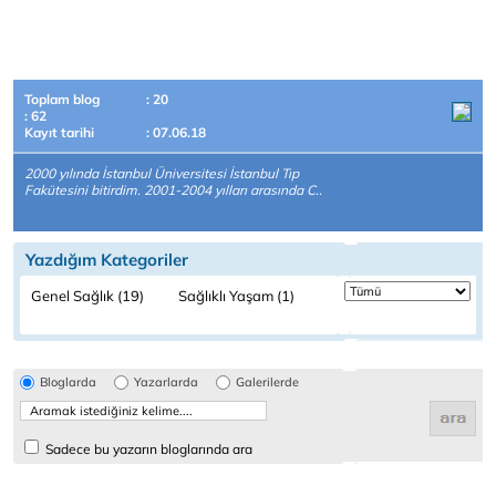
Toplam blog
: 20
: 62
Kayıt tarihi
: 07.06.18
2000 yılında İstanbul Üniversitesi İstanbul Tıp
Fakütesini bitirdim. 2001-2004 yılları arasında C..
Yazdığım Kategoriler
Genel Sağlık (19)
Sağlıklı Yaşam (1)
Bloglarda
Yazarlarda
Galerilerde
Sadece bu yazarın bloglarında ara