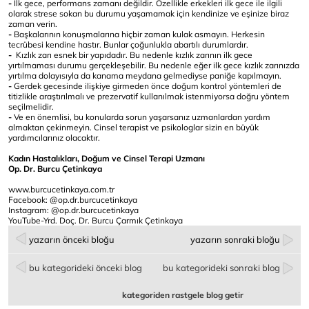
-
İlk gece, performans zamanı değildir. Özellikle erkekleri ilk gece ile ilgili
olarak strese sokan bu durumu yaşamamak için kendinize ve eşinize biraz
zaman verin.
-
Başkalarının konuşmalarına hiçbir zaman kulak asmayın. Herkesin
tecrübesi kendine hastır. Bunlar çoğunlukla abartılı durumlardır.
-
Kızlık zarı esnek bir yapıdadır. Bu nedenle kızlık zarının ilk gece
yırtılmaması durumu gerçekleşebilir. Bu nedenle eğer ilk gece kızlık zarınızda
yırtılma dolayısıyla da kanama meydana gelmediyse paniğe kapılmayın.
-
Gerdek gecesinde ilişkiye girmeden önce doğum kontrol yöntemleri de
titizlikle araştırılmalı ve prezervatif kullanılmak istenmiyorsa doğru yöntem
seçilmelidir.
-
Ve en önemlisi, bu konularda sorun yaşarsanız uzmanlardan yardım
almaktan çekinmeyin. Cinsel terapist ve psikologlar sizin en büyük
yardımcılarınız olacaktır.
Kadın Hastalıkları, Doğum ve Cinsel Terapi Uzmanı
Op. Dr. Burcu Çetinkaya
www.burcucetinkaya.com.tr
Facebook: @op.dr.burcucetinkaya
Instagram: @op.dr.burcucetinkaya
YouTube-Yrd. Doç. Dr. Burcu Çarmık Çetinkaya
yazarın önceki bloğu
yazarın sonraki bloğu
bu kategorideki önceki blog
bu kategorideki sonraki blog
kategoriden rastgele blog getir