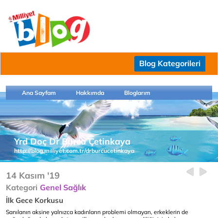
Blog Kategorileri
Ana Sayfam
Hakkımda
Bloglarım
Yrd Doç Dr Burcu Çetinkaya
http://blog.milliyet.com.tr/drburcucetinkaya
14 Kasım '19
Kategori
Genel Sağlık
İlk Gece Korkusu
Sanılanın aksine yalnızca kadınların problemi olmayan, erkeklerin de