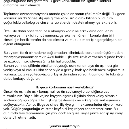
çoğunluğunda baş gösteren ilk gece korkusunun evliliğinizin kabusu
olmaması sizin elinizde…
Toplumda azımsanmayacak oranda çok olan sorun çözümsüz değil. “İlk gece
korkusu” ya da “cinsel ilişkiye girme korkusu” olarak bilinen bu durum
çoğunlukla psikolog ve cinsel terapistlerden destek almayı gerektirebilir.
Özellikle daha önce tecrübesi olmayan kadın ve erkeklerde görülen bu
korkuyu yenmek için unutmamanız gereken en önemli konulardan biri
cinselliğin her iki tarafın da haz alması ve mutlu olması için gerçekleşen bir
eylem olduğudur.
Bu eylemi farklı bir nedene bağlamadan, zihninizde soruna dönüştürmeden
rahatça yaşamanız gerekir. Aksi halde ilişki size zevk vermenin dışında korku
ve uzak durmak isteyeceğiniz bir hal alacaktır.
Bunun yanında çiftlerin etraftan duyduğu aşırı kanama ya da aşırı acı gibi
yanlış veya olumsuzluklar sebebiyle o geceyi korkuyla beklemesi, vajinismus
korkusu, taciz veya tecavüz gibi kişiyi derinden sarsan travmalar ile takıntılar
da bu korkuyu doğurur.
İlk gece korkusunu nasıl yenebiliriz?
Öncelikle eşinizle açık konuşmalı ve ön sevişmeyi olabildiğince uzun
tutmalısınız. Böylelikle vajina kayganlaşarak ilişkinin daha kolay olmasını
sağlayacağı için ağrısız bir ilişki gerçekleşecek ve erkeğin de sertleşmesini
sağlayacaktır. Ayrıca ilk gece cinsel ilişkiye girilmek zorunludur diye bir kural
yok. Düğün yorgunluğu ve stres keyfinizi kaçırdıysa zorlamamalısınız. Bu
durumda ters tepmemesi için yapılacak en güzel şey eşinize sarılıp uyumayı
da tercih etmenizdir.
Şunları unutmayın