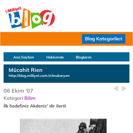
Blog Kategorileri
Ana Sayfam
Hakkımda
Bloglarım
Mücahit Rien
http://blog.milliyet.com.tr/mukaryen
06 Ekim '07
Kategori
Bilim
İlk hedefiniz Akdeniz' dir ileriii