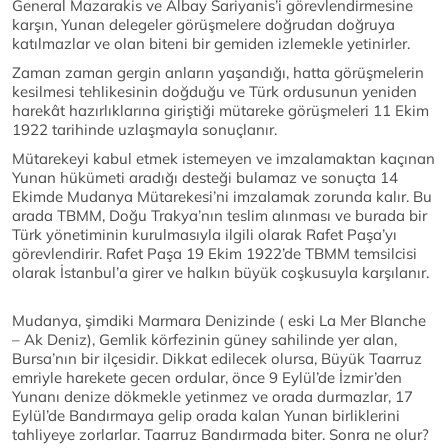
General Mazarakis ve Albay Sariyanis’i görevlendirmesine
karşın, Yunan delegeler görüşmelere doğrudan doğruya
katılmazlar ve olan biteni bir gemiden izlemekle yetinirler.
Zaman zaman gergin anların yaşandığı, hatta görüşmelerin
kesilmesi tehlikesinin doğduğu ve Türk ordusunun yeniden
harekât hazırlıklarına giriştiği mütareke görüşmeleri 11 Ekim
1922 tarihinde uzlaşmayla sonuçlanır.
Mütarekeyi kabul etmek istemeyen ve imzalamaktan kaçınan
Yunan hükümeti aradığı desteği bulamaz ve sonuçta 14
Ekimde Mudanya Mütarekesi’ni imzalamak zorunda kalır. Bu
arada TBMM, Doğu Trakya’nın teslim alınması ve burada bir
Türk yönetiminin kurulmasıyla ilgili olarak Rafet Paşa’yı
görevlendirir. Rafet Paşa 19 Ekim 1922’de TBMM temsilcisi
olarak İstanbul’a girer ve halkın büyük coşkusuyla karşılanır.
Mudanya, şimdiki Marmara Denizinde ( eski La Mer Blanche
– Ak Deniz), Gemlik körfezinin güney sahilinde yer alan,
Bursa’nın bir ilçesidir. Dikkat edilecek olursa, Büyük Taarruz
emriyle harekete gecen ordular, önce 9 Eylül’de İzmir’den
Yunanı denize dökmekle yetinmez ve orada durmazlar, 17
Eylül’de Bandırmaya gelip orada kalan Yunan birliklerini
tahliyeye zorlarlar. Taarruz Bandırmada biter. Sonra ne olur?