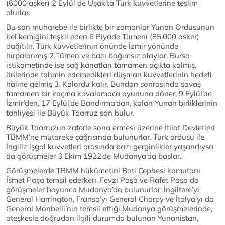
(6000 asker) 2 Eylül de Uşak’ta Türk kuvvetlerine teslim
olurlar.
Bu son muharebe ile birlikte bir zamanlar Yunan Ordusunun
bel kemiğini teşkil eden 6 Piyade Tümeni (85.000 asker)
dağıtılır. Türk kuvvetlerinin önünde İzmir yönünde
hırpalanmış 2 Tümen ve bazı bağımsız alaylar, Bursa
istikametinde ise sağ kanatları tamamen açıkta kalmış,
önlerinde tahmin edemedikleri düşman kuvvetlerinin hedefi
haline gelmiş 3. Kolordu kalır. Bundan sonrasında savaş
tamamen bir kaçma kovalamaca oyununa döner, 9 Eylül’de
İzmir’den, 17 Eylül’de Bandırma’dan, kalan Yunan birliklerinin
tahliyesi ile Büyük Taarruz son bulur.
Büyük Taarruzun zaferle sona ermesi üzerine İtilaf Devletleri
TBMM’ne mütareke çağrısında bulunurlar. Türk ordusu ile
İngiliz işgal kuvvetleri arasında bazı gerginlikler yaşandıysa
da görüşmeler 3 Ekim 1922’de Mudanya’da baslar.
Görüşmelerde TBMM hükümetini Bati Cephesi komutanı
İsmet Paşa temsil ederken, Fevzi Paşa ve Rafet Paşa da
görüşmeler boyunca Mudanya’da bulunurlar. İngiltere’yi
General Harrington, Fransa’yı General Charpy ve İtalya’yı da
General Monbelli’nin temsil ettiği Mudanya görüşmelerinde,
ateşkesle doğrudan ilgili durumda bulunan Yunanistan,