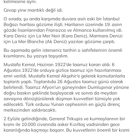
kelimesine ayni.
Cevap yine mantıklı değil idi.
O sırada, şu anda karşımda duvara asılı eski bir İstanbul
Boğazı haritası gözüme ilişti. Haritanın üzerinde 19. asrın
gözde lisanlarından Fransızca ve Almanca kullanılmış idi.
Kara Deniz için La Mer Noir (Kara Deniz), Marmara Denizi
için La Mer Blanche (Ak Deniz) yazıları gözüme çarptı.
Bu aşamada gelin isterseniz tarihin o sahifelerinin önemli
kısımlarını, bu yazıya taşıyalım.
Mustafa Kemal, Haziran 1922'de taarruz kararı aldı. 6
Ağustos 1922'de orduya gizlice taarruz için hazırlanması
emri verildi. Mustafa Kemal Akşehir’e gelerek komutanlarla
toplantı yaptı. Toplantıda 26 Ağustos taarruz günü olarak
belirlendi. Taarruz Afyon'un güneyinden Dumlupınar yönüne
doğru baskın şeklinde başlayacak ve sonra da meydan
savaşına dönüştürülerek düşman kuvvetleri tümüyle yok
edilecekti. Türk ordusu Yunan cephesinin en güçlü direnç
merkezinden saldıracaktı.
2 Eylüle gelindiğinde, General Trikupis ve kurmaylarının bir
kısmı ile 10.000 civarında asker Kızıltaş vadisinden gece
karanlığında kaçmayı başarır. Bu kuvvetlerin önemli bir kısmi