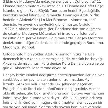
3 Ekimde Mudanya’da müzakereler baslar. Daha sonra? 11
Ekimde Yunan mütarekeyi imzalar, 19 Ekimde de Rafet Paşa
İstanbul’a girer. Evet, Büyük Taarruzun hedefi Ege değildir,
buradaki hedef İstanbul’a girmektir. Onun için Atatürk “İlk
hedefiniz Akdeniz’dir ( La Mer Blanche – Marmara), ileri”
demiştir. Ve aynen de söylediği gibi olmuştur. Ordular
1922’nin Akdeniz’ine gitmişler, Bandırma’dan son düşmanı
da çıkartıp, Mudanya Mütarekesi’ni imzalayıp, İstanbul’u
boşaltın demişler ve İstanbul’a girmişlerdir. Her şey Marmara
denizi, nam-i diğer Akdeniz sahillerinde geçmiştir: Bandırma,
Mudanya, İstanbul.
Ortada hata filan yoktur. Atatürk, sanılanın aksine, Ege
dememek için Akdeniz dememiş değildir. Atatürk basbayağı
Akdeniz demiştir, nasıl kara denize Kara Deniz diyorsa ve bu
günkü Akdeniz’e, Mediterane diyor ise.
Her şey bizim isimleri değiştirme hastalığımızdan ileri geliyor
sanki. Veya her şeyi tersten anlama ısrarımızdan. Aynı
İstanbul-Ankara yolu üzerinde Eskişehir’den geçerken,
Eskişehir’in bir ilçesi olan İnönü’nden de geçersiniz. Hemen
akla ilk gelen, aha bak İsmet İnönü adını buraya vermiş, hani
İnönü savaşları burada yapıldı ya. Hâlbuki o ilçenin adı hep
İnönü idi, İn-önü yani mağara-önü (muhtemelen uyuyan bir
ayı da var içerisinde). Sonrasında soyadı kanunu çıktığında,