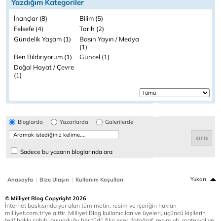
Yazdığım Kategoriler
İnançlar (8)
Bilim (5)
Felsefe (4)
Tarih (2)
Gündelik Yaşam (1)
Basın Yayın / Medya
(1)
Ben Bildiriyorum (1)
Güncel (1)
Doğal Hayat / Çevre
(1)
Bloglarda
Yazarlarda
Galerilerde
Sadece bu yazarın bloglarında ara
|
|
Yukarı
Anasayfa
Bize Ulaşın
Kullanım Koşulları
© Milliyet Blog Copyright 2026
İnternet baskısında yer alan tüm metin, resim ve içeriğin hakları
milliyet.com.tr'ye aittir. Milliyet Blog kullanıcıları ve üyeleri, üçüncü kişilerin
telif hakkı sahibi bulunduğu her türlü fikri eser, fotoğraf, resim vb. materyal ve