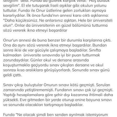
sevgilim" dedi. Funda da gülerek karşılık verdi: "Hoş bulduk
sevgilim". El ele tutuşarak liseli aşıklar gibi okulun yolunu
tuttular. Funda ile Onur üstlerine gelen zorlukları aşmaya
kararlıydılar. İlk önce funda'nın annesi karsı cıktı aşklarına:
"Daha küçüksünüz. Ne anlarsınız aşktan. Hele bir üniversiteli
olun". Onlar da üniversitenin en güzel bölümünü tutturma
sözü vererek ikna etmeyi başardılar
Onur'un annesi de buna benzer bir durumla karşılarına çıktı.
Ona da aynı sözü vererek ikna etmeyi başardılar. Bundan
sonra ikisi de var gücüyle çalışmaya başladılar. Sınıfta
kalmadan üniversite sınavında iyi bir puan tutturmak
zorundaydılar. Günler okul ve dersane arasında
koşuşturmakla geçiyordu sınav çıkışları dersane ve okul
sonrası kısa aralıklara görüşüyorlardı. Sonunda sınav günü
geldi çattı.
Sınav çıkışı buluştular Onurun sınavı kötü geçmişti. Soruları
zamanında yetiştirememişti. Fundanın sınavı çok iyi geçmişti.
Yaptığı hesaplamalara göre şehir dışı kazanma ihtimali daha
yüksekti. Eve gitmeden bir yerde oturup enine boyuna sınavı
ve sonunda olacakları tartışmaya başladılar.
Funda "Ne olacak şimdi ben senden ayrılmak istemiyorum