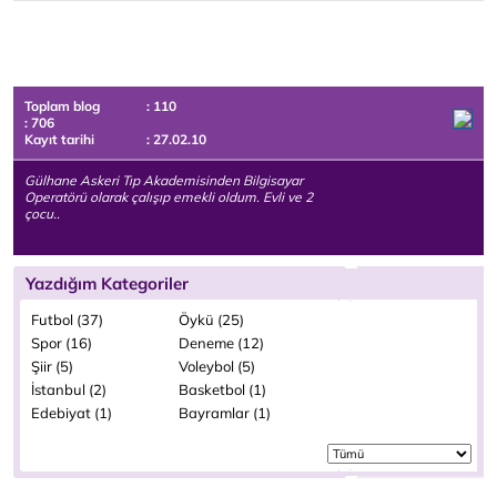
Toplam blog
: 110
: 706
Kayıt tarihi
: 27.02.10
Gülhane Askeri Tıp Akademisinden Bilgisayar
Operatörü olarak çalışıp emekli oldum. Evli ve 2
çocu..
Yazdığım Kategoriler
Futbol (37)
Öykü (25)
Spor (16)
Deneme (12)
Şiir (5)
Voleybol (5)
İstanbul (2)
Basketbol (1)
Edebiyat (1)
Bayramlar (1)