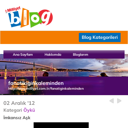
Blog Kategorileri
Ana Sayfam
Hakkımda
Bloglarım
fanatikiginkaleminden
http://blog.milliyet.com.tr/fanatiginkaleminden
02 Aralık '12
Kategori
Öykü
İmkansız Aşk