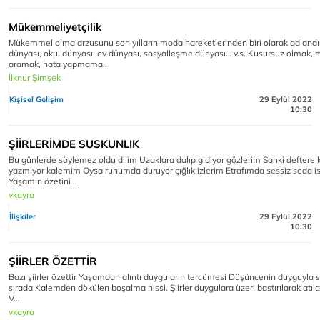
Mükemmeliyetçilik
Mükemmel olma arzusunu son yılların moda hareketlerinden biri olarak adlandırab
dünyası, okul dünyası, ev dünyası, sosyalleşme dünyası… v.s. Kusursuz olmak
aramak, hata yapmama..
İlknur Şimşek
Kişisel Gelişim
29 Eylül 2022
10:30
ŞİİRLERİMDE SUSKUNLIK
Bu günlerde söylemez oldu dilim Uzaklara dalıp gidiyor gözlerim Sanki deftere
yazmıyor kalemim Oysa ruhumda duruyor çığlık izlerim Etrafımda sessiz seda i
Yaşamın özetini ..
vkayra
İlişkiler
29 Eylül 2022
10:30
ŞİİRLER ÖZETTİR
Bazı şiirler özettir Yaşamdan alıntı duyguların tercümesi Düşüncenin duyguyla s
sırada Kalemden dökülen boşalma hissi. Şiirler duygulara üzeri bastırılarak atıl
V...
vkayra