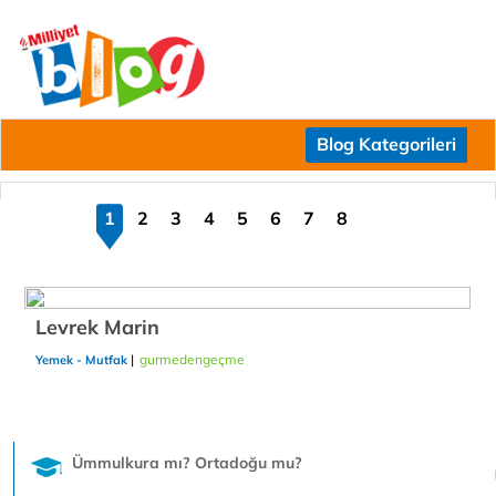
Blog Kategorileri
1
2
3
4
5
6
7
8
Levrek Marin
|
gurmedengeçme
24/12/2018
Yemek - Mutfak
Ümmulkura mı? Ortadoğu mu?