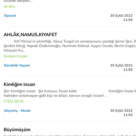
özünde ateşkes ..
ali dinc
Siyaset
30 Eylül 2022
11:55
AHLÂK,NAMUS,KIYAFET
Atıf Yılmaz’ın yönettiği, Yavuz Turgul’un senaryosunu yazdığı Şener Şen, İ
Şevket Altuğ, Yaprak Özdemiroğlu, Neriman Köksal, Ayşen Gruda, Berrin Koper,
Hüseyin Ku..
Gürkan Koçak
Gündelik Yaşam
30 Eylül 2022
11:55
Kimliğim insan
Şiir: Kimliğim insan Şiir Konusu: İnsan kalbi Kimliğim İnsan İ
halinden anlamayan gafil kişi ne bilsin, tanısın sevgili insanı! ..
ETEM SEVİK
Alışveriş - Moda
30 Eylül 2022
11:54
Büyümüşüm