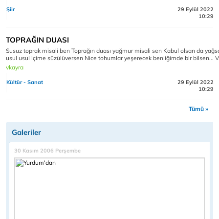
Şiir
29 Eylül 2022
10:29
TOPRAĞIN DUASI
Susuz toprak misali ben Toprağın duası yağmur misali sen Kabul olsan da yağs
usul usul içime süzülüversen Nice tohumlar yeşerecek benliğimde bir bilsen... V
vkayra
Kültür - Sanat
29 Eylül 2022
10:29
Tümü »
Galeriler
30 Kasım 2006 Perşembe