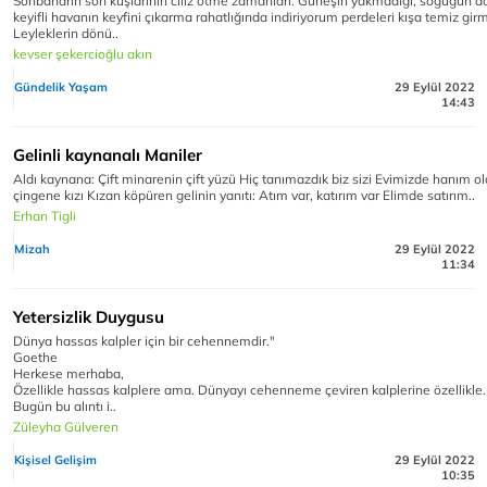
Sonbaharın son kuşlarının cılız ötme zamanları. Güneşin yakmadığı, soğuğun 
keyifli havanın keyfini çıkarma rahatlığında indiriyorum perdeleri kışa temiz gir
Leyleklerin dönü..
kevser şekercioğlu akın
Gündelik Yaşam
29 Eylül 2022
14:43
Gelinli kaynanalı Maniler
Aldı kaynana: Çift minarenin çift yüzü Hiç tanımazdık biz sizi Evimizde hanım o
çingene kızı Kızan köpüren gelinin yanıtı: Atım var, katırım var Elimde satırım..
Erhan Tigli
Mizah
29 Eylül 2022
11:34
Yetersizlik Duygusu
Dünya hassas kalpler için bir cehennemdir."
Goethe
Herkese merhaba,
Özellikle hassas kalplere ama. Dünyayı cehenneme çeviren kalplerine özellikle.
Bugün bu alıntı i..
Züleyha Gülveren
Kişisel Gelişim
29 Eylül 2022
10:35