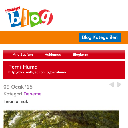
Blog Kategorileri
Ana Sayfam
Hakkımda
Bloglarım
Perr i Hüma
http://blog.milliyet.com.tr/perrihuma
09 Ocak '15
Kategori
Deneme
İnsan olmak