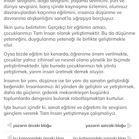
İnsan sevgisini, doğa sevgisini, yaşama sevincini, yurt ve
dünya sevgisini, barış içinde kaynaşma özlemini, olumsuz
davranışlardan kaçınma eğilimini, insanca düşünme ve
davranma alışkanlığını sanat’la uğraşıya borçluyuz.
İlkin şunu belirtelim: Gerçekçi bir eğitimin amacı,
çocuklarımızı Tam İnsan olarak yetiştirmektir. Bu da düşünme
yeteneğini, duygulanma yeteneği ile birlikte geliştirmekle
olur.
Oysa bizde eğitim bir kenarda, öğrenime önem verilmekte,
çocuklar yalnız zihinsel ve nesnel olana yönelik bir biçimde
yetiştirilmektedir. İşte burada çocuklarımızı tek yönlü
yetiştirmek, yarım insan üretmek demek oluyor.
İnsanın bir yanı, düşünce ise bir yanı da sanatın geliştirdiği
beğenidir. İnsanlarımızı iki yönden de geliştirir ve yetiştirirsek,
daha da güçlenir, giderek mekanikleşen bugünkü
toplumlarda dengesini bularak robotlaşmaktan kurtulur.
İşte bunun içindir ki, sanat eğitimi ve öğretimi ile sevgisini
gençlere vererek Tam İnsan yetiştirmeye çalışmalıyız.
yazarın önceki bloğu
yazarın sonraki bloğu
bu kategorideki önceki blog
bu kategorideki sonraki blog