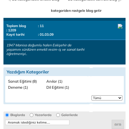
kategoriden rastgele blog getir
Toplam blog
: 11
: 1209
Kayıt tarihi
: 01.03.09
1947 Manisa doğumlu halen Eskişehir de
yaşamını sürdüren emekli resim-iş ve sanat tarihi
öğretmeniyi..
Yazdığım Kategoriler
Sanat Eğitimi (8)
Anılar (1)
Deneme (1)
Dil Eğitimi (1)
Bloglarda
Yazarlarda
Galerilerde