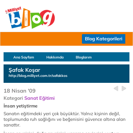
Blog Kategorileri
Ana Sayfam
Hakkımda
Bloglarım
Şafak Koşar
http://blog.milliyet.com.tr/safakkos
18 Nisan '09
Kategori
Sanat Eğitimi
İnsan yetiştirme
Sanatın eğitimdeki yeri çok büyüktür. Yalnız kişinin değil,
toplumunda ruh sağlığını ve beğenisini güvence altına alan
sanattır.