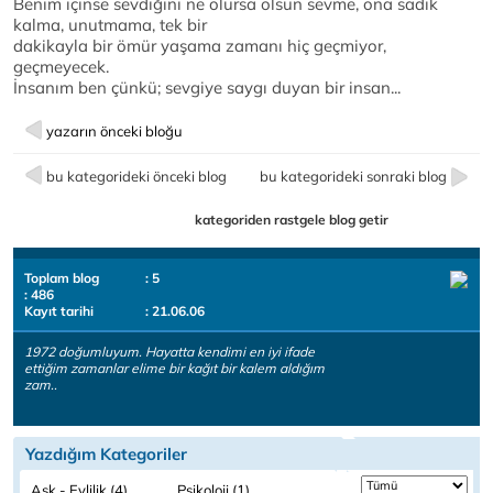
Benim içinse sevdiğini ne olursa olsun sevme, ona sadık
kalma, unutmama, tek bir
dakikayla bir ömür yaşama zamanı hiç geçmiyor,
geçmeyecek.
İnsanım ben çünkü; sevgiye saygı duyan bir insan...
yazarın önceki bloğu
bu kategorideki önceki blog
bu kategorideki sonraki blog
kategoriden rastgele blog getir
Toplam blog
: 5
: 486
Kayıt tarihi
: 21.06.06
1972 doğumluyum. Hayatta kendimi en iyi ifade
ettiğim zamanlar elime bir kağıt bir kalem aldığım
zam..
Yazdığım Kategoriler
Aşk - Evlilik (4)
Psikoloji (1)