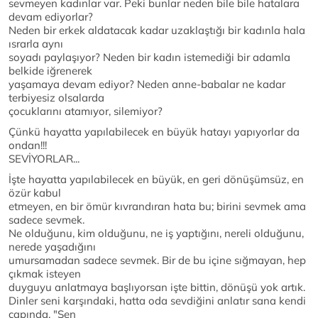
sevmeyen kadınlar var. Peki bunlar neden bile bile hatalara
devam ediyorlar?
Neden bir erkek aldatacak kadar uzaklaştığı bir kadınla hala
ısrarla aynı
soyadı paylaşıyor? Neden bir kadın istemediği bir adamla
belkide iğrenerek
yaşamaya devam ediyor? Neden anne-babalar ne kadar
terbiyesiz olsalarda
çocuklarını atamıyor, silemiyor?
Çünkü hayatta yapılabilecek en büyük hatayı yapıyorlar da
ondan!!!
SEVİYORLAR...
İşte hayatta yapılabilecek en büyük, en geri dönüşümsüz, en
özür kabul
etmeyen, en bir ömür kıvrandıran hata bu; birini sevmek ama
sadece sevmek.
Ne olduğunu, kim olduğunu, ne iş yaptığını, nereli olduğunu,
nerede yaşadığını
umursamadan sadece sevmek. Bir de bu içine sığmayan, hep
çıkmak isteyen
duyguyu anlatmaya başlıyorsan işte bittin, dönüşü yok artık.
Dinler seni karşındaki, hatta oda sevdiğini anlatır sana kendi
çapında, "Sen