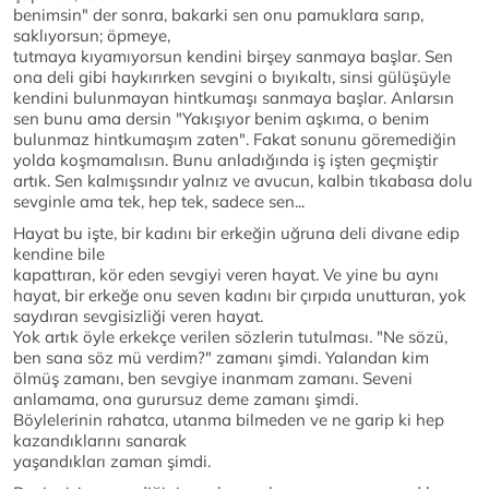
benimsin" der sonra, bakarki sen onu pamuklara sarıp,
saklıyorsun; öpmeye,
tutmaya kıyamıyorsun kendini birşey sanmaya başlar. Sen
ona deli gibi haykırırken sevgini o bıyıkaltı, sinsi gülüşüyle
kendini bulunmayan hintkumaşı sanmaya başlar. Anlarsın
sen bunu ama dersin "Yakışıyor benim aşkıma, o benim
bulunmaz hintkumaşım zaten". Fakat sonunu göremediğin
yolda koşmamalısın. Bunu anladığında iş işten geçmiştir
artık. Sen kalmışsındır yalnız ve avucun, kalbin tıkabasa dolu
sevginle ama tek, hep tek, sadece sen...
Hayat bu işte, bir kadını bir erkeğin uğruna deli divane edip
kendine bile
kapattıran, kör eden sevgiyi veren hayat. Ve yine bu aynı
hayat, bir erkeğe onu seven kadını bir çırpıda unutturan, yok
saydıran sevgisizliği veren hayat.
Yok artık öyle erkekçe verilen sözlerin tutulması. "Ne sözü,
ben sana söz mü verdim?" zamanı şimdi. Yalandan kim
ölmüş zamanı, ben sevgiye inanmam zamanı. Seveni
anlamama, ona gurursuz deme zamanı şimdi.
Böylelerinin rahatca, utanma bilmeden ve ne garip ki hep
kazandıklarını sanarak
yaşandıkları zaman şimdi.