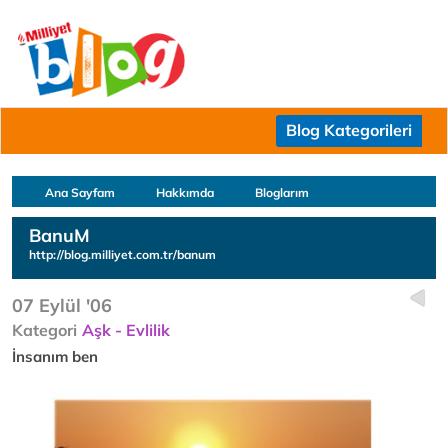
Blog Kategorileri
Ana Sayfam
Hakkımda
Bloglarım
BanuM
http://blog.milliyet.com.tr/banum
07 Eylül '06
Kategori
Aşk - Evlilik
İnsanım ben