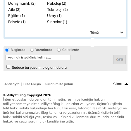
Danışmanlık (2)
Psikoloji (2)
Aile (2)
Teknoloji (2)
Eğitim (1)
Uzay (1)
Felsefe (1)
Sınavlar (1)
Bloglarda
Yazarlarda
Galerilerde
Sadece bu yazarın bloglarında ara
|
|
Yukarı
Anasayfa
Bize Ulaşın
Kullanım Koşulları
© Milliyet Blog Copyright 2026
İnternet baskısında yer alan tüm metin, resim ve içeriğin hakları
milliyet.com.tr'ye aittir. Milliyet Blog kullanıcıları ve üyeleri, üçüncü kişilerin
telif hakkı sahibi bulunduğu her türlü fikri eser, fotoğraf, resim vb. materyal ve
ürünleri kullanamazlar. Blog kullanıcı ve yazarlarının, üçüncü kişilerin telif
hakkı sahibi olduğu yazı, resim vb. ürünleri kullanması durumunda, her türlü
hukuki ve cezai sorumluluk kendilerine aittir.