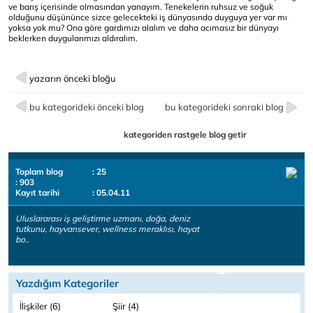
ve barış içerisinde olmasından yanayım. Tenekelerin ruhsuz ve soğuk
olduğunu düşününce sizce gelecekteki iş dünyasında duyguya yer var mı
yoksa yok mu? Ona göre gardımızı alalım ve daha acımasız bir dünyayı
beklerken duygularımızı aldıralım.
yazarın önceki bloğu
bu kategorideki önceki blog
bu kategorideki sonraki blog
kategoriden rastgele blog getir
Toplam blog
: 25
: 903
Kayıt tarihi
: 05.04.11
Uluslararası iş geliştirme uzmanı, doğa, deniz
tutkunu, hayvansever, wellness meraklısı, hayat
bo..
Yazdığım Kategoriler
İlişkiler (6)
Şiir (4)