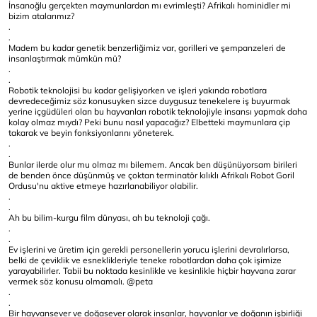
İnsanoğlu gerçekten maymunlardan mı evrimleşti? Afrikalı hominidler mi
bizim atalarımız?
.
.
Madem bu kadar genetik benzerliğimiz var, gorilleri ve şempanzeleri de
insanlaştırmak mümkün mü?
.
.
Robotik teknolojisi bu kadar gelişiyorken ve işleri yakında robotlara
devredeceğimiz söz konusuyken sizce duygusuz tenekelere iş buyurmak
yerine içgüdüleri olan bu hayvanları robotik teknolojiyle insansı yapmak daha
kolay olmaz mıydı? Peki bunu nasıl yapacağız? Elbetteki maymunlara çip
takarak ve beyin fonksiyonlarını yöneterek.
.
.
Bunlar ilerde olur mu olmaz mı bilemem. Ancak ben düşünüyorsam birileri
de benden önce düşünmüş ve çoktan terminatör kılıklı Afrikalı Robot Goril
Ordusu'nu aktive etmeye hazırlanabiliyor olabilir.
.
.
Ah bu bilim-kurgu film dünyası, ah bu teknoloji çağı.
.
.
Ev işlerini ve üretim için gerekli personellerin yorucu işlerini devralırlarsa,
belki de çeviklik ve esneklikleriyle teneke robotlardan daha çok işimize
yarayabilirler. Tabii bu noktada kesinlikle ve kesinlikle hiçbir hayvana zarar
vermek söz konusu olmamalı. @peta
.
.
Bir hayvansever ve doğasever olarak insanlar, hayvanlar ve doğanın işbirliği