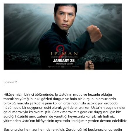
IP man 2
Hikâyemizin birinci bölümünde: Ip Usta’nın mutlu ve huzurlu olduğu
toprakları yüreği buruk, gözleri durgun ve hain bir kurşunun omuzlarda
bıraktığı yarayla şefkatli eşinin kolları arasında hızla uzaklaşan arabada
hüzün dolu bir duygunun esiri olarak geri de bırakırken Usta’nın başına neler
geldi merakıyla kalakalmıştık. Gerek merakımız gerekse duygusallığın bizi
sardığı hüzünlü ama zaferin de yarattığı heyecanla karışık ruh halimizi
yitirmeden Usta’nın hikâyesinin aynı tatla kaldığımız yerden devam edebiliriz.
Başlangıçlar hem zor hem de renklidir. Zordur çünkü başlangıçlar gurbetin