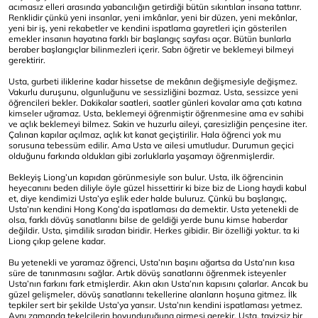
acımasız elleri arasında yabancılığın getirdiği bütün sıkıntıları insana tattırır.
Renklidir çünkü yeni insanlar, yeni imkânlar, yeni bir düzen, yeni mekânlar,
yeni bir iş, yeni rekabetler ve kendini ispatlama gayretleri için gösterilen
emekler insanın hayatına farklı bir başlangıç sayfası açar. Bütün bunlarla
beraber başlangıçlar bilinmezleri içerir. Sabrı öğretir ve beklemeyi bilmeyi
gerektirir.
Usta, gurbeti iliklerine kadar hissetse de mekânın değişmesiyle değişmez.
Vakurlu duruşunu, olgunluğunu ve sessizliğini bozmaz. Usta, sessizce yeni
öğrencileri bekler. Dakikalar saatleri, saatler günleri kovalar ama çatı katına
kimseler uğramaz. Usta, beklemeyi öğrenmiştir öğrenmesine ama ev sahibi
ve açlık beklemeyi bilmez. Sakin ve huzurlu aileyi, çaresizliğin pençesine iter.
Çalınan kapılar açılmaz, açlık kıt kanat geçiştirilir. Hala öğrenci yok mu
sorusuna tebessüm edilir. Ama Usta ve ailesi umutludur. Durumun geçici
olduğunu farkında oldukları gibi zorluklarla yaşamayı öğrenmişlerdir.
Bekleyiş Liong’un kapıdan görünmesiyle son bulur. Usta, ilk öğrencinin
heyecanını beden diliyle öyle güzel hissettirir ki bize biz de Liong haydi kabul
et, diye kendimizi Usta’ya eşlik eder halde buluruz. Çünkü bu başlangıç,
Usta’nın kendini Hong Kong’da ispatlaması da demektir. Usta yetenekli de
olsa, farklı dövüş sanatlarını bilse de geldiği yerde bunu kimse haberdar
değildir. Usta, şimdilik sıradan biridir. Herkes gibidir. Bir özelliği yoktur. ta ki
Liong çıkıp gelene kadar.
Bu yetenekli ve yaramaz öğrenci, Usta’nın başını ağartsa da Usta’nın kısa
süre de tanınmasını sağlar. Artık dövüş sanatlarını öğrenmek isteyenler
Usta’nın farkını fark etmişlerdir. Akın akın Usta’nın kapısını çalarlar. Ancak bu
güzel gelişmeler, dövüş sanatlarını tekellerine alanların hoşuna gitmez. İlk
tepkiler sert bir şekilde Usta’ya yansır. Usta’nın kendini ispatlaması yetmez.
Aynı zamanda tekelcilerin boyunduruğuna girmesi gerekir. Usta, tavizsiz bir