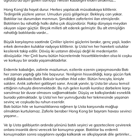
uğratsa da aşırı güven sarhoşu Twister kabalığını elden bırakmaz…
Hong Kong’da hayat durur. Herkes yapılacak müsabakaya kilitlenir.
Tedirginlik yüzlere yansır. Umudun yüzü gölgeleşir. Bekleyiş can yakar.
Batılılar ise durumdan memnun. Şimdiden zaferlerini ilan etmişlerdir.
Batılıların bu rahatlığı halkı daha çok düşündürür. Rakip dünyaya meydan
okuyan süper güçtür. Birçok milleti alt ederek gelmiştir. Bu alt etmişliğin
rahatlığı batılılarda vardır…
Büyük karşılaşma saatinde Çinliler işlerini güçlerini bırakır, genç yaşlı, kadın
erkek demeden kulaklar radyoya kilitlenir. Ip Usta’nın her hareketi soluklar
kesilerek takip edilir. Dövüş iki ustanın dövüşü değil iki medeniyetin
dövüşüdür. Her Çinli bunu bütün hücrelerinde hissettiklerinden olsa ki coşku
ve korkuyu bir arada yaşamaktadırlar.
Erdemle kabalığın, zalimle mazlumun, ezilenle ezenin çarpışmasında Batı
her zaman yaptığı gibi hile başvurur. Yenilginin hissedildiği, karşı gücün fark
edildiği dakikada Batılı Boksör kuralları ihlal eder. Bütün hıncıyla, kiniyle
saldırır. Anlık zaferleri galibiyet sanır. Ancak yanılır, Ip Usta bir ulusu temsil
ettiğinin ruhuyla direnmektedir. Bu ruh gelen kurallı kuralsız darbelere karşı
sarsılmaz bir duvar olmasını sağlamaktadır. Düşüş ve kalkışlardaki esneklik
burada yatmaktadır. Ip Usta’nın her yumruğunda her tekmesinde yaşanan
sevinç ve coşkuda bu ruhun eseridir.
Batı bütün hile ve kurnazlıklarına rağmen Ip Usta karşısında mağlup
olmaktan kurtulamaz. Zaferle beraber Hong Kong bir bayram havası sevinci
yaşanır…
Ve Ip Usta galibiyetin ardında yönünü batılı seyirci ve gazetecilere çevirerek
onlara insanlık dersi verecek bir konuşma yapar. Batılılar bu erdemli
konuşmadan sonra saygılarını ayağa kalkarak ve alkışlayarak dile getirirler…