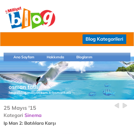
Blog Kategorileri
Ana Sayfam
Hakkımda
Bloglarım
osman tatlı
http://blog.milliyet.com.tr/osmantatli
25 Mayıs '15
Kategori
Sinema
Ip Man 2: Batılılara Karşı