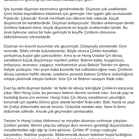
İşte burada düşmanı tanımamız gerekmektedir. Düşman çok uzaklardan
Çinin bütün kaynaklarını tüketmek için gelmiştir. Her işgalci gibi acımasızdır.
Paracıdır. Çıkarcıdır. Kendi menfaati için ülkesini bile satacak, küçük
düşürecek bir karakterdedir. Düşman anlayışsızdır. Sözden anlamayan biridir.
Çinlilere hakaret etme, küçük düşürmek en büyük zevklerinden biridir. Bu
zevk öylesine narsis bir hale gelmiştir ki keyifle Çinlilerin ölmesine-
öldürülmesine izlemektedir.
Düşman en önemli kurumları ele geçirmiştir. Dolaysıyla yönetendir. Emir
verendir. Silahı elinde bulundurandır. Böyle olunca Çinliler kanatları
yontulmuş kuşlar gibi çaresizdirler. Ama Ip ve Hong Ustalar Çin dövüş
sanatlarını küçük düşürmeye niyetleri yoktur. Batının kaba, hoşgörüsüz,
anlayışsız, acımasız, saygısız, merhametsiz yüzü Boksör Twister en iğrenç
haliyle yüzleşiriz. Her şeyin kaba kuvvetle hal edilebileceğine inan, Çinlilerin
dövüş sanatını hafife alarak, ustalarını yenerek batının Çinlilere üstünlüğünü
ortaya çıkarmak isteyen boksör, bize Çin ve Batının savaşını ifade eder.
Evet bu defa düşman batıdır. Ve farklı bir dövüş tekniğiyle Çinlilerin karşısına
çıkar. İlkin Hong Usta, bu pervasız batının dersini vermek ister. Ancak yaşı ve
hastalığı buna izin vermez. Hong Usta, Çin dövüş sanatlarının yüceliğini
korumak için ayakta ölümü göze alarak kendini feda eder. Batı, hasta ve yaşlı
bir Çinliyi öldürmekle ancak övünür. Üstünlük naraları atar. Sanır ki birini
öldürmek zaferdir. Ancak çok geçmeden yanılacaktır.
Twister’in Hong Ustayı öldürmesi ve meydan okuması ezilmeye çalışılan
Çinlileri yaralar. Birinin çıkıp bu vahşiye ders vermesi gerektiği düşünülürken,
meydanlardan ağır ağır Ip Usta görünür. Çinliler IP Ustayı coşkuyla
karşılarken, Batılılar şaşkındır. Beklenmedik durum batılıları hayal kırıklığına