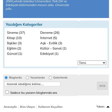
2004 yılında İstanbul Üniversitesi Türk Dili ve
Edebiyatı bölümünden mezun oldu. Üniversite
yılla..
Yazdığım Kategoriler
Sinema (37)
Deneme (26)
Kitap (10)
İnternet (5)
İlişkiler (3)
Aşk - Evlilik (3)
Eğitim (2)
Kültür - Sanat (1)
Güncel (1)
Edebiyat (1)
Bloglarda
Yazarlarda
Galerilerde
Sadece bu yazarın bloglarında ara
|
|
Yukarı
Anasayfa
Bize Ulaşın
Kullanım Koşulları