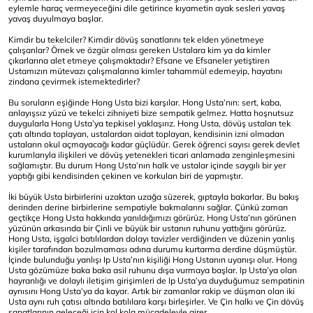
eylemle haraç vermeyeceğini dile getirince kıyametin ayak sesleri yavaş
yavaş duyulmaya başlar.
Kimdir bu tekelciler? Kimdir dövüş sanatlarını tek elden yönetmeye
çalışanlar? Örnek ve özgür olması gereken Ustalara kim ya da kimler
çıkarlarına alet etmeye çalışmaktadır? Efsane ve Efsaneler yetiştiren
Ustamızın mütevazı çalışmalarına kimler tahammül edemeyip, hayatını
zindana çevirmek istemektedirler?
Bu soruların eşiğinde Hong Usta bizi karşılar. Hong Usta’nın: sert, kaba,
anlayışsız yüzü ve tekelci zihniyeti bize sempatik gelmez. Hatta hoşnutsuz
duygularla Hong Usta’ya tepkisel yaklaşırız. Hong Usta, dövüş ustaları tek
çatı altında toplayan, ustalardan aidat toplayan, kendisinin izni olmadan
ustaların okul açmayacağı kadar güçlüdür. Gerek öğrenci sayısı gerek devlet
kurumlarıyla ilişkileri ve dövüş yetenekleri ticari anlamada zenginleşmesini
sağlamıştır. Bu durum Hong Usta’nın halk ve ustalar içinde saygılı bir yer
yaptığı gibi kendisinden çekinen ve korkulan biri de yapmıştır.
İki büyük Usta birbirlerini uzaktan uzağa süzerek, gıptayla bakarlar. Bu bakış
derinden derine birbirlerine sempatiyle bakmalarını sağlar. Çünkü zaman
geçtikçe Hong Usta hakkında yanıldığımızı görürüz. Hong Usta’nın görünen
yüzünün arkasında bir Çinli ve büyük bir ustanın ruhunu yattığını görürüz.
Hong Usta, işgalci batılılardan dolayı tavizler verdiğinden ve düzenin yanlış
kişiler tarafından bozulmaması adına durumu kurtarma derdine düşmüştür.
İçinde bulunduğu yanlışı Ip Usta’nın kişiliği Hong Ustanın uyanışı olur. Hong
Usta gözümüze baka baka asil ruhunu dışa vurmaya başlar. Ip Usta’ya olan
hayranlığı ve dolaylı iletişim girişimleri de Ip Usta’ya duyduğumuz sempatinin
aynısını Hong Usta’ya da kayar. Artık bir zamanlar rakip ve düşman olan iki
Usta aynı ruh çatısı altında batılılara karşı birleşirler. Ve Çin halkı ve Çin dövüş
sanatlarının geleceği için kol kola mücadeleyle girer.