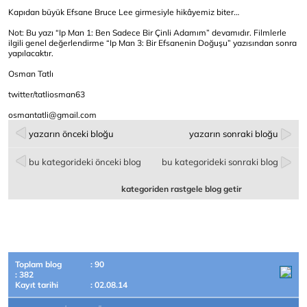
Kapıdan büyük Efsane Bruce Lee girmesiyle hikâyemiz biter…
Not: Bu yazı “Ip Man 1: Ben Sadece Bir Çinli Adamım” devamıdır. Filmlerle
ilgili genel değerlendirme “Ip Man 3: Bir Efsanenin Doğuşu” yazısından sonra
yapılacaktır.
Osman Tatlı
twitter/tatliosman63
osmantatli@gmail.com
yazarın önceki bloğu
yazarın sonraki bloğu
bu kategorideki önceki blog
bu kategorideki sonraki blog
kategoriden rastgele blog getir
Toplam blog
: 90
: 382
Kayıt tarihi
: 02.08.14