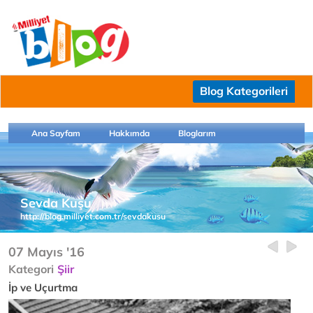
Blog Kategorileri
Ana Sayfam
Hakkımda
Bloglarım
Sevda Kuşu
http://blog.milliyet.com.tr/sevdakusu
07 Mayıs '16
Kategori
Şiir
İp ve Uçurtma