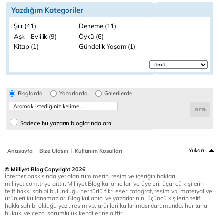
Yazdığım Kategoriler
Şiir (41)
Deneme (11)
Aşk - Evlilik (9)
Öykü (6)
Kitap (1)
Gündelik Yaşam (1)
Bloglarda
Yazarlarda
Galerilerde
Sadece bu yazarın bloglarında ara
|
|
Yukarı
Anasayfa
Bize Ulaşın
Kullanım Koşulları
© Milliyet Blog Copyright 2026
İnternet baskısında yer alan tüm metin, resim ve içeriğin hakları
milliyet.com.tr'ye aittir. Milliyet Blog kullanıcıları ve üyeleri, üçüncü kişilerin
telif hakkı sahibi bulunduğu her türlü fikri eser, fotoğraf, resim vb. materyal ve
ürünleri kullanamazlar. Blog kullanıcı ve yazarlarının, üçüncü kişilerin telif
hakkı sahibi olduğu yazı, resim vb. ürünleri kullanması durumunda, her türlü
hukuki ve cezai sorumluluk kendilerine aittir.