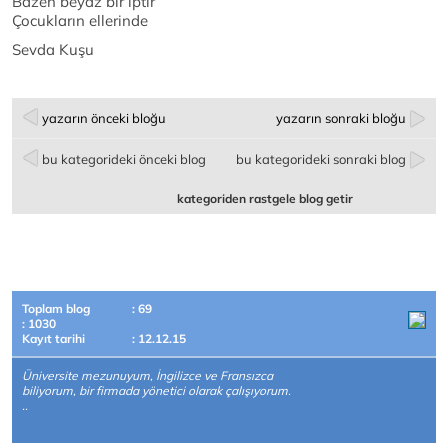
Bazen beyaz bir iptir
Çocukların ellerinde
Sevda Kuşu
yazarın önceki bloğu
yazarın sonraki bloğu
bu kategorideki önceki blog
bu kategorideki sonraki blog
kategoriden rastgele blog getir
Toplam blog
: 69
: 1030
Kayıt tarihi
: 12.12.15
Üniversite mezunuyum, İngilizce ve Fransızca
biliyorum, bir firmada yönetici olarak çalışıyorum.
..