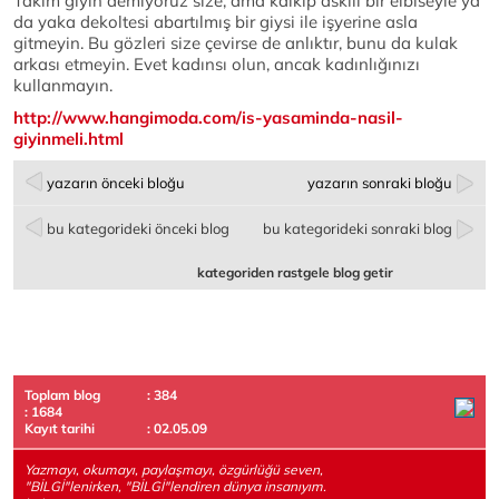
Takım giyin demiyoruz size, ama kalkıp askılı bir elbiseyle ya
da yaka dekoltesi abartılmış bir giysi ile işyerine asla
gitmeyin. Bu gözleri size çevirse de anlıktır, bunu da kulak
arkası etmeyin. Evet kadınsı olun, ancak kadınlığınızı
kullanmayın.
http://www.hangimoda.com/is-yasaminda-nasil-
giyinmeli.html
yazarın önceki bloğu
yazarın sonraki bloğu
bu kategorideki önceki blog
bu kategorideki sonraki blog
kategoriden rastgele blog getir
Toplam blog
: 384
: 1684
Kayıt tarihi
: 02.05.09
Yazmayı, okumayı, paylaşmayı, özgürlüğü seven,
"BİLGİ"lenirken, "BİLGİ"lendiren dünya insanıyım.