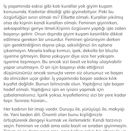
İş yaşamında eskisi gibi katı kurallar yok giyim kuşam
konusunda. Kadınlar dilediği gibi giyinebiliyor. Peki bu
özgürlüğün sınırı olmalı mı? Elbette olmalı. Kurallar yıkılmış
olsa da kişinin kendi kuralları olmalı. Feminen giyinirken,
seksapaliteyi geriye itmeli.Kişinin özgüveni yaptığı işte zaten
başarıyı getirir. Onun dışında giyim kuşam kesinlikle dikkat
edilmesi gereken bir unsurdur. Feminen görüneyim derken
işin gerektirdiğinin dışına çıkıp, seksiliğinizi ön oplana
çıkarmayın. Mesela kalkıp kırmızı, ipek, dekolte bir bluzla
işyerine gitmeyin. Bana yakışıyor diye size her yakışanı
işyerine taşımayın. Bu ancak sizi basit ve kolay ulaşılıabilir
yapar unutmayın. O an için başarıyı elde ettiğinizi
düşünürsünüz ancak sonuçta veren siz olursunuz ve başarı
da elinizden uçar gider. İş yaşamında başarı sadece kılık
kıyafet değildir. Bunun bilincinde olun. Yaptığınız işte başarı
hedef olmalı. Yaptığınız işin en iyisini yapmak için
çabalamalısınız. İçerik yoksa, kıyafetleriniz sizi bir yere kadar
taşır. Sonrası hüsran...
Her kadının bir imajı vardır. Duruşu ile, yürüyüşü ile, makyajı
ile. Yani beden dili. Önemli olan bunu kişiliğinizle
örtüştürerek dengeyi kurmak ve ilerlemektir. Kendi tarzınızı
seçin. Feminen ve ciddi ama asla basit ve sıradan giyinmeyin.