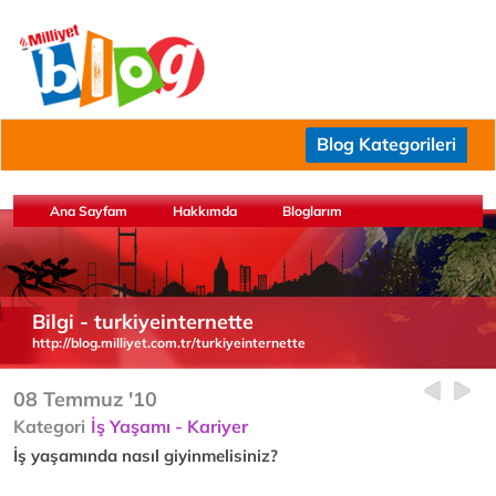
Blog Kategorileri
Ana Sayfam
Hakkımda
Bloglarım
Bilgi - turkiyeinternette
http://blog.milliyet.com.tr/turkiyeinternette
08 Temmuz '10
Kategori
İş Yaşamı - Kariyer
İş yaşamında nasıl giyinmelisiniz?