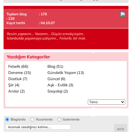
Toplam blog
: 178
: 228
Kayıt tarihi
: 04.10.07
Resim yaparım... Yazarım... Düşün emekçisiyim..
İstanbulda yaşamaya çalışırım... Felsefe; bir mat..
Yazdığım Kategoriler
Felsefe (66)
Blog (51)
Deneme (15)
Gündelik Yaşam (13)
Dostluk (7)
Güncel (6)
Şiir (4)
Aşk - Evlilik (3)
Anılar (2)
Sosyoloji (2)
Bloglarda
Yazarlarda
Galerilerde