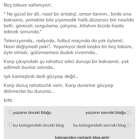
Boş tabure sallanıyor!..
" Ne güzel bir dil.. nasıl bir anlatış!.. aman tanrım... birde ona
baksana.. yemekler bile yiyemedik halâ..düzensiz biri nasılda
belli.. göreceli, sorgulama, çalışma.. Allahım bizide hasta
edecek sonunda."
Televizyonda... radyoda.. futbul maçında da yok öylemi!..
Nasıl değişmedi peki?.. Yaşamıyor dedi başka bir boş tabüre..
öyle olmalı.. gülümsemesi dudak civarında...
Karşı çıkışındaki şu rahatsız edici duruşa bir baksana!.. yok
edilmeli bunlar aslında..
Işık kamaştırdı dedi gözyaşı değil...
Karşı duruş rahatsızlık verir.. Karşı duranlar gözyaşı
dökmezler bu duruma...
bitti.
yazarın önceki bloğu
yazarın sonraki bloğu
bu kategorideki önceki blog
bu kategorideki sonraki blog
kategoriden rastgele blog getir