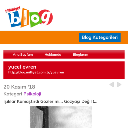
Blog Kategorileri
Ana Sayfam
Hakkımda
Bloglarım
yucel evren
http://blog.milliyet.com.tr/yuevren
20 Kasım '18
Kategori
Psikoloji
Işıklar Kamaştırdı Gözlerimi... Gözyaşı Değil !...