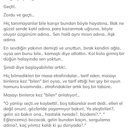
Geçti!..
Zordu ve geçti...
Hiç tanımayanlar bile karışır bundan böyle hayatına.. Bak ne
güzel sende katıl adına, para kazanmak uğruna.. böyle
oluyor üzgünüm adına... Sen halâ aynı mısın adına.. Aşk
adına.
En sevdiğin yakının demişti ve unuttun.. bırak kendini ağla..
oysa sen bunu bile... kamaştı diye atlattın.. Kol kola girmiş bir
düğün halayında sen yoktun..
Şimdi diye başlayabilirler artık!..
Hiç bilmedikleri bir masa etrafındalar... tarif eden, masayı
binlerce kez "bilen" biri oysa.. ve tarif ettiği her şey bir oyun
hamuru kıvamında... etrafındakiler artık boş bir tabüre..
Masayı binlerce kez "bilen" anlatıyor!...
"O yanlışı seçti..ve kaybetti!.. boş tabürelar evet dedi.. elleri el
değil onun!.. gözleride yaşarmıyor bakın!.. Ya eleştirileri?..
gelin siz bakın ona... hastalık nerede?.. bizdemi?..". "
Eğlencemizi bozacak, gelin bundan kaçın.. sorgulama
adına?.. kaç yılımız kaldı ki şu dünyada?.."