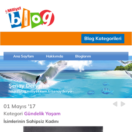
Blog Kategorileri
Ana Sayfam
Hakkımda
Bloglarım
Şenay Derya
http://blog.milliyet.com.tr/senayderya
01 Mayıs '17
Kategori
Gündelik Yaşam
İsimlerinin Sahipsiz Kadını