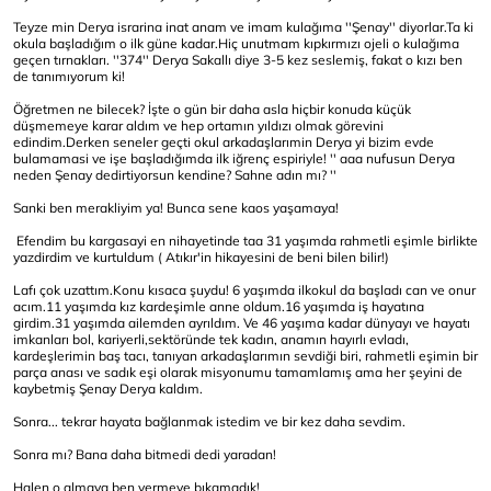
Teyze min Derya israrina inat anam ve imam kulağıma ''Şenay'' diyorlar.Ta ki
okula başladığım o ilk güne kadar.Hiç unutmam kıpkırmızı ojeli o kulağıma
geçen tırnakları. ''374'' Derya Sakallı diye 3-5 kez seslemiş, fakat o kızı ben
de tanımıyorum ki!
Öğretmen ne bilecek? İşte o gün bir daha asla hiçbir konuda küçük
düşmemeye karar aldım ve hep ortamın yıldızı olmak görevini
edindim.Derken seneler geçti okul arkadaşlarımin Derya yi bizim evde
bulamamasi ve işe başladığımda ilk iğrenç espiriyle! '' aaa nufusun Derya
neden Şenay dedirtiyorsun kendine? Sahne adın mı? ''
Sanki ben merakliyim ya! Bunca sene kaos yaşamaya!
Efendim bu kargasayi en nihayetinde taa 31 yaşımda rahmetli eşimle birlikte
yazdirdim ve kurtuldum ( Atıkır'in hikayesini de beni bilen bilir!)
Lafı çok uzattım.Konu kısaca şuydu! 6 yaşımda ilkokul da başladı can ve onur
acım.11 yaşımda kız kardeşimle anne oldum.16 yaşımda iş hayatına
girdim.31 yaşımda ailemden ayrıldım. Ve 46 yaşıma kadar dünyayı ve hayatı
imkanları bol, kariyerli,sektöründe tek kadın, anamın hayırlı evladı,
kardeşlerimin baş tacı, tanıyan arkadaşlarımın sevdiği biri, rahmetli eşimin bir
parça anası ve sadık eşi olarak misyonumu tamamlamış ama her şeyini de
kaybetmiş Şenay Derya kaldım.
Sonra... tekrar hayata bağlanmak istedim ve bir kez daha sevdim.
Sonra mı? Bana daha bitmedi dedi yaradan!
Halen o almaya ben vermeye bıkamadık!