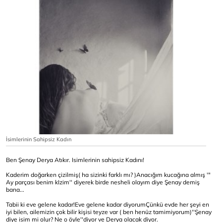
İsimlerinin Sahipsiz Kadın
Ben Şenay Derya Atıkır. Isimlerinin sahipsiz Kadını!
Kaderim doğarken çizilmiş( ha sizinki farklı mı? )Anacığım kucağına almış '"
Ay parçası benim kIzim'' diyerek birde nesheli olayım diye Şenay demiş
bana...
Tabii ki eve gelene kadar!Eve gelene kadar diyorumÇünkü evde her şeyi en
iyi bilen, ailemizin çok bilir kişisi teyze var ( ben henüz tamimiyorum)''Şenay
diye isim mi olur? Ne o öyle''diyor ve Derya olacak diyor.