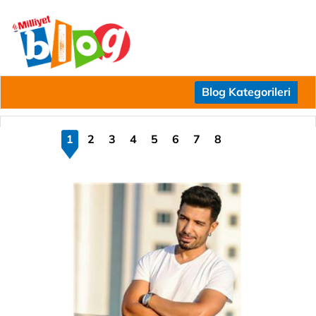
Blog Kategorileri
1
2
3
4
5
6
7
8