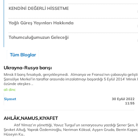
KENDİNİ DEĞERLİ HİSSETME
Yağlı Güreş Yayınları Hakkında
Tohumculuğumuzun Geleceği
Tüm Bloglar
Ukrayna-Rusya barışı
Minsk II barış fırsatıydı, gerçekleşmedi. Almanya ve Fransa’nın çabasıyla geliştir
Şansölye Merkel’in taraflar arasında imzalatmayı başardığı 5 Eylül 2014’ Minsk 
özünde ateşkes ..
ali dinc
Siyaset
30 Eylül 2022
11:55
AHLÂK,NAMUS,KIYAFET
Atıf Yılmaz’ın yönettiği, Yavuz Turgul’un senaryosunu yazdığı Şener Şen, İ
Şevket Altuğ, Yaprak Özdemiroğlu, Neriman Köksal, Ayşen Gruda, Berrin Koper,
Hüseyin Ku..