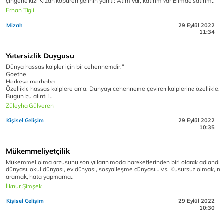
çingene kızı Kızan köpüren gelinin yanıtı: Atım var, katırım var Elimde satırım..
Erhan Tigli
Mizah
29 Eylül 2022
11:34
Yetersizlik Duygusu
Dünya hassas kalpler için bir cehennemdir."
Goethe
Herkese merhaba,
Özellikle hassas kalplere ama. Dünyayı cehenneme çeviren kalplerine özellikle.
Bugün bu alıntı i..
Züleyha Gülveren
Kişisel Gelişim
29 Eylül 2022
10:35
Mükemmeliyetçilik
Mükemmel olma arzusunu son yılların moda hareketlerinden biri olarak adlandırab
dünyası, okul dünyası, ev dünyası, sosyalleşme dünyası… v.s. Kusursuz olmak
aramak, hata yapmama..
İlknur Şimşek
Kişisel Gelişim
29 Eylül 2022
10:30