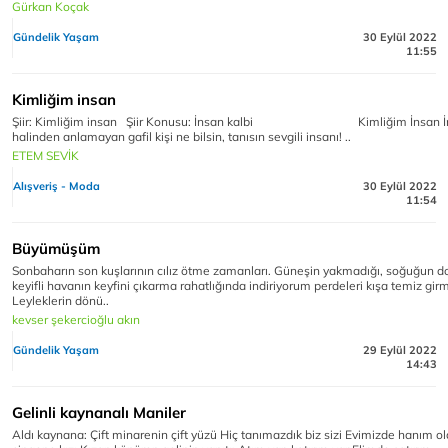
Gürkan Koçak
Gündelik Yaşam
30 Eylül 2022
11:55
Kimliğim insan
Şiir: Kimliğim insan Şiir Konusu: İnsan kalbi Kimliğim İnsan İ
halinden anlamayan gafil kişi ne bilsin, tanısın sevgili insanı! ..
ETEM SEVİK
Alışveriş - Moda
30 Eylül 2022
11:54
Büyümüşüm
Sonbaharın son kuşlarının cılız ötme zamanları. Güneşin yakmadığı, soğuğun 
keyifli havanın keyfini çıkarma rahatlığında indiriyorum perdeleri kışa temiz gir
Leyleklerin dönü..
kevser şekercioğlu akın
Gündelik Yaşam
29 Eylül 2022
14:43
Gelinli kaynanalı Maniler
Aldı kaynana: Çift minarenin çift yüzü Hiç tanımazdık biz sizi Evimizde hanım o