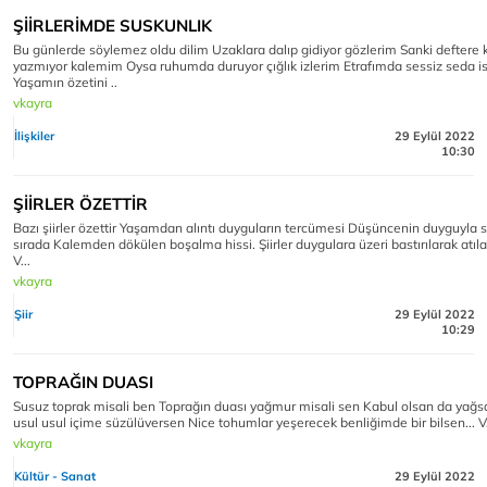
ŞİİRLERİMDE SUSKUNLIK
Bu günlerde söylemez oldu dilim Uzaklara dalıp gidiyor gözlerim Sanki deftere
yazmıyor kalemim Oysa ruhumda duruyor çığlık izlerim Etrafımda sessiz seda i
Yaşamın özetini ..
vkayra
İlişkiler
29 Eylül 2022
10:30
ŞİİRLER ÖZETTİR
Bazı şiirler özettir Yaşamdan alıntı duyguların tercümesi Düşüncenin duyguyla s
sırada Kalemden dökülen boşalma hissi. Şiirler duygulara üzeri bastırılarak atıl
V...
vkayra
Şiir
29 Eylül 2022
10:29
TOPRAĞIN DUASI
Susuz toprak misali ben Toprağın duası yağmur misali sen Kabul olsan da yağs
usul usul içime süzülüversen Nice tohumlar yeşerecek benliğimde bir bilsen... V
vkayra
Kültür - Sanat
29 Eylül 2022