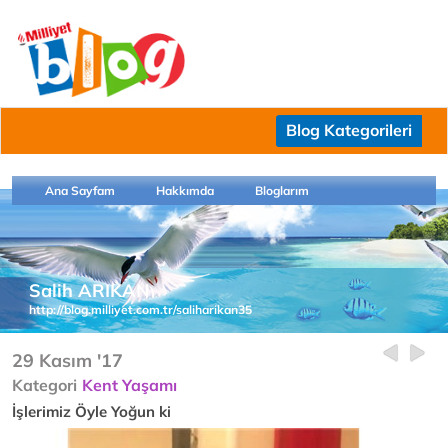
Blog Kategorileri
Ana Sayfam
Hakkımda
Bloglarım
Salih ARIKAN
http://blog.milliyet.com.tr/saliharikan35
29 Kasım '17
Kategori
Kent Yaşamı
İşlerimiz Öyle Yoğun ki