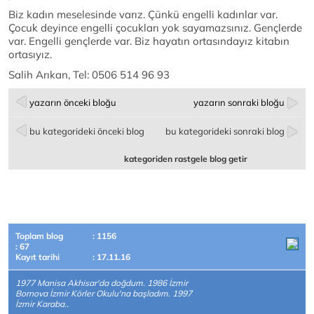
Biz kadın meselesinde varız. Çünkü engelli kadınlar var.
Çocuk deyince engelli çocukları yok sayamazsınız. Gençlerde
var. Engelli gençlerde var. Biz hayatın ortasındayız kitabın
ortasıyız.
Salih Arıkan, Tel: 0506 514 96 93
yazarın önceki bloğu
yazarın sonraki bloğu
bu kategorideki önceki blog
bu kategorideki sonraki blog
kategoriden rastgele blog getir
Toplam blog
: 1156
: 67
Kayıt tarihi
: 17.11.16
1977 Manisa Akhisar'da doğdum. 1986 İzmir
Bornova İzmir Körler Okulu'na başladım. 1997
İzmir Karaba..