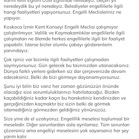
varmı Milli Eğitim Özel Eğitimde neredeyiz. Geçen yıl
neredeydik bu yıl neredeyiz. Belediyeler engellilerle ilgili
hangi faaliyetleri yapıyorsunuz. Engelli Meclisleriniz ne
yapıyor.
Koskoca İzmir Kent Konseyi Engelli Meclisi çalışmıyor
çalıştırılmıyor. Valilik ve Kaymakamlıklar engellilerle ilgili
çalışmaları ne âlemde herkes engellilerle ilgili bir faaliyet
yapabilir. İsterse bizler olumlu çabayı gösterenlerin
yanındayız.
Çok işiniz var bizimle ilgili faaliyetleri çalışmadan
saymıyorsunuz. Gün gelecek bu tavrınızdan utanacaksınız.
Dünya farklı yerlere giderken siz dar çerçevenizde devam
edeceksiniz. Belki de bizi görmeye dayanamıyorsunuz.
Şunu iyi bilin biz varız her zaman gözünüzün önünde
olacağız size sorumluluklarınızı hatırlatacağız. Bizden
kaçabildiğiniz kadar kaçın bu hareketiniz kendinizden ve
gerçeğinizden kaçmaktır biz sizin belki de görmek
istemediğiniz görmezden geldiğiniz yönünüzüz.
Size yine de el uzatıyoruz. Engelillik meselesi toplumsal bir
meseledir. Diğer sorunlardan asla ayrılamaz. Tüm sorunları
çözersiniz ama engelliyi meselesini yok sayarsanız her şey
yarım kalır.