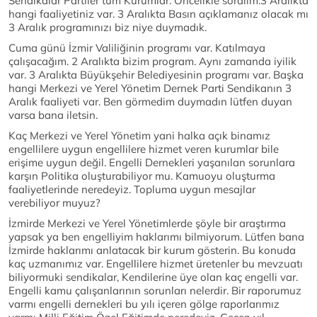
Sendikalar Partiler tüm Kurumlar. Öncelikle soralım.3 Aralıkta
hangi faaliyetiniz var. 3 Aralıkta Basın açıklamanız olacak mı
3 Aralık programınızı biz niye duymadık.
Cuma günü İzmir Valiliğinin programı var. Katılmaya
çalışacağım. 2 Aralıkta bizim program. Aynı zamanda iyilik
var. 3 Aralıkta Büyükşehir Belediyesinin programı var. Başka
hangi Merkezi ve Yerel Yönetim Dernek Parti Sendikanın 3
Aralık faaliyeti var. Ben görmedim duymadın lütfen duyan
varsa bana iletsin.
Kaç Merkezi ve Yerel Yönetim yani halka açık binamız
engellilere uygun engellilere hizmet veren kurumlar bile
erişime uygun değil. Engelli Dernekleri yaşanılan sorunlara
karşın Politika oluşturabiliyor mu. Kamuoyu oluşturma
faaliyetlerinde neredeyiz. Topluma uygun mesajlar
verebiliyor muyuz?
İzmirde Merkezi ve Yerel Yönetimlerde şöyle bir araştırma
yapsak ya ben engelliyim haklarımı bilmiyorum. Lütfen bana
İzmirde haklarımı anlatacak bir kurum gösterin. Bu konuda
kaç uzmanımız var. Engellilere hizmet üretenler bu mevzuatı
biliyormuki sendikalar, Kendilerine üye olan kaç engelli var.
Engelli kamu çalışanlarının sorunları nelerdir. Bir raporumuz
varmı engelli dernekleri bu yılı içeren gölge raporlarımız