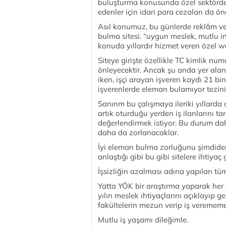
buluşturma konusunda özel sektörde 
edenler için idari para cezaları da 
Asıl konumuz, bu günlerde reklâm ve
bulma sitesi. “uygun meslek, mutlu i
konuda yıllardır hizmet veren özel web
Siteye girişte özellikle TC kimlik nu
önleyecektir. Ancak şu anda yer alan 
iken, işçi arayan işveren kaydı 21 bi
işverenlerde eleman bulamıyor tezini 
Sanırım bu çalışmaya ileriki yıllarda
artık oturduğu yerden iş ilanlarını ta
değerlendirmek istiyor. Bu durum da
daha da zorlanacaklar.
İyi eleman bulma zorluğunu şimdiden
anlaştığı gibi bu gibi sitelere ihtiyaç 
İşsizliğin azalması adına yapılan tüm
Yatta YÖK bir araştırma yaparak her y
yılın meslek ihtiyaçlarını açıklayıp 
fakültelerin mezun verip iş verememes
Mutlu iş yaşamı dileğimle.