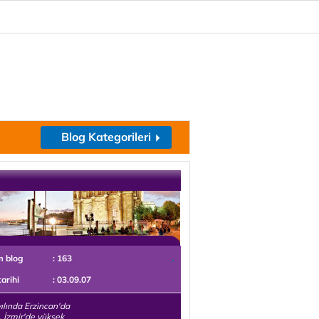
Blog Kategorileri
m blog
: 163
tarihi
: 03.09.07
ılında Erzincan'da
 İzmir'de yüksek