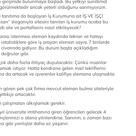
girişimde bulunmaya başladı. Bu yetkiyi suiistimal
öngörülmektedir ancak yeterli olduğunu sanmıyorum.
 tanıtıma da başlayan İş Kurumuna ait İŞ VE İŞÇİ
nsan” sloganıyla sitesini tanıtan İş kurumu acaba bu
 site ve portallarını nasıl etkileyecek?
marası istenmesi eleman kaydında tekrarı ve hatayı
istatistiklere göre iş arayan eleman sayısı 7 binlerde
n civarında gidiyor. Bu durum başta açıkladığım
doğrular gibi.
 çok daha fazla ihtiyaç duyulacaktır. Çünkü insanlar
ramak istiyor. Hatta kendisine gelen mail tekliflerini
ha da artacak ve işverenler kalifiye elemana ulaşmakta
 gören pek çok firma mevcut eleman bulma siteleriyle
gittikçe artacaktır.
 çalışmaları alkışlamak gerekir.
ıl üniversite imtihanına giren öğrencileri gelecek 4
gençlerimizi o alana yönlendirse. Sanırım, o zaman bazı
i gibi yanlışlar daha az yaşanır.