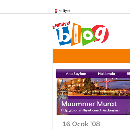
Milliyet
Ana Sayfam
Hakkımda
B
Muammer Murat
http://blog.milliyet.com.tr/isdunyasi
16 Ocak '08