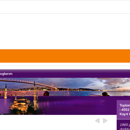
loglarım
Topla
: 4552
Kayıt 
1965 y
doğdu,