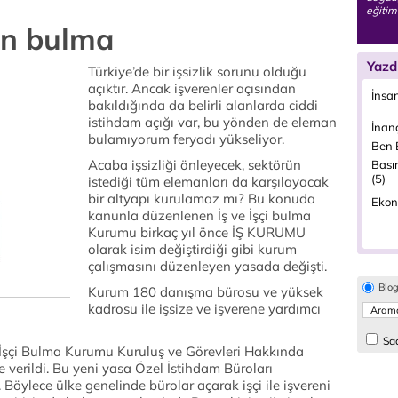
eğitim
man bulma
Yazd
Türkiye’de bir işsizlik sorunu olduğu
açıktır. Ancak işverenler açısından
İnsa
bakıldığında da belirli alanlarda ciddi
istihdam açığı var, bu yönden de eleman
İnanç
bulamıyorum feryadı yükseliyor.
Ben B
Acaba işsizliği önleyecek, sektörün
Bası
(5)
istediği tüm elemanları da karşılayacak
bir altyapı kurulamaz mı? Bu konuda
Ekon
kanunla düzenlenen İş ve İşçi bulma
Kurumu birkaç yıl önce İŞ KURUMU
olarak isim değiştirdiği gibi kurum
çalışmasını düzenleyen yasada değişti.
Blo
Kurum 180 danışma bürosu ve yüksek
kadrosu ile işsize ve işverene yardımcı
Sad
ve İşçi Bulma Kurumu Kuruluş ve Görevleri Hakkında
e verildi. Bu yeni yasa Özel İstihdam Büroları
öylece ülke genelinde bürolar açarak işçi ile işvereni