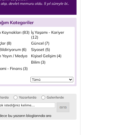
 alıp, devlet memuru oldu. 5 yıl süreyle bi..
ığım Kategoriler
n Kaynakları (83)
İş Yaşamı - Kariyer
(12)
lar (8)
Güncel (7)
ildiriyorum (6)
Siyaset (5)
n Yayın / Medya
Kişisel Gelişim (4)
Bilim (3)
omi - Finans (3)
glarda
Yazarlarda
Galerilerde
ece bu yazarın bloglarında ara