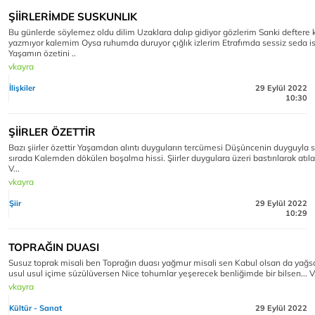
ŞİİRLERİMDE SUSKUNLIK
Bu günlerde söylemez oldu dilim Uzaklara dalıp gidiyor gözlerim Sanki deftere
yazmıyor kalemim Oysa ruhumda duruyor çığlık izlerim Etrafımda sessiz seda i
Yaşamın özetini ..
vkayra
İlişkiler
29 Eylül 2022
10:30
ŞİİRLER ÖZETTİR
Bazı şiirler özettir Yaşamdan alıntı duyguların tercümesi Düşüncenin duyguyla s
sırada Kalemden dökülen boşalma hissi. Şiirler duygulara üzeri bastırılarak atıl
V...
vkayra
Şiir
29 Eylül 2022
10:29
TOPRAĞIN DUASI
Susuz toprak misali ben Toprağın duası yağmur misali sen Kabul olsan da yağs
usul usul içime süzülüversen Nice tohumlar yeşerecek benliğimde bir bilsen... V
vkayra
Kültür - Sanat
29 Eylül 2022