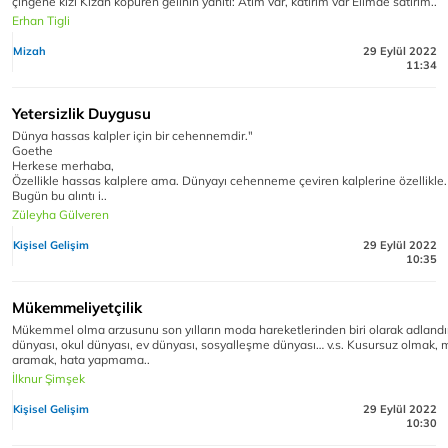
çingene kızı Kızan köpüren gelinin yanıtı: Atım var, katırım var Elimde satırım..
Erhan Tigli
Mizah
29 Eylül 2022
11:34
Yetersizlik Duygusu
Dünya hassas kalpler için bir cehennemdir."
Goethe
Herkese merhaba,
Özellikle hassas kalplere ama. Dünyayı cehenneme çeviren kalplerine özellikle.
Bugün bu alıntı i..
Züleyha Gülveren
Kişisel Gelişim
29 Eylül 2022
10:35
Mükemmeliyetçilik
Mükemmel olma arzusunu son yılların moda hareketlerinden biri olarak adlandırab
dünyası, okul dünyası, ev dünyası, sosyalleşme dünyası… v.s. Kusursuz olmak
aramak, hata yapmama..
İlknur Şimşek
Kişisel Gelişim
29 Eylül 2022
10:30