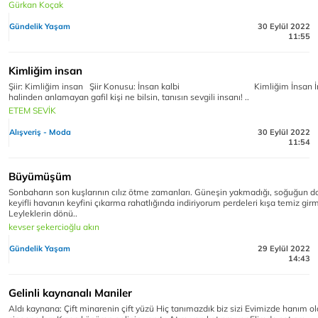
Gürkan Koçak
Gündelik Yaşam
30 Eylül 2022
11:55
Kimliğim insan
Şiir: Kimliğim insan Şiir Konusu: İnsan kalbi Kimliğim İnsan İ
halinden anlamayan gafil kişi ne bilsin, tanısın sevgili insanı! ..
ETEM SEVİK
Alışveriş - Moda
30 Eylül 2022
11:54
Büyümüşüm
Sonbaharın son kuşlarının cılız ötme zamanları. Güneşin yakmadığı, soğuğun 
keyifli havanın keyfini çıkarma rahatlığında indiriyorum perdeleri kışa temiz gir
Leyleklerin dönü..
kevser şekercioğlu akın
Gündelik Yaşam
29 Eylül 2022
14:43
Gelinli kaynanalı Maniler
Aldı kaynana: Çift minarenin çift yüzü Hiç tanımazdık biz sizi Evimizde hanım o