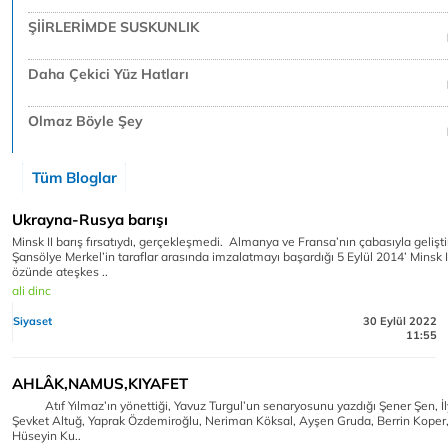
ŞİİRLERİMDE SUSKUNLIK
Daha Çekici Yüz Hatları
Olmaz Böyle Şey
Tüm Bloglar
Ukrayna-Rusya barışı
Minsk II barış fırsatıydı, gerçekleşmedi. Almanya ve Fransa’nın çabasıyla geliştir
Şansölye Merkel’in taraflar arasında imzalatmayı başardığı 5 Eylül 2014’ Minsk 
özünde ateşkes ..
ali dinc
Siyaset
30 Eylül 2022
11:55
AHLÂK,NAMUS,KIYAFET
Atıf Yılmaz’ın yönettiği, Yavuz Turgul’un senaryosunu yazdığı Şener Şen, İ
Şevket Altuğ, Yaprak Özdemiroğlu, Neriman Köksal, Ayşen Gruda, Berrin Koper,
Hüseyin Ku..