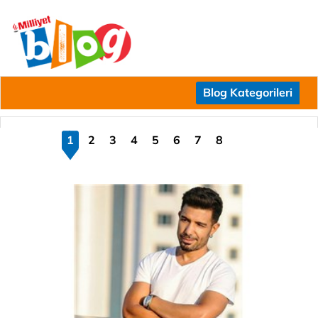
Blog Kategorileri
1
2
3
4
5
6
7
8