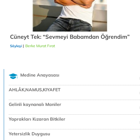
Cüneyt Tek: “Sevmeyi Babamdan Öğrendim”
|
Berke Murat Fırat
22/12/2018
Söyleşi
Medine Anayasası
AHLÂK,NAMUS,KIYAFET
Gelinli kaynanalı Maniler
Yaprakları Kızaran Bitkiler
Yetersizlik Duygusu