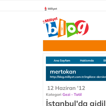
Milliyet
Ana Sayfam
Hakkımda
B
mertokan
http://blog.milliyet.com.tr/ingilizce-dersler
12 Haziran '12
Kategori
Gezi - Tatil
İstanbul'da gidil