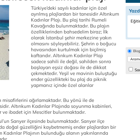
Türkiye’deki sayılı kadınlar için özel
Yazd
ayrılmış plajlardan bir tanesidir Altınkum
Kadınlar Plajı. Bu plaj tarihi Rumeli
Eğiti
Kavağında bulunmaktadır. Bu plajın
özelliklerinden bahsedelim biraz; İlk
olarak İstanbul şehir merkezine yakın
olmasını söyleyebiliriz. Şehrin o boğucu
havasından kurtulmak için biçilmiş
Blo
kaftandır. Altınkum Kadınlar Plajı
sadece sahili ile değil, sahilden sonra
başlayan eşsiz doğası ile de dikkat
Sad
çekmektedir. Yeşil ve mavinin buluştuğu
ender güzellikteki bu plaj da piknik
yapmanız içinde özel alanlar
 misafirlerini ağırlamaktadır. Bu yönü ile de
nesidir. Altınkum Kadınlar Plajında soyunma kabinleri,
ler ve ibadet için Mescitler bulunmaktadır.
’un Sarıyer ilçesinde bulunmaktadır. Sarıyer ilçe
da doğal güzelliğini kaybetmemiş ender plajlardan bir
ım Kadınlar Plajının bulunduğu alanın yakınlarında
dır.