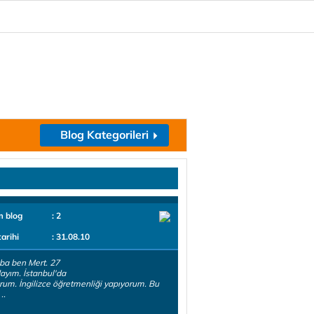
Blog Kategorileri
m blog
: 2
tarihi
: 31.08.10
ba ben Mert. 27
ayım. İstanbul'da
rum. İngilizce öğretmenliği yapıyorum. Bu
..