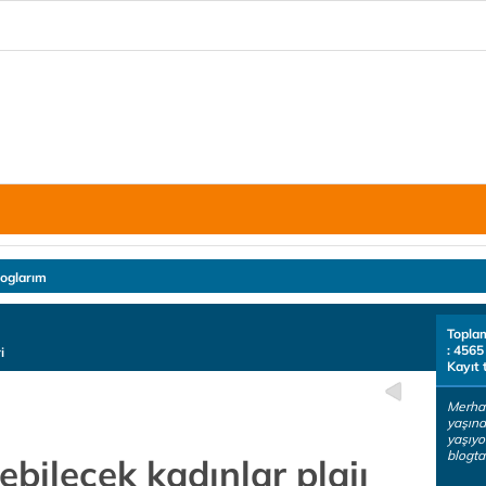
loglarım
Topla
: 4565
i
Kayıt 
Merha
yaşınd
yaşıyo
blogta 
ebilecek kadınlar plajı