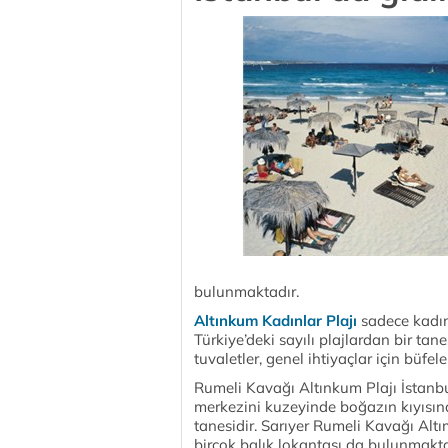
bulunmaktadır.
Altınkum Kadınlar Plajı
sadece kadın
Türkiye’deki sayılı plajlardan bir ta
tuvaletler, genel ihtiyaçlar için büfe
Rumeli Kavağı Altınkum Plajı İstanbul
merkezini kuzeyinde boğazın kıyısın
tanesidir. Sarıyer Rumeli Kavağı Alt
birçok balık lokantası da bulunmakta