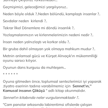
Geçmişimizi, geleceğimizi yargılıyoruz..
Neden böyle olduk ?..Neden bölündü, kamplaştı insanlar ?..
Sevdalar neden kirlendi ?..
Tekrar İlkel Dönemlere mi döndü insanlık ?..
Yozlaşmalarımızın ve kirlenmelerimizin nedeni nedir ?..
İnsan neden yalnızlaştı ve korkar oldu ?..
Bir gruba dahil olmayan yok olmaya mahkum mudur ?..
Metnin anlamsal gücü ve Kürşat Alnıaçık'ın mükemmlliği
oyunu sarsıcı kılıyor.
Oyunun dans kurgusu da muhteşem...
* * * * * *
Oyuna gitmeden önce, toplumsal sentezlerimizi iyi yaparak
,tiyatro eserinin tadına varabilmemiz için
Sennet'ın,''
Kamusal insanın Çöküşü
'' adlı kitap okunmalıdır.
Sennet'ın kitabında neler vurgulanmaktadır ?..
''Cam panolar arkasında labirentimsi ofislerde çalışan