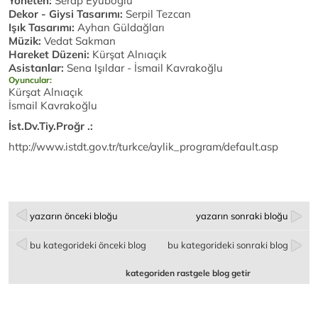
Yöneten:
Serap Eyüboğlu
Dekor - Giysi Tasarımı:
Serpil Tezcan
Işık Tasarımı:
Ayhan Güldağları
Müzik:
Vedat Sakman
Hareket Düzeni:
Kürşat Alnıaçık
Asistanlar:
Sena Işıldar - İsmail Kavrakoğlu
Oyuncular:
Kürşat Alnıaçık
İsmail Kavrakoğlu
İst.Dv.Tiy.Proğr .:
http://www.istdt.gov.tr/turkce/aylik_program/default.asp
yazarın önceki bloğu
yazarın sonraki bloğu
bu kategorideki önceki blog
bu kategorideki sonraki blog
kategoriden rastgele blog getir