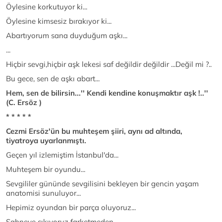
Öylesine korkutuyor ki...
Öylesine kimsesiz bırakıyor ki...
Abartıyorum sana duyduğum aşkı...
...
Hiçbir sevgi,hiçbir aşk lekesi saf değildir değildir ...Değil mi ?..
Bu gece, sen de aşkı abart...
Hem, sen de bilirsin...'' Kendi kendine konuşmaktır aşk !..''
(C. Ersöz )
* * * * *
Cezmi Ersöz'ün bu muhteşem şiiri, aynı ad altında,
tiyatroya uyarlanmıştı.
Geçen yıl izlemiştim İstanbul'da...
Muhteşem bir oyundu...
Sevgililer gününde sevgilisini bekleyen bir gencin yaşam
anatomisi sunuluyor...
Hepimiz oyundan bir parça oluyoruz...
Sahneye çıkıyoruz farketmeden...