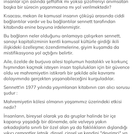
insanlar için aslında şeffaflık mı yoksa şizofreniyi anımsatan
başka bir sürecin yaşanmasına mı yol verilmektedir?
Kısacası, mekan ile kamusal insanın çöküşü arasında ciddi
bağlantılar vardır ve bu bağlantılar sennett tarafından
kitabında enine boyuna irdelenmiştir.
Bu bağların neler olduğunu anlamaya çalışırken sennett,
sanayi kapitalizminin kentli kamusal kültürle girdiği ikili
ilişkideki özelleşme; özendirmelerine, giyim kuşamda da
mistifikasyona yol açtığını belirtir.
Aile, özelde de burjuva ailesi toplumun hastalıklı ve korkunç
hışmından kaçmak isteyen insan toplulukları için bir güvence
oldu ve mahremiyetin istikrarlı bir şekilde aile kavramı
dolayımında gerçekten yaşanabileceğini kurguladılar.
Sennett'ın 1977 yılında yayımlanan kitabının can alıcı sorusu
şudur :
Mahremiyetin kölesi olmanın yaşamımız üzerindeki etkisi
nedir?
İnsanların, bireysel olarak ya da gruplar halinde bir içe
kapanışı yaşadığı bir dönemde, aile ve/veya yakın
arkadaşlarla sınırlı bir özel alan ya da faklılıkların dışlandığı
yıkıcı cemaatler (etnik, dinsel, cinsel ve kendini "devrimci" ya