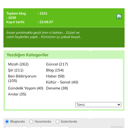
Toplam blog
: 1521
: 1639
Kayıt tarihi
: 23.06.07
İnsan yontmakla geçti ömr-ü baharı... Güzel ve
canlı heykeller yaptı... Kimisinin içi çabuk boşal..
Yazdığım Kategoriler
Mizah (262)
Güncel (217)
Şiir (211)
Blog (154)
Ben Bildiriyorum
Haber (58)
(105)
Kültür - Sanat (40)
Gündelik Yaşam (40)
Deneme (38)
Anılar (35)
Bloglarda
Yazarlarda
Galerilerde