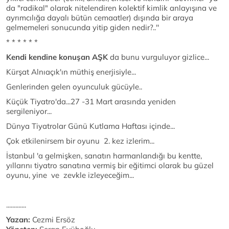
da "radikal" olarak nitelendiren kolektif kimlik anlayışına ve
ayrımcılığa dayalı bütün cemaatler) dışında bir araya
gelmemeleri sonucunda yitip giden nedir?..''
* * * * * *
Kendi kendine konuşan AŞK
da bunu vurguluyor gizlice...
Kürşat Alnıaçık'ın müthiş enerjisiyle...
Genlerinden gelen oyunculuk gücüyle..
Küçük Tiyatro'da...27 -31 Mart arasında yeniden
sergileniyor...
Dünya Tiyatrolar Günü Kutlama Haftası içinde...
Çok etkilenirsem bir oyunu 2. kez izlerim...
İstanbul 'a gelmişken, sanatın harmanlandığı bu kentte,
yıllarını tiyatro sanatına vermiş bir eğitimci olarak bu güzel
oyunu, yine ve zevkle izleyeceğim...
.............
Yazan:
Cezmi Ersöz