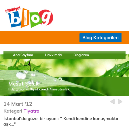
Blog Kategorileri
Ana Sayfam
Hakkımda
Bloglarım
Mesut Selek
http://blog.milliyet.com.tr/mesutselek
14 Mart '12
Kategori
Tiyatro
İstanbul'da güzel bir oyun : '' Kendi kendine konuşmaktır
aşk...''