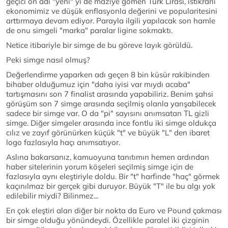
geçici ön adı "yeni" yi de maziye gömen Türk Lirası, istikrarlı
ekonomimiz ve düşük enflasyonla değerini ve popularitesini
arttırmaya devam ediyor. Parayla ilgili yapılacak son hamle
de onu simgeli "marka" paralar ligine sokmaktı.
Netice itibariyle bir simge de bu göreve layık görüldü.
Peki simge nasıl olmuş?
Değerlendirme yaparken adı geçen 8 bin küsür rakibinden
bihaber olduğumuz için "daha iyisi var mıydı acaba"
tartışmasını son 7 finalist arasında yapabiliriz. Benim şahsi
görüşüm son 7 simge arasında seçilmiş olanla yarışabilecek
sadece bir simge var. O da "pi" sayısını anımsatan TL gizli
simge. Diğer simgeler arasında ince fontlu iki simge oldukça
cılız ve zayıf görünürken küçük "t" ve büyük "L" den ibaret
logo fazlasıyla haçı anımsatıyor.
Aslına bakarsanız, kamuoyuna tanıtımın hemen ardından
haber sitelerinin yorum köşeleri seçilmiş simge için de
fazlasıyla aynı eleştiriyle doldu. Bir "t" harfinde "haç" görmek
kaçınılmaz bir gerçek gibi duruyor. Büyük "T" ile bu algı yok
edilebilir miydi? Bilinmez...
En çok eleştiri alan diğer bir nokta da Euro ve Pound çakması
bir simge olduğu yönündeydi. Özellikle paralel iki çizginin