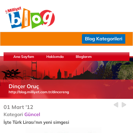
Blog Kategorileri
Ana Sayfam
Hakkımda
Bloglarım
Dinçer Oruç
http://blog.milliyet.com.tr/dincereng
01 Mart '12
Kategori
Güncel
İşte Türk Lirası'nın yeni simgesi