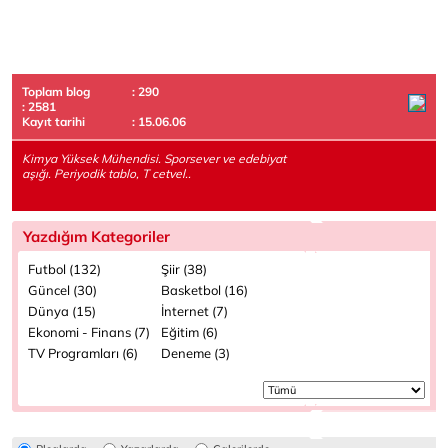
Toplam blog
: 290
: 2581
Kayıt tarihi
: 15.06.06
Kimya Yüksek Mühendisi. Sporsever ve edebiyat
aşığı. Periyodik tablo, T cetvel..
Yazdığım Kategoriler
Futbol (132)
Şiir (38)
Güncel (30)
Basketbol (16)
Dünya (15)
İnternet (7)
Ekonomi - Finans (7)
Eğitim (6)
TV Programları (6)
Deneme (3)