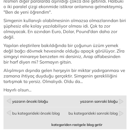
resmen diğer paralarda aşırıldığı çokca dile getirildi. Halbuki
o iki paralel çizgi ekonmide istikrar anlamına gelmekteymiş.
"Ben de yeni öğrendim".
Simgenin kullanışlı olabilmesinin olmazsa olmazlarından biri
şüphesiz elle kolay yazılabiliyor olması idi. Çok ta zor
olmayacak. En azından Euro, Dolar, Pound'dan daha zor
değil.
Yapılan eleştirilere bakıldığında bir çoğunun üzüm yemek
değil bağcı dövmek hevesinde olduğu apaçık görülüyor. Zİra
simgeyi minareye benzeten mi dersiniz, Arap alfabesinden
bir harf diyen mi? Sormayın gitsin.
Alışılmışın dışında gelen herşeyin bir miktar yadırganması ve
zamana ihtiyaç duyduğu gerçektir. Simgenin gerekliliğini
tartışmak ta yersiz. Olmalıydı. Oldu da...
Hayırlı olsun...
yazarın önceki bloğu
yazarın sonraki bloğu
bu kategorideki önceki blog
bu kategorideki sonraki blog
kategoriden rastgele blog getir