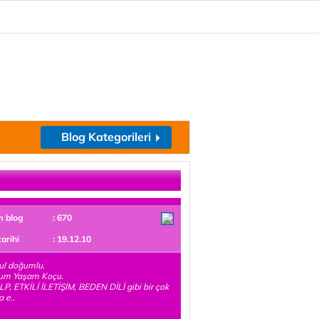
Blog Kategorileri
m blog
: 670
tarihi
: 19.12.10
ul doğumlu.
um Yaşam Koçu.
LP, ETKİLİ İLETİŞİM, BEDEN DİLİ gibi bir çok
 e..