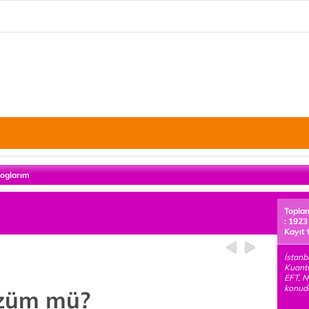
loglarım
Topla
: 1923
Kayıt 
İstanb
Kuant
EFT, N
konuda
özüm mü?