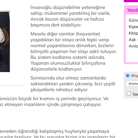
İnsanoğlu düşünebilme yeteneğine
Yazd
sahip, mükemmel yaratılmış bir varlık.
Ancak bazen düşünceler ve hafıza
Günd
başımıza dert olabiliyor.
Kişis
Kitap
Mesela diğer canlılar (hayvanlar)
yaşadıkları bir olaya anlık tepki verip
Aşk -
normal yaşantılarına dönerken, bizlerin
Anıla
bilinçaltı yaşanan her olayı saklı tutuyor.
Bu sistem kodlama sistemi aslında.
Yaşanan olumsuzluklar bilinçaltına
düşüncelerle kodlanıyor.
Blo
Sonrasında olur olmaz zamanlarda
saklandıkları yerden çıkıverip, bizi çeşitli
şikayetlerle rahatsız ediyor.
Sad
müzün büyük bir kısmını iş yerinde geçiriyoruz. Ve
 etmeyen insanların içinde çalışmaya çalışıyor.
 çevreden öğrendiği kalıplaşmış huylarıyla yaşamaya
orunlar başlıyor. Ve bu sorunlar bizim için inanılmaz bir