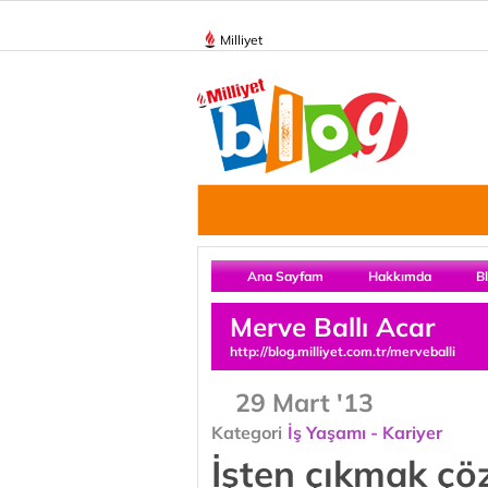
Milliyet
Ana Sayfam
Hakkımda
B
Merve Ballı Acar
http://blog.milliyet.com.tr/merveballi
29 Mart '13
Kategori
İş Yaşamı - Kariyer
İşten çıkmak ç