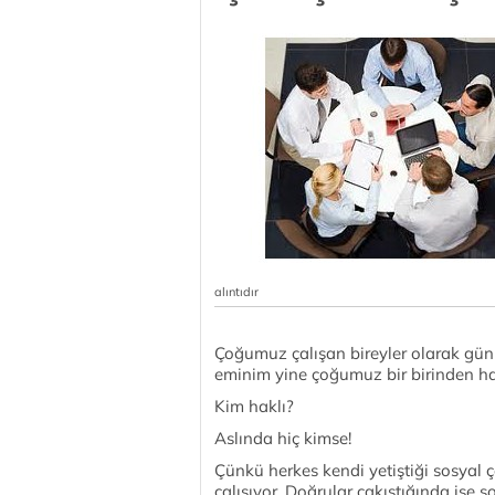
alıntıdır
Çoğumuz çalışan bireyler olarak günü
eminim yine çoğumuz bir birinden haz
Kim haklı?
Aslında hiç kimse!
Çünkü herkes kendi yetiştiği sosyal
çalışıyor. Doğrular çakıştığında ise s