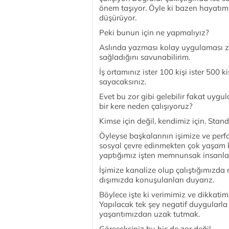
önem taşıyor. Öyle ki bazen hayatımı
düşürüyor.
Peki bunun için ne yapmalıyız?
Aslında yazması kolay uygulaması z
sağladığını savunabilirim.
İş ortamınız ister 100 kişi ister 500 
sayacaksınız.
Evet bu zor gibi gelebilir fakat uy
bir kere neden çalışıyoruz?
Kimse için değil, kendimiz için. Stand
Öyleyse başkalarının işimize ve perf
sosyal çevre edinmekten çok yaşam k
yaptığımız işten memnunsak insanları
İşimize kanalize olup çalıştığımızda 
dışımızda konuşulanları duyarız.
Böylece işte ki verimimiz ve dikkatim
Yapılacak tek şey negatif duygularl
yaşantımızdan uzak tutmak.
Göreceksiniz bu hiç de zor değil.