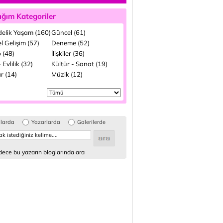
ığım Kategoriler
elik Yaşam (160)
Güncel (61)
el Gelişim (57)
Deneme (52)
 (48)
İlişkiler (36)
 Evlilik (32)
Kültür - Sanat (19)
r (14)
Müzik (12)
glarda
Yazarlarda
Galerilerde
ece bu yazarın bloglarında ara