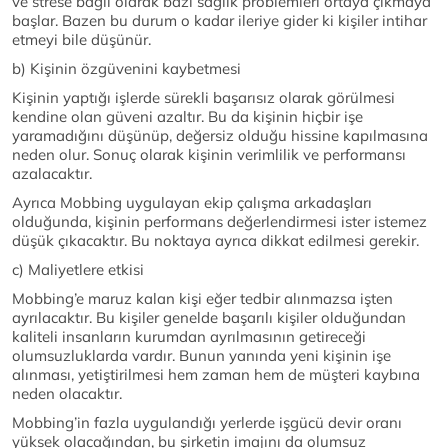
ve strese bağlı olarak bazı sağlık problemleri ortaya çıkmaya
başlar. Bazen bu durum o kadar ileriye gider ki kişiler intihar
etmeyi bile düşünür.
b) Kişinin özgüvenini kaybetmesi
Kişinin yaptığı işlerde sürekli başarısız olarak görülmesi
kendine olan güveni azaltır. Bu da kişinin hiçbir işe
yaramadığını düşünüp, değersiz olduğu hissine kapılmasına
neden olur. Sonuç olarak kişinin verimlilik ve performansı
azalacaktır.
Ayrıca Mobbing uygulayan ekip çalışma arkadaşları
olduğunda, kişinin performans değerlendirmesi ister istemez
düşük çıkacaktır. Bu noktaya ayrıca dikkat edilmesi gerekir.
c) Maliyetlere etkisi
Mobbing’e maruz kalan kişi eğer tedbir alınmazsa işten
ayrılacaktır. Bu kişiler genelde başarılı kişiler olduğundan
kaliteli insanların kurumdan ayrılmasının getireceği
olumsuzluklarda vardır. Bunun yanında yeni kişinin işe
alınması, yetiştirilmesi hem zaman hem de müşteri kaybına
neden olacaktır.
Mobbing’in fazla uygulandığı yerlerde işgücü devir oranı
yüksek olacağından, bu şirketin imajını da olumsuz