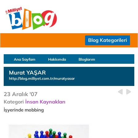
Blog Kategorileri
Ana Sayfam
Hakkımda
Bloglarım
Murat YAŞAR
http://blog.milliyet.com.tr/muratyasar
23 Aralık '07
Kategori
İnsan Kaynakları
İşyerinde mobbing