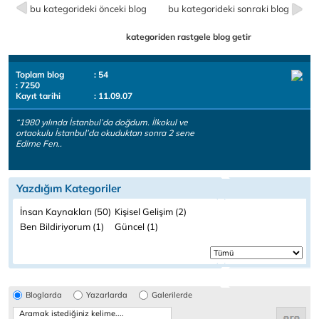
bu kategorideki önceki blog
bu kategorideki sonraki blog
kategoriden rastgele blog getir
Toplam blog
: 54
: 7250
Kayıt tarihi
: 11.09.07
“1980 yılında İstanbul’da doğdum. İlkokul ve
ortaokulu İstanbul’da okuduktan sonra 2 sene
Edirne Fen..
Yazdığım Kategoriler
İnsan Kaynakları (50)
Kişisel Gelişim (2)
Ben Bildiriyorum (1)
Güncel (1)
Bloglarda
Yazarlarda
Galerilerde