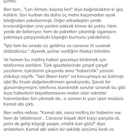
çünkü.
Ben tam , "Len Alman, kaçma len!" diye bağıracaktım ki geç
kaldım. Son kurban da daha üç metre kaçamadan ayak
bileğinden yakalanmıştı. Diğer arkadaşları yerde
kıvrandığından ona yardım edecek kimse de yoktu. Hem
yerde de-beleniyor, hem de paketten çıkardığı sigarasını
yakmaya çalışıyordu(ki köpeğin burnunu yakabilsin).
"İşte tam bu sırada siz geldiniz ve canavar iti vurarak
öldürdünüz." diyerek, polise verdiğim ifadeyi bitirdim.
Ve hemen bu müthiş haberi gazeteye bildirmek için
telefonma sarıldım. Türk gazetelerinde çarşaf çarşaf
yazılarım, öykülerim çıkıyordu ama "habercilik" yönüm
oldukça zayıftı. "Sarı Basın kartı" na kavuşmaya az kalmıştı
işte! Bu fırsatı değerlendirmem gerekiyordu. Şanslı bir
günümdeymişim; telefona, bürokratik sorular sorarak bu gibi
taze haberlerin bayatlamasına neden olan sekreter
hanımlardan biri çıkmadı da , o zaman ki yazı işleri müdürü
Kemal abi çıktı.
Ben nefes nefese, "Kemal abi, sana müthiş bir haberim var,
hem de 'atlatmaca'... Canavar köpek dört kişiyi parçala-dı,
polis de gelip köpeği şaaptı, ortalık kan gölü!" diye
anlatırken, Kemal abi sakin bir şekilde sözümü kesti ve