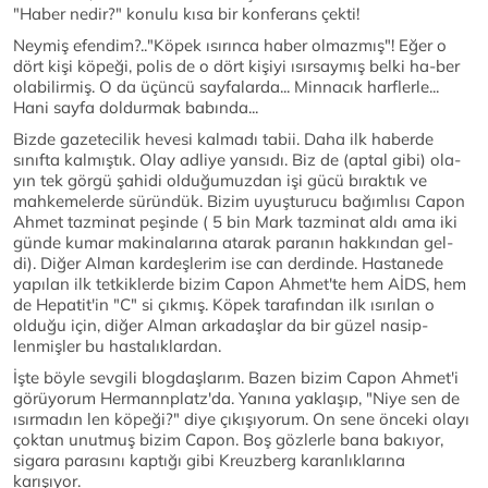
"Haber nedir?" konulu kısa bir konferans çekti!
Neymiş efendim?.."Köpek ısırınca haber olmazmış"! Eğer o
dört kişi köpeği, polis de o dört kişiyi ısırsaymış belki ha-ber
olabilirmiş. O da üçüncü sayfalarda... Minnacık harflerle...
Hani sayfa doldurmak babında...
Bizde gazetecilik hevesi kalmadı tabii. Daha ilk haberde
sınıfta kalmıştık. Olay adliye yansıdı. Biz de (aptal gibi) ola-
yın tek görgü şahidi olduğumuzdan işi gücü bıraktık ve
mahkemelerde süründük. Bizim uyuşturucu bağımlısı Capon
Ahmet tazminat peşinde ( 5 bin Mark tazminat aldı ama iki
günde kumar makinalarına atarak paranın hakkından gel-
di). Diğer Alman kardeşlerim ise can derdinde. Hastanede
yapılan ilk tetkiklerde bizim Capon Ahmet'te hem AİDS, hem
de Hepatit'in "C" si çıkmış. Köpek tarafından ilk ısırılan o
olduğu için, diğer Alman arkadaşlar da bir güzel nasip-
lenmişler bu hastalıklardan.
İşte böyle sevgili blogdaşlarım. Bazen bizim Capon Ahmet'i
görüyorum Hermannplatz'da. Yanına yaklaşıp, "Niye sen de
ısırmadın len köpeği?" diye çıkışıyorum. On sene önceki olayı
çoktan unutmuş bizim Capon. Boş gözlerle bana bakıyor,
sigara parasını kaptığı gibi Kreuzberg karanlıklarına
karışıyor.