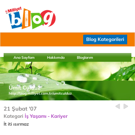
Blog Kategorileri
Ana Sayfam
Hakkımda
Bloglarım
Ümit Culduz
http://blog.milliyet.com.tr/umitculduz
21 Şubat '07
Kategori
İş Yaşamı - Kariyer
İt iti ısırmaz