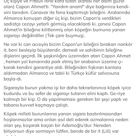
Üç kişiye ve Pitbull itine kafa tutan (kafası her daim güzel
olan) Capon Ahmet'ti. "Yandım anam!" diye bağırınca kendi-
sini tanıdım. Canavar ite fena kaptırmıştı bileğini. Aralarında
Almanca konuşan diğer üç kişi, bizim Capon'a verdikleri
sadistçe cezayı yeterli görmüş olacaklardı ki, çenesi Capon
Ahmet'in bileğine kilitlenmiş olan köpeğin burnuna yanan
sigarayı değdirdiler (Tek çare buymuş).
Ne var ki can acısıyla bizim Capon'un bileğini bırakan nankör
it, beni besleyip büyütendir, demedi ve sahibinin bileğine
dişlerini geçirdi. İlk şaşkınlığını üzerinden atan Capon Ahmet
, hemen yol kenarında park etmiş bir arabanın üzerine çı-
karak kendini garantiye aldı. Bileğinden fışkıran kanlara
aldırmadan Almanca ve tabii ki Türkçe küfür salvosuna
başla-dı.
Sigarayla burun yakma işi bir daha tekrarlanınca köpek iyice
kudurdu ve bu sefer de sigarayı tutanın elini kaptı. Ge-riye
kalmıştı bir kişi. O da yapılmaması gereken bir şeyi yaptı ve
tabana kuvvet kaçmaya çalıştı.
Köpek milleti burunlarına yanan sigara bastırılmasından
hoşlanmazlar ama onları asıl deli ederek azmalarına neden
olan şey, koşarak kaçan bir Ademoğlu'dur. Nereden
biliyorsun diye sormayın lütfen, bende de bir it (Lili) var