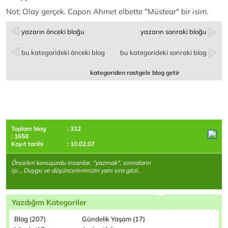
Not: Olay gerçek. Capon Ahmet elbette "Müstear" bir isim.
yazarın önceki bloğu
yazarın sonraki bloğu
bu kategorideki önceki blog
bu kategorideki sonraki blog
kategoriden rastgele blog getir
Toplam blog
: 312
: 1658
Kayıt tarihi
: 10.02.07
Önceleri konuşurdu insanlar, "yazmak", sonraların
işi... Duygu ve düşüncelerimizin yanı sıra gözl..
Yazdığım Kategoriler
Blog (207)
Gündelik Yaşam (17)