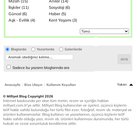
Mizah (15)
Anılar (14)
İlişkiler (11)
Sosyoloji (6)
Güncel (6)
Haber (5)
Aşk - Evlilik (4)
Kent Yaşamı (3)
Bloglarda
Yazarlarda
Galerilerde
Sadece bu yazarın bloglarında ara
|
|
Yukarı
Anasayfa
Bize Ulaşın
Kullanım Koşulları
© Milliyet Blog Copyright 2026
İnternet baskısında yer alan tüm metin, resim ve içeriğin hakları
milliyet.com.tr'ye aittir. Milliyet Blog kullanıcıları ve üyeleri, üçüncü kişilerin
telif hakkı sahibi bulunduğu her türlü fikri eser, fotoğraf, resim vb. materyal ve
ürünleri kullanamazlar. Blog kullanıcı ve yazarlarının, üçüncü kişilerin telif
hakkı sahibi olduğu yazı, resim vb. ürünleri kullanması durumunda, her türlü
hukuki ve cezai sorumluluk kendilerine aittir.