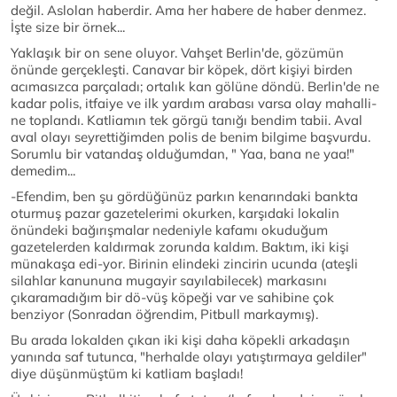
değil. Aslolan haberdir. Ama her habere de haber denmez.
İşte size bir örnek...
Yaklaşık bir on sene oluyor. Vahşet Berlin'de, gözümün
önünde gerçekleşti. Canavar bir köpek, dört kişiyi birden
acımasızca parçaladı; ortalık kan gölüne döndü. Berlin'de ne
kadar polis, itfaiye ve ilk yardım arabası varsa olay mahalli-
ne toplandı. Katliamın tek görgü tanığı bendim tabii. Aval
aval olayı seyrettiğimden polis de benim bilgime başvurdu.
Sorumlu bir vatandaş olduğumdan, " Yaa, bana ne yaa!"
demedim...
-Efendim, ben şu gördüğünüz parkın kenarındaki bankta
oturmuş pazar gazetelerimi okurken, karşıdaki lokalin
önündeki bağırışmalar nedeniyle kafamı okuduğum
gazetelerden kaldırmak zorunda kaldım. Baktım, iki kişi
münakaşa edi-yor. Birinin elindeki zincirin ucunda (ateşli
silahlar kanununa mugayir sayılabilecek) markasını
çıkaramadığım bir dö-vüş köpeği var ve sahibine çok
benziyor (Sonradan öğrendim, Pitbull markaymış).
Bu arada lokalden çıkan iki kişi daha köpekli arkadaşın
yanında saf tutunca, "herhalde olayı yatıştırmaya geldiler"
diye düşünmüştüm ki katliam başladı!