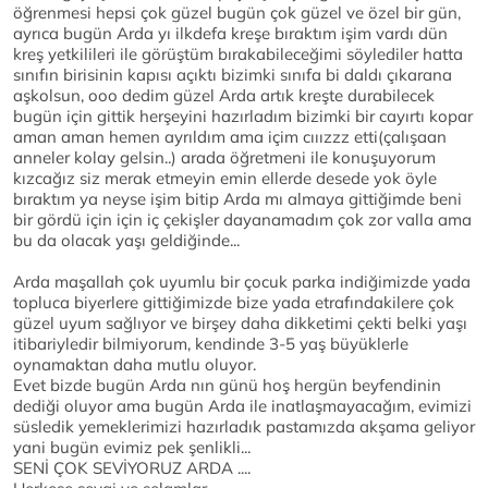
öğrenmesi hepsi çok güzel bugün çok güzel ve özel bir gün,
ayrıca bugün Arda yı ilkdefa kreşe bıraktım işim vardı dün
kreş yetkilileri ile görüştüm bırakabileceğimi söylediler hatta
sınıfın birisinin kapısı açıktı bizimki sınıfa bi daldı çıkarana
aşkolsun, ooo dedim güzel Arda artık kreşte durabilecek
bugün için gittik herşeyini hazırladım bizimki bir cayırtı kopar
aman aman hemen ayrıldım ama içim cııızzz etti(çalışaan
anneler kolay gelsin..) arada öğretmeni ile konuşuyorum
kızcağız siz merak etmeyin emin ellerde desede yok öyle
bıraktım ya neyse işim bitip Arda mı almaya gittiğimde beni
bir gördü için için iç çekişler dayanamadım çok zor valla ama
bu da olacak yaşı geldiğinde...
Arda maşallah çok uyumlu bir çocuk parka indiğimizde yada
topluca biyerlere gittiğimizde bize yada etrafındakilere çok
güzel uyum sağlıyor ve birşey daha dikketimi çekti belki yaşı
itibariyledir bilmiyorum, kendinde 3-5 yaş büyüklerle
oynamaktan daha mutlu oluyor.
Evet bizde bugün Arda nın günü hoş hergün beyfendinin
dediği oluyor ama bugün Arda ile inatlaşmayacağım, evimizi
süsledik yemeklerimizi hazırladık pastamızda akşama geliyor
yani bugün evimiz pek şenlikli...
SENİ ÇOK SEVİYORUZ ARDA ....