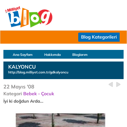
Blog Kategorileri
Ana Sayfam
Hakkımda
Bloglarım
KALYONCU
http://blog.milliyet.com.tr/gdkalyoncu
22 Mayıs '08
Kategori
Bebek - Çocuk
İyi ki doğdun Arda...