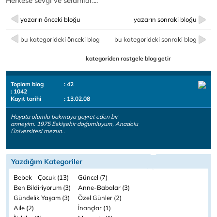
Herkese sevgi ve selamlar....
yazarın önceki bloğu
yazarın sonraki bloğu
bu kategorideki önceki blog
bu kategorideki sonraki blog
kategoriden rastgele blog getir
Toplam blog
: 42
: 1042
Kayıt tarihi
: 13.02.08
Hayata olumlu bakmaya gayret eden bir
anneyim. 1975 Eskişehir doğumluyum, Anadolu
Üniversitesi mezun..
Yazdığım Kategoriler
Bebek - Çocuk (13)
Güncel (7)
Ben Bildiriyorum (3)
Anne-Babalar (3)
Gündelik Yaşam (3)
Özel Günler (2)
Aile (2)
İnançlar (1)