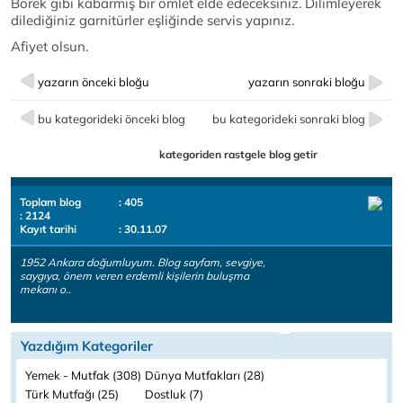
Börek gibi kabarmış bir omlet elde edeceksiniz. Dilimleyerek
dilediğiniz garnitürler eşliğinde servis yapınız.
Afiyet olsun.
yazarın önceki bloğu
yazarın sonraki bloğu
bu kategorideki önceki blog
bu kategorideki sonraki blog
kategoriden rastgele blog getir
Toplam blog
: 405
: 2124
Kayıt tarihi
: 30.11.07
1952 Ankara doğumluyum. Blog sayfam, sevgiye,
saygıya, önem veren erdemli kişilerin buluşma
mekanı o..
Yazdığım Kategoriler
Yemek - Mutfak (308)
Dünya Mutfakları (28)
Türk Mutfağı (25)
Dostluk (7)