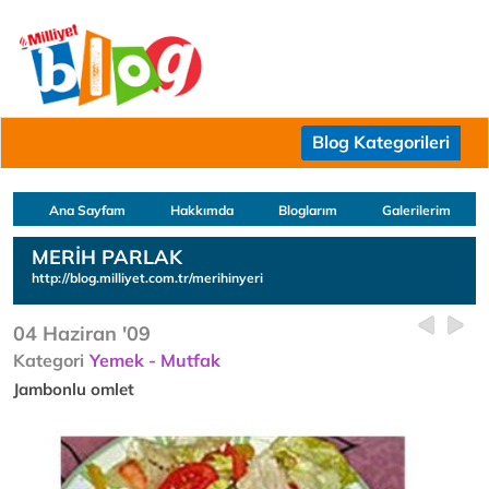
Blog Kategorileri
Ana Sayfam
Hakkımda
Bloglarım
Galerilerim
MERİH PARLAK
http://blog.milliyet.com.tr/merihinyeri
04 Haziran '09
Kategori
Yemek - Mutfak
Jambonlu omlet