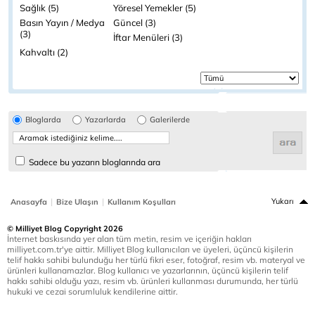
Sağlık (5)
Yöresel Yemekler (5)
Basın Yayın / Medya
Güncel (3)
(3)
İftar Menüleri (3)
Kahvaltı (2)
Bloglarda
Yazarlarda
Galerilerde
Sadece bu yazarın bloglarında ara
|
|
Yukarı
Anasayfa
Bize Ulaşın
Kullanım Koşulları
© Milliyet Blog Copyright 2026
İnternet baskısında yer alan tüm metin, resim ve içeriğin hakları
milliyet.com.tr'ye aittir. Milliyet Blog kullanıcıları ve üyeleri, üçüncü kişilerin
telif hakkı sahibi bulunduğu her türlü fikri eser, fotoğraf, resim vb. materyal ve
ürünleri kullanamazlar. Blog kullanıcı ve yazarlarının, üçüncü kişilerin telif
hakkı sahibi olduğu yazı, resim vb. ürünleri kullanması durumunda, her türlü
hukuki ve cezai sorumluluk kendilerine aittir.