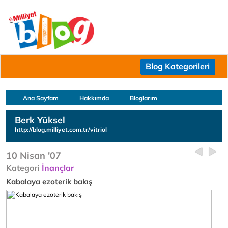
Blog Kategorileri
Ana Sayfam
Hakkımda
Bloglarım
Berk Yüksel
http://blog.milliyet.com.tr/vitriol
10 Nisan '07
Kategori
İnançlar
Kabalaya ezoterik bakış