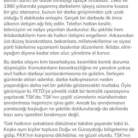
Bunun sahici bir darbe olmadığı apaçık ortadadır. 1960 ve
1980 yıllarında yaşanmış darbelerin işleyiş sürecine kısaca
bir göz atarsanız, bunun bir darbe girişiminden çok uzak
olduğu 5 dakikada anlaşılır. Gerçek bir darbede ilk önce
ülkenin iletişim ağı felç edilir. Telefon hatları kesilir,
televizyon ve radyo yayınları durdurulur. Bu şekilde hem
iktidardakilerin hem de halkın iletişimi engellenir. Arkasından
üst düzey bürokratlara, bakanlara, milletvekillerine ve siyasi
parti liderlerine eşzamanlı baskınlar düzenlenir. İktidar, elim-
ayağım diyene kadar olan olur, yönetime el konur.
Bu darbe olayını kim tasarladıysa, kesinlikle komik duruma
düşmüştür. Komutanların beceriksizliğine mi yanalım yoksa
sivil halkın darbeyi sonlandırmasına mı gülelim. İlerleyen
günlerde atılan adımlar, darbe kalkışmasının neden
yaşandığını daha net bir şekilde gösterecektir mutlaka. Öyle
görünüyor ki, FETÖ'ye yönelik ciddi bir temizlik operasyonu
yapılacak TSK'da. TSK'nın çeşitli zümrelerin müridlerinden
arındırılması hepimizin işine gelir. Ancak bu arındırmanın
yaratacağı boşluğun ne şekilde doldurulacağı da akıllarda
bazı soru işaretleri bırakmıyor değil.
Türk halkının sokaklara dökülmesi takdire şayandır tabii ki.
Keşke aynı kişiler topluca Doğu ve Güneydoğu bölgelerine de
gidip, PKK'nın karşısına dikilebilse, ne güzel olurdu. TSK'nın