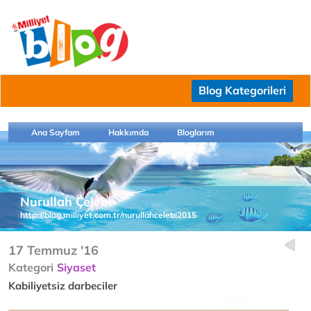
Blog Kategorileri
Ana Sayfam
Hakkımda
Bloglarım
Nurullah Çelebi
http://blog.milliyet.com.tr/nurullahcelebi2015
17 Temmuz '16
Kategori
Siyaset
Kabiliyetsiz darbeciler