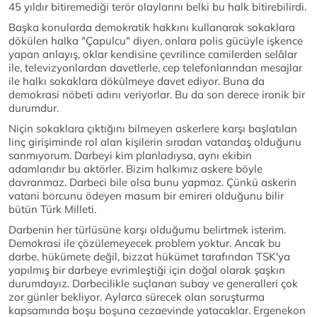
45 yıldır bitiremediği terör olaylarını belki bu halk bitirebilirdi.
Başka konularda demokratik hakkını kullanarak sokaklara
dökülen halka "Çapulcu" diyen, onlara polis gücüyle işkence
yapan anlayış, oklar kendisine çevrilince camilerden selâlar
ile, televizyonlardan davetlerle, cep telefonlarından mesajlar
ile halkı sokaklara dökülmeye davet ediyor. Buna da
demokrasi nöbeti adını veriyorlar. Bu da son derece ironik bir
durumdur.
Niçin sokaklara çıktığını bilmeyen askerlere karşı başlatılan
linç girişiminde rol alan kişilerin sıradan vatandaş olduğunu
sanmıyorum. Darbeyi kim planladıysa, aynı ekibin
adamlarıdır bu aktörler. Bizim halkımız askere böyle
davranmaz. Darbeci bile olsa bunu yapmaz. Çünkü askerin
vatani borcunu ödeyen masum bir emireri olduğunu bilir
bütün Türk Milleti.
Darbenin her türlüsüne karşı olduğumu belirtmek isterim.
Demokrasi ile çözülemeyecek problem yoktur. Ancak bu
darbe, hükümete değil, bizzat hükümet tarafından TSK'ya
yapılmış bir darbeye evrimleştiği için doğal olarak şaşkın
durumdayız. Darbecilikle suçlanan subay ve generalleri çok
zor günler bekliyor. Aylarca sürecek olan soruşturma
kapsamında boşu boşuna cezaevinde yatacaklar. Ergenekon