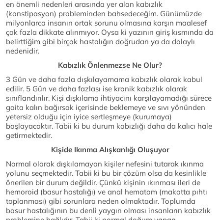
en önemli nedenleri arasında yer alan kabızlık
(konstipasyon) probleminden bahsedeceğim. Günümüzde
milyonlarca insanın ortak sorunu olmasına karşın maalesef
çok fazla dikkate alınmıyor. Oysa ki yazının giriş kısmında da
belirttiğim gibi birçok hastalığın doğrudan ya da dolaylı
nedenidir.
Kabızlık Önlenmezse Ne Olur?
3 Gün ve daha fazla dışkılayamama kabızlık olarak kabul
edilir. 5 Gün ve daha fazlası ise kronik kabızlık olarak
sınıflandırılır. Kişi dışkılama ihtiyacını karşılayamadığı sürece
gaita kalın bağırsak içerisinde beklemeye ve sıvı yönünden
yetersiz olduğu için iyice sertleşmeye (kurumaya)
başlayacaktır. Tabii ki bu durum kabızlığı daha da kalıcı hale
getirmektedir.
Kişide Ikınma Alışkanlığı Oluşuyor
Normal olarak dışkılamayan kişiler nefesini tutarak ıkınma
yolunu seçmektedir. Tabii ki bu bir çözüm olsa da kesinlikle
önerilen bir durum değildir. Çünkü kişinin ıkınması ileri de
hemoroid (basur hastalığı) ve anal hematom (makatta pıhtı
toplanması) gibi sorunlara neden olmaktadır. Toplumda
basur hastalığının bu denli yaygın olması insanların kabızlık
problemine bağlıdır. Tabii ki normal doğum yapan