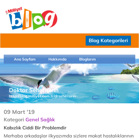
Blog Kategorileri
Ana Sayfam
Hakkımda
Bloglarım
Doktor Seher Şirin
http://blog.milliyet.com.tr/drsehersirin
09 Mart '19
Kategori
Genel Sağlık
Kabızlık Ciddi Bir Problemdir
Merhaba arkadaşlar ilkyazımda sizlere makat hastalıklarının