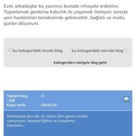
Evet, arkadaşlar bu yazımızı burada nihayete erdirelim.
Toparlamak gerekirse kabızlık ile yaşamak ilerleyen süreçte
yeni hastalıkları beraberinde getirecektir. Sağlıklı ve mutlu
günler diliyorum.
bu kategorideki önceki blog
bu kategorideki sonraki blog
kategoriden rastgele blog getir
Toplam blog
: 1
: 106
Kayıt tarihi
: 09.03.19
Merhabalar ben Op. Dr. Seher Şirin genel cerrahi
uzmanıyım. İstanbul Eğitim ve Araştırma
Hastanes..