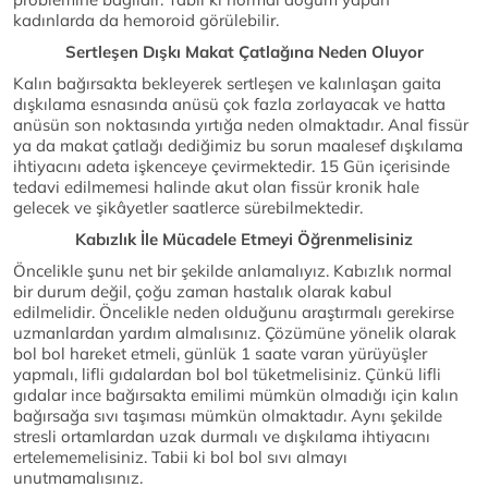
kadınlarda da hemoroid görülebilir.
Sertleşen Dışkı Makat Çatlağına Neden Oluyor
Kalın bağırsakta bekleyerek sertleşen ve kalınlaşan gaita
dışkılama esnasında anüsü çok fazla zorlayacak ve hatta
anüsün son noktasında yırtığa neden olmaktadır. Anal fissür
ya da makat çatlağı dediğimiz bu sorun maalesef dışkılama
ihtiyacını adeta işkenceye çevirmektedir. 15 Gün içerisinde
tedavi edilmemesi halinde akut olan fissür kronik hale
gelecek ve şikâyetler saatlerce sürebilmektedir.
Kabızlık İle Mücadele Etmeyi Öğrenmelisiniz
Öncelikle şunu net bir şekilde anlamalıyız. Kabızlık normal
bir durum değil, çoğu zaman hastalık olarak kabul
edilmelidir. Öncelikle neden olduğunu araştırmalı gerekirse
uzmanlardan yardım almalısınız. Çözümüne yönelik olarak
bol bol hareket etmeli, günlük 1 saate varan yürüyüşler
yapmalı, lifli gıdalardan bol bol tüketmelisiniz. Çünkü lifli
gıdalar ince bağırsakta emilimi mümkün olmadığı için kalın
bağırsağa sıvı taşıması mümkün olmaktadır. Aynı şekilde
stresli ortamlardan uzak durmalı ve dışkılama ihtiyacını
ertelememelisiniz. Tabii ki bol bol sıvı almayı
unutmamalısınız.