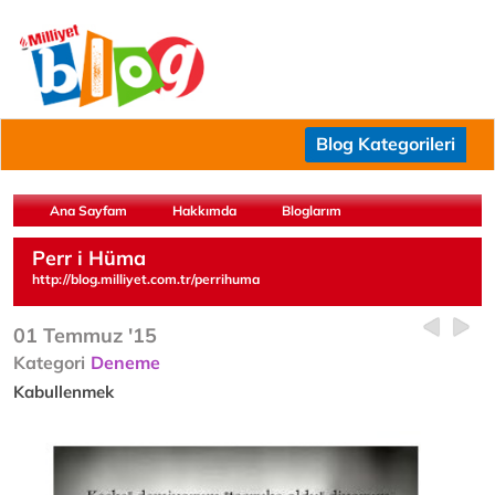
Blog Kategorileri
Ana Sayfam
Hakkımda
Bloglarım
Perr i Hüma
http://blog.milliyet.com.tr/perrihuma
01 Temmuz '15
Kategori
Deneme
Kabullenmek