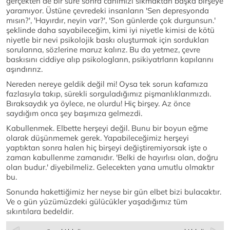
gerçekten de bir süre sonra canımızı sıkmaktan başka birşeye
yaramıyor. Üstüne çevredeki insanların 'Sen depresyonda
mısın?', 'Hayırdır, neyin var?', 'Son günlerde çok durgunsun.'
şeklinde daha sayabileceğim, kimi iyi niyetle kimisi de kötü
niyetle bir nevi psikolojik baskı oluşturmak için sordukları
sorularına, sözlerine maruz kalırız. Bu da yetmez, çevre
baskısını ciddiye alıp psikologların, psikiyatrların kapılarını
aşındırırız.
Nereden nereye geldik değil mi! Oysa tek sorun kafamıza
fazlasıyla takıp, sürekli sorguladığımız pişmanlıklarımızdı.
Bıraksaydık ya öylece, ne olurdu! Hiç birşey. Az önce
saydığım onca şey başımıza gelmezdi.
Kabullenmek. Elbette herşeyi değil. Bunu bir boyun eğme
olarak düşünmemek gerek. Yapabileceğimiz herşeyi
yaptıktan sonra halen hiç birşeyi değiştiremiyorsak işte o
zaman kabullenme zamanıdır. 'Belki de hayırlısı olan, doğru
olan budur.' diyebilmeliz. Gelecekten yana umutlu olmaktır
bu.
Sonunda hakettiğimiz her neyse bir gün elbet bizi bulacaktır.
Ve o gün yüzümüzdeki gülücükler yaşadığımız tüm
sıkıntılara bedeldir.