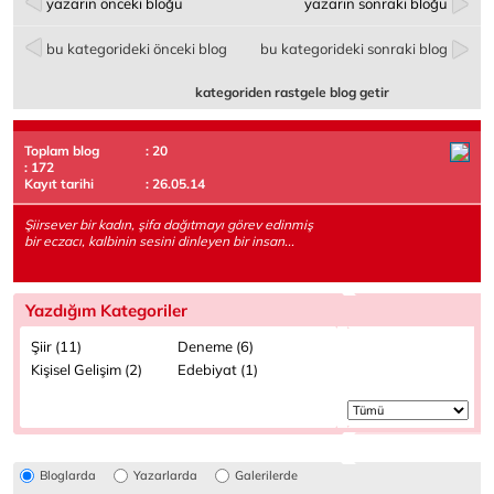
yazarın önceki bloğu
yazarın sonraki bloğu
bu kategorideki önceki blog
bu kategorideki sonraki blog
kategoriden rastgele blog getir
Toplam blog
: 20
: 172
Kayıt tarihi
: 26.05.14
Şiirsever bir kadın, şifa dağıtmayı görev edinmiş
bir eczacı, kalbinin sesini dinleyen bir insan...
Yazdığım Kategoriler
Şiir (11)
Deneme (6)
Kişisel Gelişim (2)
Edebiyat (1)
Bloglarda
Yazarlarda
Galerilerde