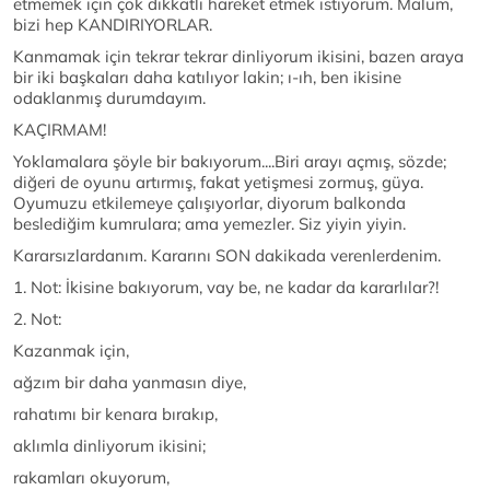
etmemek için çok dikkatli hareket etmek istiyorum. Malum,
bizi hep KANDIRIYORLAR.
Kanmamak için tekrar tekrar dinliyorum ikisini, bazen araya
bir iki başkaları daha katılıyor lakin; ı-ıh, ben ikisine
odaklanmış durumdayım.
KAÇIRMAM!
Yoklamalara şöyle bir bakıyorum....Biri arayı açmış, sözde;
diğeri de oyunu artırmış, fakat yetişmesi zormuş, güya.
Oyumuzu etkilemeye çalışıyorlar, diyorum balkonda
beslediğim kumrulara; ama yemezler. Siz yiyin yiyin.
Kararsızlardanım. Kararını SON dakikada verenlerdenim.
1. Not: İkisine bakıyorum, vay be, ne kadar da kararlılar?!
2. Not:
Kazanmak için,
ağzım bir daha yanmasın diye,
rahatımı bir kenara bırakıp,
aklımla dinliyorum ikisini;
rakamları okuyorum,