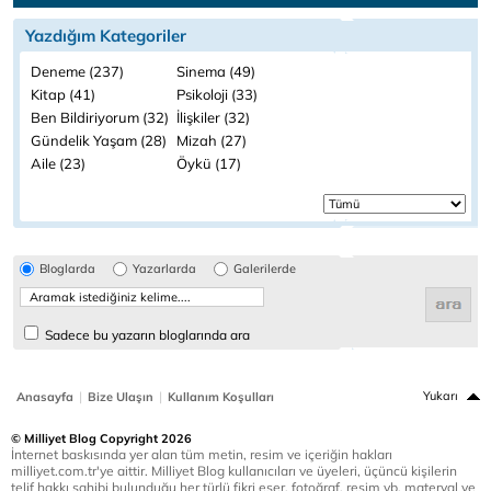
Yazdığım Kategoriler
Deneme (237)
Sinema (49)
Kitap (41)
Psikoloji (33)
Ben Bildiriyorum (32)
İlişkiler (32)
Gündelik Yaşam (28)
Mizah (27)
Aile (23)
Öykü (17)
Bloglarda
Yazarlarda
Galerilerde
Sadece bu yazarın bloglarında ara
|
|
Yukarı
Anasayfa
Bize Ulaşın
Kullanım Koşulları
© Milliyet Blog Copyright 2026
İnternet baskısında yer alan tüm metin, resim ve içeriğin hakları
milliyet.com.tr'ye aittir. Milliyet Blog kullanıcıları ve üyeleri, üçüncü kişilerin
telif hakkı sahibi bulunduğu her türlü fikri eser, fotoğraf, resim vb. materyal ve