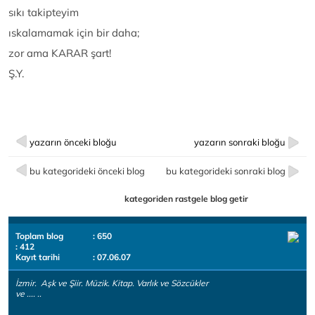
sıkı takipteyim
ıskalamamak için bir daha;
zor ama KARAR şart!
Ş.Y.
yazarın önceki bloğu
yazarın sonraki bloğu
bu kategorideki önceki blog
bu kategorideki sonraki blog
kategoriden rastgele blog getir
Toplam blog
: 650
: 412
Kayıt tarihi
: 07.06.07
İzmir. Aşk ve Şiir. Müzik. Kitap. Varlık ve Sözcükler
ve .... ..