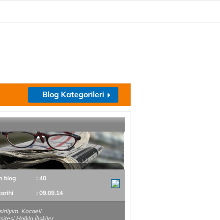
Blog Kategorileri
m blog
: 40
tarihi
: 09.09.14
sirliyim. Kocaeli
itesi Halkla İlişkiler