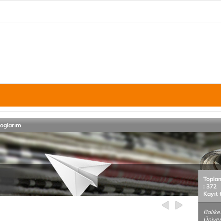
loglarım
Topla
: 372
Kayıt 
Balıke
Ünivers