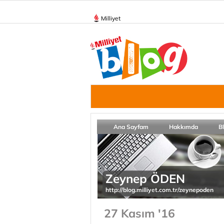
Milliyet
Ana Sayfam
Hakkımda
B
Zeynep ÖDEN
http://blog.milliyet.com.tr/zeynepoden
27 Kasım '16