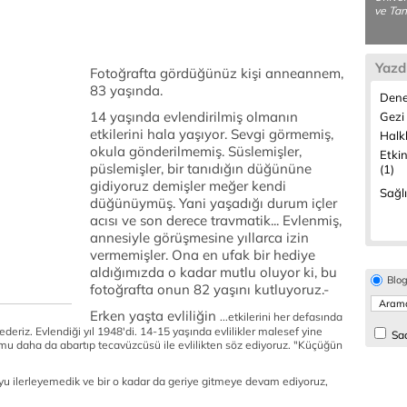
ve Tan
Yazd
Fotoğrafta gördüğünüz kişi anneannem,
83 yaşında.
Dene
14 yaşında evlendirilmiş olmanın
Gezi 
etkilerini hala yaşıyor. Sevgi görmemiş,
Halkl
okula gönderilmemiş. Süslemişler,
Etkin
püslemişler, bir tanıdığın düğününe
(1)
gidiyoruz demişler meğer kendi
Sağlı
düğünüymüş. Yani yaşadığı durum içler
acısı ve son derece travmatik... Evlenmiş,
annesiyle görüşmesine yıllarca izin
vermemişler. Ona en ufak bir hediye
aldığımızda o kadar mutlu oluyor ki, bu
Blo
fotoğrafta onun 82 yaşını kutluyoruz.-
Erken yaşta evliliğin
...
etkilerini her defasında
eriz. Evlendiği yıl 1948'di. 14-15 yaşında evlilikler malesef yine
Sad
u daha da abartıp tecavüzcüsü ile evlilikten söz ediyoruz. "Küçüğün
boyu ilerleyemedik ve bir o kadar da geriye gitmeye devam ediyoruz,