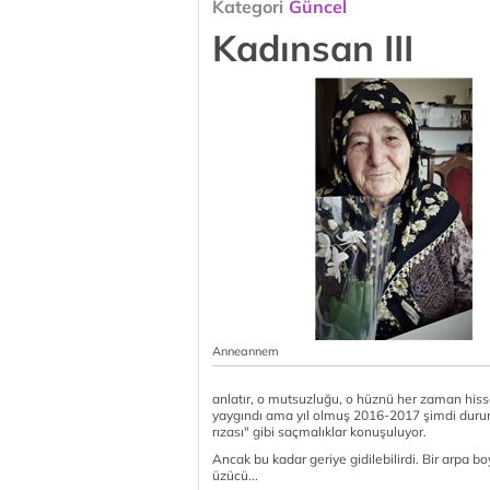
Kategori
Güncel
Kadınsan III
Anneannem
anlatır, o mutsuzluğu, o hüznü her zaman hissed
yaygındı ama yıl olmuş 2016-2017 şimdi durum
rızası" gibi saçmalıklar konuşuluyor.
Ancak bu kadar geriye gidilebilirdi. Bir arpa 
üzücü...