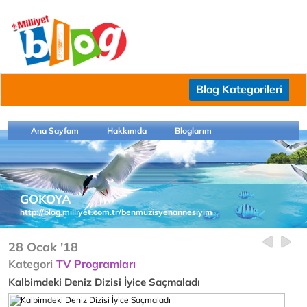
Blog Kategorileri
Ana Sayfam
Hakkımda
Bloglarım
GOKOYA
http://blog.milliyet.com.tr/benmuzisyenannesiyim
28 Ocak '18
Kategori
TV Programları
Kalbimdeki Deniz Dizisi İyice Saçmaladı