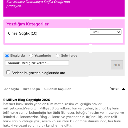
Siirt Merkez Demirkaya Sağlık Ocağı'nda
pratisyen..
Yazdığım Kategoriler
Cinsel Sağlık (10)
Bloglarda
Yazarlarda
Galerilerde
Sadece bu yazarın bloglarında ara
|
|
Yukarı
Anasayfa
Bize Ulaşın
Kullanım Koşulları
© Milliyet Blog Copyright 2026
İnternet baskısında yer alan tüm metin, resim ve içeriğin hakları
milliyet.com.tr'ye aittir. Milliyet Blog kullanıcıları ve üyeleri, üçüncü kişilerin
telif hakkı sahibi bulunduğu her türlü fikri eser, fotoğraf, resim vb. materyal ve
ürünleri kullanamazlar. Blog kullanıcı ve yazarlarının, üçüncü kişilerin telif
hakkı sahibi olduğu yazı, resim vb. ürünleri kullanması durumunda, her türlü
hukuki ve cezai sorumluluk kendilerine aittir.