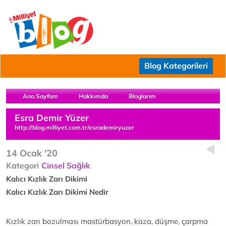
Blog Kategorileri
Ana Sayfam
Hakkımda
Bloglarım
Esra Demir Yüzer
http://blog.milliyet.com.tr/esrademiryuzer
14 Ocak '20
Kategori
Cinsel Sağlık
Kalıcı Kızlık Zarı Dikimi
Kalıcı Kızlık Zarı Dikimi Nedir
Kızlık zarı bozulması mastürbasyon, kaza, düşme, çarpma