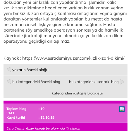
dokudan yeni bir kızlık zarı yapılandırma işlemidir. Kalıcı
kızlık zarı dikiminde hedeflenen yırtılan kızlık zarının yerine
yeni bir kızlık zarı ortaya çıkarılması amaçlanır. Vajina girişini
daraltan yöntemler kullanılarak yapılan bu metot da hasta
ne zaman cinsel ilişkiye girerse kanama sağlanır. Hasta
partnerine söylemedikçe operasyon sonrası ya da hamilelik
sürecinde jinekoloji muayene olmadıkça ya kızlık zarı dikimi
operasyonu geçirdiği anlaşılmaz.
Kaynak : https://www.esrademiryuzer.com/kizlik-zari-dikimi/
yazarın önceki bloğu
bu kategorideki önceki blog
bu kategorideki sonraki blog
kategoriden rastgele blog getir
Toplam blog
: 10
: 141
Kayıt tarihi
: 12.10.19
Esra Demir Yüzer hayatı tıp alanında ilk olarak