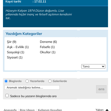
Kayıt tarihi
: 17.02.11
Hüseyin Kalyan 1974 Düzce doğumlu. Lise
yıllarında hiçbir inanç ve felsefi açılımın kendisini
tat..
Yazdığım Kategoriler
Şiir (9)
Deneme (6)
Aşk - Evlilik (1)
Felsefe (1)
Sosyoloji (1)
Okullar (1)
Siyaset (1)
Bloglarda
Yazarlarda
Galerilerde
Sadece bu yazarın bloglarında ara
|
|
Yukarı
Anasayfa
Bize Ulaşın
Kullanım Koşulları