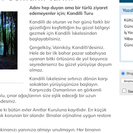
Adını hep duyan ama bir türlü ziyaret
Yazd
edemeyenler için; Kandilli Turu
Kültü
Kandilli de oturan ve her günü farklı bir
Günd
güzelliğini keşfettiğim bu güzel bölgeyi
İş Ya
gezmek için Kandilli İskelesinden
başlayabilsiniz.
Yılba
Günc
Çengelköy, Vainiköy, Kandilli'desiniz.
Hele de bir ilk bahar pazar sabahıysa
uyanan bitki örtüsünü de yol boyunca
seyrederseniz bu güzel yürüyüşe doyum
olmaz.
Blo
Kandilli İskelesine sırtınızı dönün karşı
sokaktan yürüyüşünüze başlayın.
Karşınızda Osmanlının en görkemli
Sad
lu, çınar ağaçlarının size eşlik edeceği bir uzun
desiniz.
 de ki bütün evler Anıtlar Kuruluna kayıtlıdır. En küçük
k korunan bir alandır. Binalar orjinaline uygun restore
kinanızı yanınıza almayı unutmayın. Her binanın