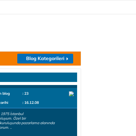
Blog Kategorileri
m blog
: 23
tarihi
: 16.12.08
 1975 İstanbul
luyum. Özel bir
 kuruluşunda pazarlama alanında
orum. ..