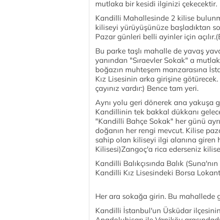
mutlaka bir kesidi ilginizi çekecektir.
Kandilli Mahallesinde 2 kilise bulunm
kiliseyi yürüyüşünüze başladıktan so
Pazar günleri belli ayinler için açılır.
Bu parke taşlı mahalle de yavaş yav
yanından "Sıraevler Sokak" a mutlak
boğazın muhteşem manzarasına İstan
Kız Lisesinin arka girişine götürecek
çayınız vardır:) Bence tam yeri.
Aynı yolu geri dönerek ana yakuşa g
Kandillinin tek bakkal dükkanı gelec
"Kandilli Bahçe Sokak" her günü ayrı 
doğanın her rengi mevcut. Kilise paza
sahip olan kiliseyi ilgi alanına gire
Kilisesi)Zangoç'a rica ederseniz kilise
Kandilli Balıkçısında Balık (Suna'nın 
Kandilli Kız Lisesindeki Borsa Lokant
Her ara sokağa girin. Bu mahallede g
Kandilli İstanbul'un Üsküdar ilçesini
Anadoluhisarı ile Vaniköy arasındadı