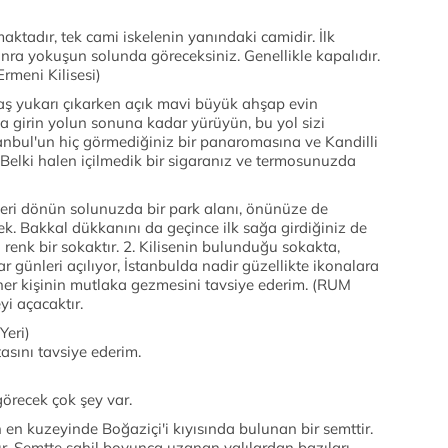
aktadır, tek cami iskelenin yanındaki camidir. İlk
nra yokuşun solunda göreceksiniz. Genellikle kapalıdır.
(Ermeni Kilisesi)
aş yukarı çıkarken açık mavi büyük ahşap evin
a girin yolun sonuna kadar yürüyün, bu yol sizi
bul'un hiç görmediğiniz bir panaromasına ve Kandilli
. Belki halen içilmedik bir sigaranız ve termosunuzda
eri dönün solunuzda bir park alanı, önünüze de
ek. Bakkal dükkanını da geçince ilk sağa girdiğiniz de
renk bir sokaktır. 2. Kilisenin bulunduğu sokakta,
r günleri açılıyor, İstanbulda nadir güzellikte ikonalara
n her kişinin mutlaka gezmesini tavsiye ederim. (RUM
yi açacaktır.
Yeri)
asını tavsiye ederim.
örecek çok şey var.
n en kuzeyinde Boğaziçi'i kıyısında bulunan bir semttir.
r. Semtte sahil boyunca uzanan yalılardan bazıları