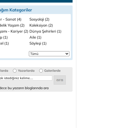
ığım Kategoriler
r - Sanat (4)
Sosyoloji (2)
elik Yaşam (2)
Koleksiyon (2)
şamı - Kariyer (2)
Dünya Şehirleri (1)
şı (1)
Aile (1)
el (1)
Söyleşi (1)
glarda
Yazarlarda
Galerilerde
ece bu yazarın bloglarında ara