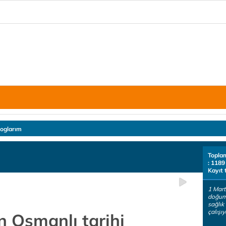
loglarım
Topla
: 1189
Kayıt 
1 Mart
doğum
sağlık
çalışıy
n Osmanlı tarihi