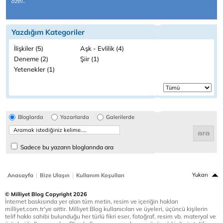
özel..
Yazdığım Kategoriler
İlişkiler (5)
Aşk - Evlilik (4)
Deneme (2)
Şiir (1)
Yetenekler (1)
Bloglarda
Yazarlarda
Galerilerde
Sadece bu yazarın bloglarında ara
|
|
Yukarı
Anasayfa
Bize Ulaşın
Kullanım Koşulları
© Milliyet Blog Copyright 2026
İnternet baskısında yer alan tüm metin, resim ve içeriğin hakları
milliyet.com.tr'ye aittir. Milliyet Blog kullanıcıları ve üyeleri, üçüncü kişilerin
telif hakkı sahibi bulunduğu her türlü fikri eser, fotoğraf, resim vb. materyal ve