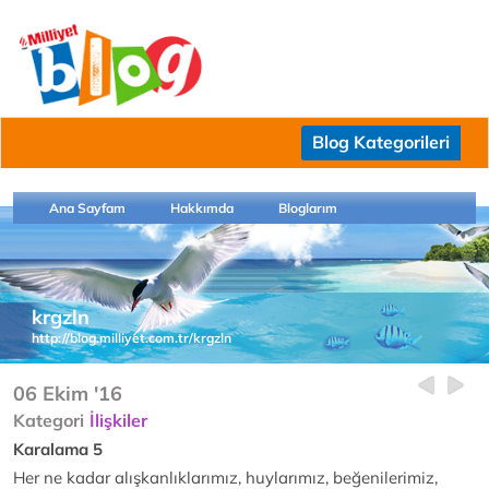
Blog Kategorileri
Ana Sayfam
Hakkımda
Bloglarım
krgzln
http://blog.milliyet.com.tr/krgzln
06 Ekim '16
Kategori
İlişkiler
Karalama 5
Her ne kadar alışkanlıklarımız, huylarımız, beğenilerimiz,