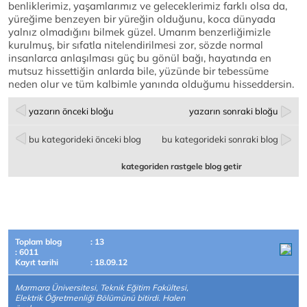
benliklerimiz, yaşamlarımız ve geleceklerimiz farklı olsa da,
yüreğime benzeyen bir yüreğin olduğunu, koca dünyada
yalnız olmadığını bilmek güzel. Umarım benzerliğimizle
kurulmuş, bir sıfatla nitelendirilmesi zor, sözde normal
insanlarca anlaşılması güç bu gönül bağı, hayatında en
mutsuz hissettiğin anlarda bile, yüzünde bir tebessüme
neden olur ve tüm kalbimle yanında olduğumu hisseddersin.
yazarın önceki bloğu
yazarın sonraki bloğu
bu kategorideki önceki blog
bu kategorideki sonraki blog
kategoriden rastgele blog getir
Toplam blog
: 13
: 6011
Kayıt tarihi
: 18.09.12
Marmara Üniversitesi, Teknik Eğitim Fakültesi,
Elektrik Öğretmenliği Bölümünü bitirdi. Halen