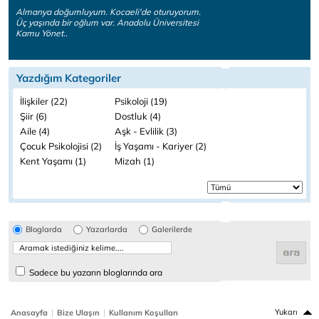
Almanya doğumluyum. Kocaeli'de oturuyorum.
Üç yaşında bir oğlum var. Anadolu Üniversitesi
Kamu Yönet..
Yazdığım Kategoriler
İlişkiler (22)
Psikoloji (19)
Şiir (6)
Dostluk (4)
Aile (4)
Aşk - Evlilik (3)
Çocuk Psikolojisi (2)
İş Yaşamı - Kariyer (2)
Kent Yaşamı (1)
Mizah (1)
Bloglarda
Yazarlarda
Galerilerde
Sadece bu yazarın bloglarında ara
|
|
Yukarı
Anasayfa
Bize Ulaşın
Kullanım Koşulları