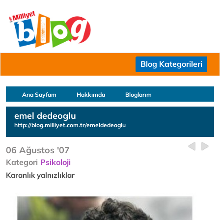
Blog Kategorileri
Ana Sayfam
Hakkımda
Bloglarım
emel dedeoglu
http://blog.milliyet.com.tr/emeldedeoglu
06 Ağustos '07
Kategori
Psikoloji
Karanlık yalnızlıklar