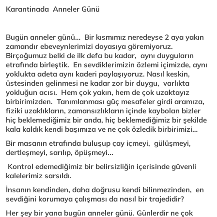
Karantinada Anneler Günü
Bugün anneler günü… Bir kısmımız neredeyse 2 aya yakın
zamandır ebeveynlerimizi doyasıya göremiyoruz.
B
irçoğumuz belki de ilk defa bu kadar, aynı duyguların
etrafında birleştik. En sevdiklerimizin özlemi içimizde, aynı
yoklukta adeta aynı kaderi paylaşıyoruz. Nasıl keskin,
üstesinden gelinmesi ne kadar zor bir duygu, varlıkta
yokluğun acısı. Hem çok yakın, hem de çok uzaktayız
birbirimizden. Tanımlanması güç mesafeler girdi aramıza,
fiziki uzaklıkların, zamansızlıkların içinde kaybolan bizler
hiç beklemediğimiz bir anda, hiç beklemediğimiz bir şekilde
kala kaldık kendi başımıza ve ne çok özledik birbirimizi…
Bir masanın etrafında buluşup çay içmeyi, gülüşmeyi,
dertleşmeyi, sarılıp, öpüşmeyi...
Kontrol edemediğimiz bir belirsizliğin içerisinde güvenli
kalelerimiz sarsıldı.
İnsanın kendinden, daha doğrusu kendi bilinmezinden, en
sevdiğini korumaya çalışması da nasıl bir trajedidir?
Her şey bir yana bugün anneler günü. Günlerdir ne çok