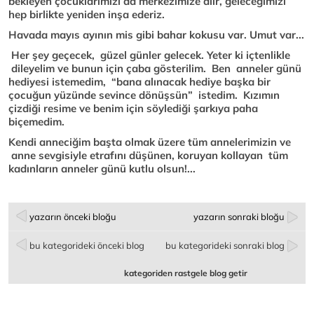
bekleyen çocuklarımızı da merkezimize alır, geleceğimizi
hep birlikte yeniden inşa ederiz.
Havada mayıs ayının mis gibi bahar kokusu var. Umut var...
Her şey geçecek, güzel günler gelecek. Yeter ki içtenlikle
dileyelim ve bunun için çaba gösterilim. Ben anneler günü
hediyesi istemedim, “bana alınacak hediye başka bir
çocuğun yüzünde sevince dönüşsün” istedim. Kızımın
çizdiği resime ve benim için söylediği şarkıya paha
biçemedim.
Kendi anneciğim başta olmak üzere tüm annelerimizin ve
anne sevgisiyle etrafını düşünen, koruyan kollayan tüm
kadınların anneler günü kutlu olsun!...
yazarın önceki bloğu
yazarın sonraki bloğu
bu kategorideki önceki blog
bu kategorideki sonraki blog
kategoriden rastgele blog getir