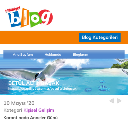
Blog Kategorileri
Ana Sayfam
Hakkımda
Bloglarım
BETÜL ALTINBAŞAK
http://blog.milliyet.com.tr/betul altinbasak
10 Mayıs '20
Kategori
Kişisel Gelişim
Karantinada Anneler Günü