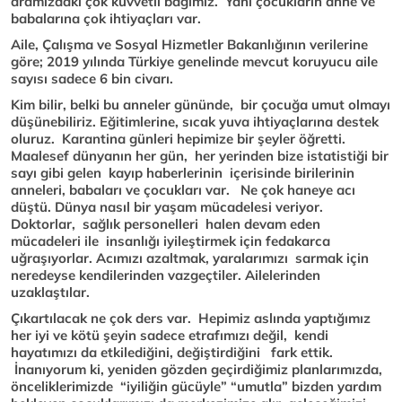
aramızdaki çok kuvvetli bağımız. Yani çocukların anne ve
babalarına çok ihtiyaçları var.
Aile, Çalışma ve Sosyal Hizmetler Bakanlığının verilerine
göre; 2019 yılında Türkiye genelinde mevcut koruyucu aile
sayısı sadece 6 bin civarı.
Kim bilir, belki bu anneler gününde, bir çocuğa umut olmayı
düşünebiliriz. Eğitimlerine, sıcak yuva ihtiyaçlarına destek
oluruz. Karantina günleri hepimize bir şeyler öğretti.
Maalesef dünyanın her gün, her yerinden bize istatistiği bir
sayı gibi gelen kayıp haberlerinin içerisinde birilerinin
anneleri, babaları ve çocukları var. Ne çok haneye acı
düştü. Dünya nasıl bir yaşam mücadelesi veriyor.
Doktorlar, sağlık personelleri halen devam eden
mücadeleri ile insanlığı iyileştirmek için fedakarca
uğraşıyorlar. Acımızı azaltmak, yaralarımızı sarmak için
neredeyse kendilerinden vazgeçtiler. Ailelerinden
uzaklaştılar.
Çıkartılacak ne çok ders var. Hepimiz aslında yaptığımız
her iyi ve kötü şeyin sadece etrafımızı değil, kendi
hayatımızı da etkilediğini, değiştirdiğini fark ettik.
İnanıyorum ki, yeniden gözden geçirdiğimiz planlarımızda,
önceliklerimizde “iyiliğin gücüyle” “umutla” bizden yardım