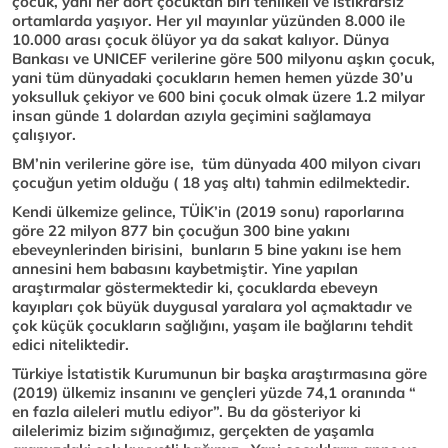
çocuk, yani her dört çocuktan biri tehlikeli ve istikrarsız
ortamlarda yaşıyor. Her yıl mayınlar yüzünden 8.000 ile
10.000 arası çocuk ölüyor ya da sakat kalıyor. Dünya
Bankası ve UNICEF verilerine göre 500 milyonu aşkın çocuk,
yani tüm dünyadaki çocukların hemen hemen yüzde 30’u
yoksulluk çekiyor ve 600 bini çocuk olmak üzere 1.2 milyar
insan günde 1 dolardan azıyla geçimini sağlamaya
çalışıyor.
BM’nin verilerine göre ise, tüm dünyada 400 milyon civarı
çocuğun yetim olduğu ( 18 yaş altı) tahmin edilmektedir.
Kendi ülkemize gelince, TÜİK’in (2019 sonu) raporlarına
göre 22 milyon 877 bin çocuğun 300 bine yakını
ebeveynlerinden birisini, bunların 5 bine yakını ise hem
annesini hem babasını kaybetmiştir. Yine yapılan
araştırmalar göstermektedir ki, çocuklarda ebeveyn
kayıpları çok büyük duygusal yaralara yol açmaktadır ve
çok küçük çocukların sağlığını, yaşam ile bağlarını tehdit
edici niteliktedir.
Türkiye İstatistik Kurumunun bir başka araştırmasına göre
(2019) ülkemiz insanını ve gençleri yüzde 74,1 oranında “
en fazla aileleri mutlu ediyor”. Bu da gösteriyor ki
ailelerimiz bizim sığınağımız, gerçekten de yaşamla