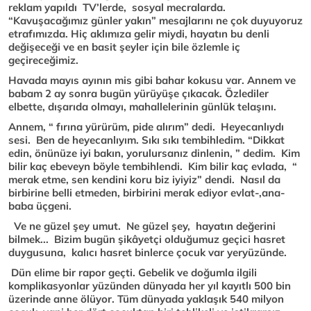
reklam yapıldı TV’lerde, sosyal mecralarda.
“Kavuşacağımız günler yakın” mesajlarını ne çok duyuyoruz
etrafımızda. Hiç aklımıza gelir miydi, hayatın bu denli
değişeceği ve en basit şeyler için bile özlemle iç
geçireceğimiz.
Havada mayıs ayının mis gibi bahar kokusu var. Annem ve
babam 2 ay sonra bugün yürüyüşe çıkacak. Özlediler
elbette, dışarıda olmayı, mahallelerinin günlük telaşını.
Annem, “ fırına yürürüm, pide alırım” dedi. Heyecanlıydı
sesi. Ben de heyecanlıyım. Sıkı sıkı tembihledim. “Dikkat
edin, önünüze iyi bakın, yorulursanız dinlenin, ” dedim. Kim
bilir kaç ebeveyn böyle tembihlendi. Kim bilir kaç evlada, “
merak etme, sen kendini koru biz iyiyiz” dendi. Nasıl da
birbirine belli etmeden, birbirini merak ediyor evlat-,ana-
baba üçgeni.
Ve ne güzel şey umut. Ne güzel şey, hayatın değerini
bilmek... Bizim bugün şikâyetçi olduğumuz geçici hasret
duygusuna, kalıcı hasret binlerce çocuk var yeryüzünde.
Dün elime bir rapor geçti. Gebelik ve doğumla ilgili
komplikasyonlar yüzünden dünyada her yıl kayıtlı 500 bin
üzerinde anne ölüyor. Tüm dünyada yaklaşık 540 milyon