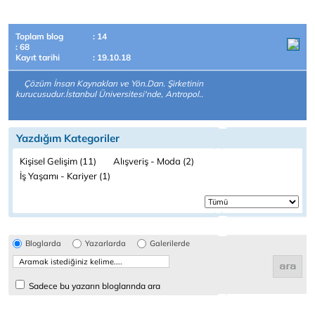
Toplam blog
: 14
: 68
Kayıt tarihi
: 19.10.18
Çözüm İnsan Kaynakları ve Yön.Dan. Şirketinin
kurucusudur.İstanbul Üniversitesi'nde, Antropol..
Yazdığım Kategoriler
Kişisel Gelişim (11)
Alışveriş - Moda (2)
İş Yaşamı - Kariyer (1)
Bloglarda
Yazarlarda
Galerilerde
Sadece bu yazarın bloglarında ara