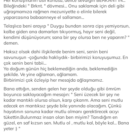
Her konuşmanın asıl konusu, delice sevdiğin BERKANT'IN...
Bileğindeki " Brknt. " dövmesi... Onu saklamak için deli gibi
uğraşmamıza rağmen mezuniyette o elinle bilerek
yaparcasına babaanneye el sallaman...
Telaşlıca beni arayıp " Duygu bundan sonra cips yemiyorsun,
kalbe giden ana damarları tıkıyormuş, hayır seni değil,
kendimi düşünüyorum; sana bir şey olursa ben ne yaparım? "
demen.
Haksız olsak dahi ilişkilerde benim seni, senin beni
savunuşun -çoğunda haklıydık- birbirimizi koruyuşumuz. En
çok senin beni tabii...
Ya doğum günün hiç beklemediğin anda, beklemediğin
şekilde. Ve yine ağlaman, ağlamam.
Birbirimizi çok özleyip her mesajda ağlaşmamız.
Bana attığın, senden gelen her şeyde olduğu gibi ömrüm
boyunca saklayacağım mesajın: " Seni üzecek bir şey ne
kadar mantıklı olursa olsun, karşı çıkarım. Ama seni mutlu
edecek en mantıksız şeyde bile yanında olacağım. Çünkü
hayatının sonuna kadar mutlu olmanı gerektirecek acıyı
tükettin.Bulunmaz insan olan ben miyim? Tanıdığım en
güzel, en saf kızsın sen. Mutlu ol , mutlu kal, böyle kal... Bana
yeter :) "