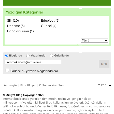
Yazdığım Kategoriler
Şiir (10)
Edebiyat (5)
Deneme (5)
Güncel (4)
Babalar Günü (1)
Bloglarda
Yazarlarda
Galerilerde
Sadece bu yazarın bloglarında ara
|
|
Yukarı
Anasayfa
Bize Ulaşın
Kullanım Koşulları
© Milliyet Blog Copyright 2026
İnternet baskısında yer alan tüm metin, resim ve içeriğin hakları
milliyet.com.tr'ye aittir. Milliyet Blog kullanıcıları ve üyeleri, üçüncü kişilerin
telif hakkı sahibi bulunduğu her türlü fikri eser, fotoğraf, resim vb. materyal ve
ürünleri kullanamazlar. Blog kullanıcı ve yazarlarının, üçüncü kişilerin telif
hakkı sahibi olduğu yazı, resim vb. ürünleri kullanması durumunda, her türlü