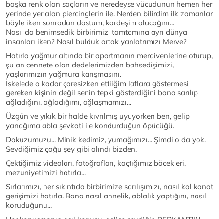
başka renk olan saçların ve neredeyse vücudunun hemen her
yerinde yer alan piercinglerin ile. Nerden bilirdim ilk zamanlar
böyle iken sonradan dostum, kardeşim olacağını...
Nasıl da benimsedik birbirimizi tamtamına ayrı dünya
insanları iken? Nasıl bulduk ortak yanlatrımızı Merve?
Hatırla yağmur altında bir apartmanın merdivenlerine oturup,
şu an cennete olan dedelerimizden bahsedişimizi,
yaşlarımızın yağmura karışmasını.
İskelede o kadar çaresizken ettiiğim laflara göstermesi
gereken kişinin değil senin tepki gösterdiğini bana sarılıp
ağladığını, ağladığımı, ağlaşmamızı...
Üzgün ve yıkık bir halde kıvrılmış uyuyorken ben, gelip
yanağıma abla şevkati ile kondurduğun öpücüğü.
Dokuzumuzu... Minik kedimiz, yumağımızı... Şimdi o da yok.
Sevdiğimiz çoğu şey gibi alındı bizden.
Çektiğimiz videoları, fotoğrafları, kaçtığımız böcekleri,
mezuniyetimizi hatırla...
Sırlarımızı, her sıkıntıda birbirimize sarılışımızı, nasıl kol kanat
gerişimizi hatırla. Bana nasıl annelik, ablalık yaptığını, nasıl
koruduğunu...