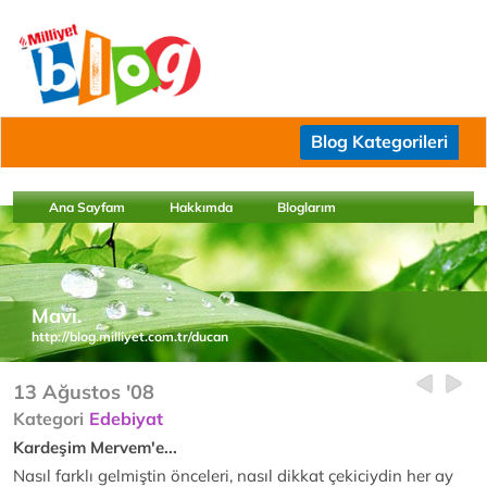
Blog Kategorileri
Ana Sayfam
Hakkımda
Bloglarım
Mavi.
http://blog.milliyet.com.tr/ducan
13 Ağustos '08
Kategori
Edebiyat
Kardeşim Mervem'e...
Nasıl farklı gelmiştin önceleri, nasıl dikkat çekiciydin her ay