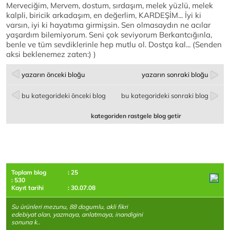
Merveciğim, Mervem, dostum, sırdaşım, melek yüzlü, melek
kalpli, biricik arkadaşım, en değerlim, KARDEŞİM... İyi ki
varsın, iyi ki hayatıma girmişsin. Sen olmasaydın ne acılar
yaşardım bilemiyorum. Seni çok seviyorum Berkantcığınla,
benle ve tüm sevdiklerinle hep mutlu ol. Dostça kal... (Senden
aksi beklenemez zaten:) )
yazarın önceki bloğu
yazarın sonraki bloğu
bu kategorideki önceki blog
bu kategorideki sonraki blog
kategoriden rastgele blog getir
Toplam blog
: 25
: 530
Kayıt tarihi
: 30.07.08
Su ürünleri mezunu, 88 dogumlu, akli fikri
edebiyat olan, yazmaya, anlatmaya, inandigini
sonuna k..