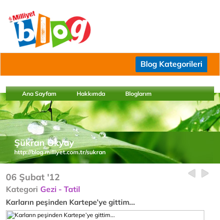
Blog Kategorileri
Ana Sayfam
Hakkımda
Bloglarım
Şükran Okyay
http://blog.milliyet.com.tr/sukran
06 Şubat '12
Kategori
Gezi - Tatil
Karların peşinden Kartepe’ye gittim...