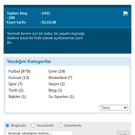
Toplam blog
: 1042
: 299
Kayıt tarihi
: 02.03.08
Yazmak benim için bir tutku, bir yaşam kaynağı.
Sadece basit bir hobi olarak açıklanamaz yani.
Be..
Yazdığım Kategoriler
Futbol (979)
İzmir (29)
Güncel (13)
Basketbol (7)
Spor (7)
Seçim (2)
Tarih (2)
Blog (1)
İlişkiler (1)
Su Sporları (1)
Bloglarda
Yazarlarda
Galerilerde