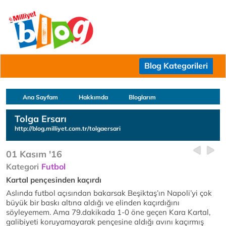
Blog Kategorileri
Ana Sayfam
Hakkımda
Bloglarım
Tolga Ersarı
http://blog.milliyet.com.tr/tolgaersari
01 Kasım '16
Kategori
Futbol
Kartal pençesinden kaçırdı
Aslında futbol açısından bakarsak Beşiktaş’ın Napoli’yi çok
büyük bir baskı altına aldığı ve elinden kaçırdığını
söyleyemem. Ama 79.dakikada 1-0 öne geçen Kara Kartal,
galibiyeti koruyamayarak pençesine aldığı avını kaçırmış