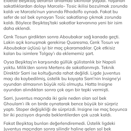
Elbette Beşiktaş defansif anlamda sıkıntılar yaşadı. Yaşanan
sakatlıklardan dolayı Marcelo- Tosic ikilisi bozulmak zorunda
kaldı ve Marcelo’nun yanında Rhodolfo oynadı. Fakat bu
sefer de sol bek oynayan Tosic sakatlanıp çıkmak zorunda
kaldı. Böylece Beşiktaş’taki sakatlar kervanına yeni bir isim
daha eklendi.
Cenk Tosun girdikten sonra Aboubakar sağ kanada geçti.
Lakin açık konuşmak gerekirse Quaresma, Cenk Tosun ve
Aboubakar üçlüsü iyi bir maç çıkaramadılar. Çok etkisiz
kalan bu isimlere Tolgay’ı da eklememiz şart.
Oysa Beşiktaş’ın karşısında güllük gülistanlık bir Napoli
yoktu. Milik’den sonra Mertens de sakatlanmıştı. Teknik
Direktör Sarri ise koltuğunda rahat değildi. Ligde Juventus
maçı da kaybedilmiş, üstelik bu kayıpta Sarri’nin Insigne’yi
oyundan almasının büyük rolü olmuştu. Hatta Insigne
oyundan alındıktan sonra çok aşırı bir tepki vermişti.
Sarri, Juventus maçında iki gole neden olan sol bek
Ghoulam’ı ilk on birde oynatarak bence büyük bir sürpriz
yaptı. Stoper değişikliği de sürprizdi. Insigne ise maç boyunca
bir iki pozisyon dışında beklentilerden çok uzak kaldı.
Fakat Beşiktaş bunları değerlendiremedi. Üstelik ligdeki
Juventus maçından sonra silindir haline gelen sol bek