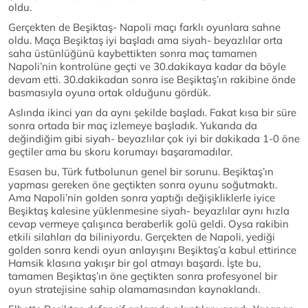
oldu.
Gerçekten de Beşiktaş- Napoli maçı farklı oyunlara sahne
oldu. Maça Beşiktaş iyi başladı ama siyah- beyazlılar orta
saha üstünlüğünü kaybettikten sonra maç tamamen
Napoli’nin kontrolüne geçti ve 30.dakikaya kadar da böyle
devam etti. 30.dakikadan sonra ise Beşiktaş’ın rakibine önde
basmasıyla oyuna ortak olduğunu gördük.
Aslında ikinci yarı da aynı şekilde başladı. Fakat kısa bir süre
sonra ortada bir maç izlemeye başladık. Yukarıda da
değindiğim gibi siyah- beyazlılar çok iyi bir dakikada 1-0 öne
geçtiler ama bu skoru korumayı başaramadılar.
Esasen bu, Türk futbolunun genel bir sorunu. Beşiktaş’ın
yapması gereken öne geçtikten sonra oyunu soğutmaktı.
Ama Napoli’nin golden sonra yaptığı değişikliklerle iyice
Beşiktaş kalesine yüklenmesine siyah- beyazlılar aynı hızla
cevap vermeye çalışınca beraberlik golü geldi. Oysa rakibin
etkili silahları da biliniyordu. Gerçekten de Napoli, yediği
golden sonra kendi oyun anlayışını Beşiktaş’a kabul ettirince
Hamsik klasına yakışır bir gol atmayı başardı. İşte bu,
tamamen Beşiktaş’ın öne geçtikten sonra profesyonel bir
oyun stratejisine sahip olamamasından kaynaklandı.